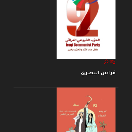
فراس البصري