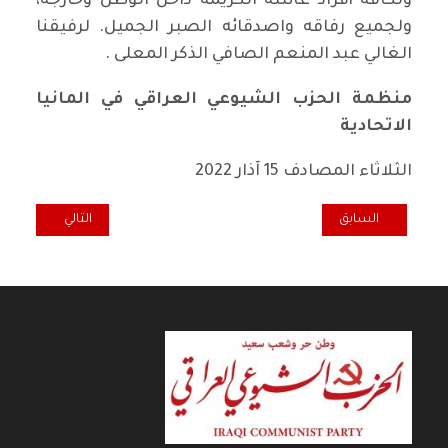
ولكافة أفراد عائلته الكريمة داخل الوطن وخارجه،
ولجميع رفاقه واصدقائه الصبر الجميل. لرفيقنا
الغالي عبد المنعم الصافي الذكر المعلى .
منظمة الحزب الشيوعي العراقي في المانيا
الاتحادية
الثلاثاء المصادف 15 آذار 2022
المقال السابق: منظمة الحزب في الجمهورية التشيكية تنعى الصديق نض
المقال التالي: وداع
السابق
التالي