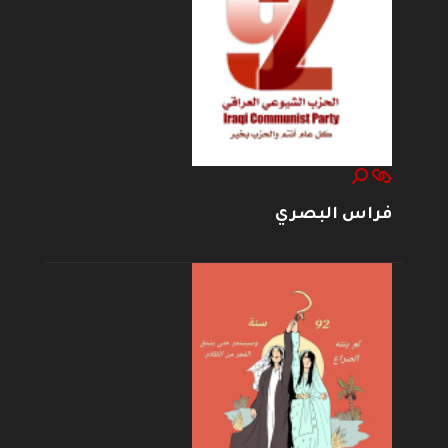
فراس البصري