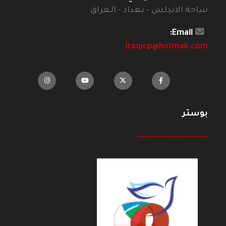
ساحة الاندلس - بغداد - العراق
Email:
iraqicp@hotmail.com
بوستر
--------------------