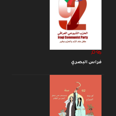
فراس البصري