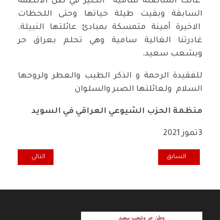
عانت المناضلة سامية الكثير في ظل الانظمة
السابقة وبقيت طيلة حياتها وحتى اللحظات
الاخيرة أمينة متمسكة بمبادئ عائلتها النبيلة.
غادرتنا الغالية سامية وهي تحلم بعراق حر
وبشعب سعيد.
للفقيدة الرحمة و الذكر الطيب والعطر ولروحها
السلام ولعائلتها الصبر والسلوان
منظمة الحزب الشيوعي العراقي في السويد
3تموز 2021
المقال السابق: تعاز ومواساة برحيل الرفيق هاشم علي حداد
المقال التالي: تع
السابق
التالي