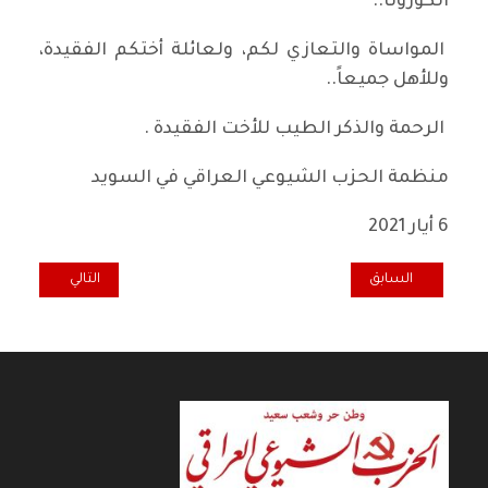
الكورونا..
المواساة والتعازي لكم، ولعائلة أختكم الفقيدة،
وللأهل جميعاً..
الرحمة والذكر الطيب للأخت الفقيدة .
منظمة الحزب الشيوعي العراقي في السويد
6 أيار 2021
المقال السابق: الشيوعي العراقي والكردستاني في النمسا وداعا الرفيق آش
المقال التالي: تع
السابق
التالي