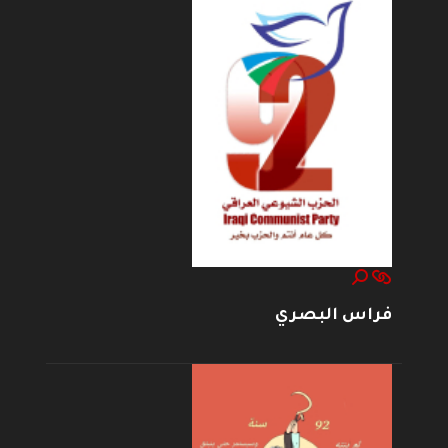
فراس البصري