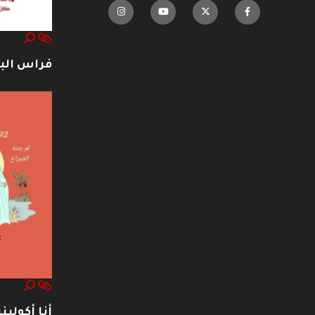
فراس ال
أنا أكوليني