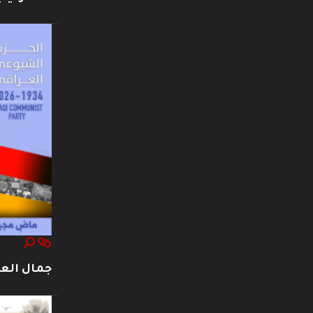
جمال العت