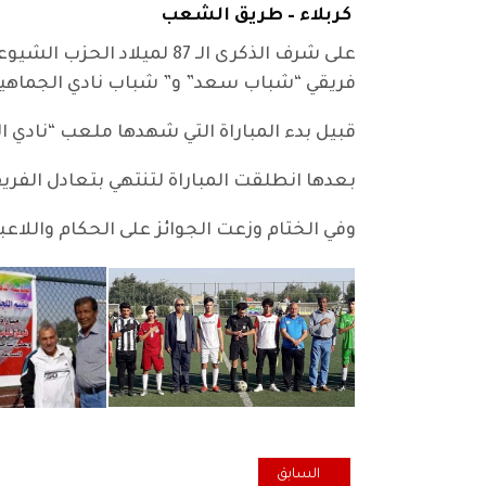
كربلاء – طريق الشعب
على شرف الذكرى الـ 87 لم
فريقي “شباب سعد” و” شباب نادي الجماهير
قبيل بدء المباراة التي شهدها ملعب “نادي
بعدها انطلقت المباراة لتنتهي بتعادل الفري
وفي الختام وزعت الجوائز على الحكام واللاعب
المقال السابق: البصرة: حفل مهيب في ذكرى ميلاد الحزب
السابق