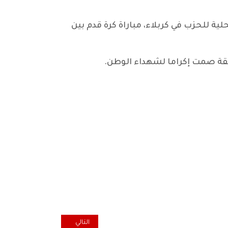
ة المحلية للحزب في كربلاء، مباراة كرة قدم بين
يقة صمت إكراما لشهداء الوطن.
المقال التالي: على ضفاف الفرات.. ش
التالي