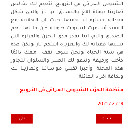
الشيوعي العراقي في النرويج. نتقدم لك بخالص
تعازينا بوفاة الاخ والصديق ابو ناز والذي شكل
فقدانه خسارة لنا جميعا حيث ان العلاقة مع
الفقيد أستمرت لسنوات طويلة كان خلالها نعم
الصديق والاخ، اننا نقدر مدى الحزن والمرارة التي
سببها فقدانه لك والعزيزة ابنتكم ناز ،ولكن هذه
هي سنة الحياة ،ونحن سوف نقف معك دائمًا
كأخت ورفيقة وندعو لك الصبر والسلوان لتجاوز
هذه المحنة ،وأخيرا تقبلي مواساتنا وتعازينا لك
ولكافة افراد العائلة.
منظمة الحزب الشيوعي العراقي في النرويج
18 / 2 / 2021
المقال السابق: تعزية المكتب السياسي للسيد مجيد الحاج حمود بوفاة ع
المقال التالي: ت
السابق
التالي