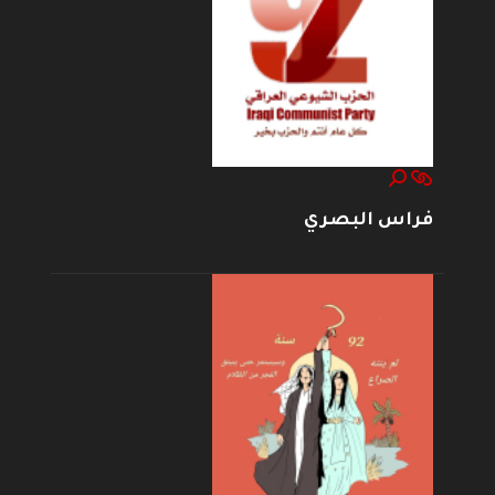
فراس البصري