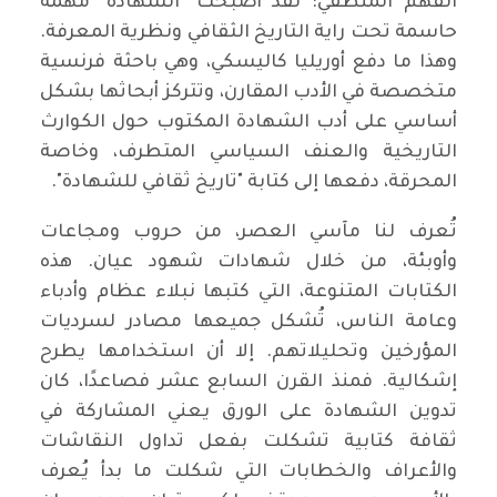
الفهم المنطقي: لقد أصبحت "الشهادة" مهمة
حاسمة تحت راية التاريخ الثقافي ونظرية المعرفة.
وهذا ما دفع أوريليا كاليسكي، وهي باحثة فرنسية
متخصصة في الأدب المقارن، وتتركز أبحاثها بشكل
أساسي على أدب الشهادة المكتوب حول الكوارث
التاريخية والعنف السياسي المتطرف، وخاصة
المحرقة، دفعها إلى كتابة "تاريخ ثقافي للشهادة".
تُعرف لنا مآسي العصر، من حروب ومجاعات
وأوبئة، من خلال شهادات شهود عيان. هذه
الكتابات المتنوعة، التي كتبها نبلاء عظام وأدباء
وعامة الناس، تُشكل جميعها مصادر لسرديات
المؤرخين وتحليلاتهم. إلا أن استخدامها يطرح
إشكالية. فمنذ القرن السابع عشر فصاعدًا، كان
تدوين الشهادة على الورق يعني المشاركة في
ثقافة كتابية تشكلت بفعل تداول النقاشات
والأعراف والخطابات التي شكلت ما بدأ يُعرف