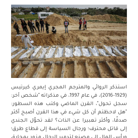
استذكر الروائي والمترجم المجري إيمري كيرتيس
(1929-2016)، في عام 1997، في مذكراته "شخص آخر:
سجل تحول"، القرن الماضي وكتب هذه السطور:
"هل لاحظتم أن كل شيء في هذا القرن أصبح أكثر
صدقًا، وأكثر تعبيرا عن الذات؟ لقد تحوّل الجندي
إلى قاتل محترف؛ ورجال السياسة إلى قطاع طرق؛
ورأس المال إلى مصنع لتدمير الرجال مزود بمحارق