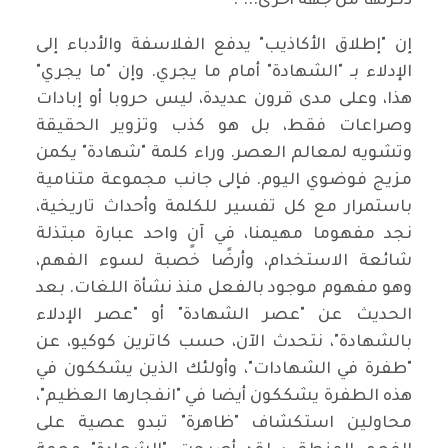
ذكرتها من جهة أخرى...".
إن "إطلاق الأكاذيب" يدفع الفلاسفة والأدباء إلى
الإدلاء بـ "الشهادة" أمام ما يجري. وإن "ما يجري"
هذا، وعلى مدى قرون عديدة، ليس حروبا أو إبادات
وصراعات فقط، بل هو كذب وتزوير الحقيقة
وتشويه لمعالم العصر. وراء كلمة "شهادة" يكمن
مزيج فوضوي اليوم. فإلى جانب مجموعة متنامية
باستمرار مع كل تفسير للكلمة وأحداث تاريخية،
نجد مفهوما مهيمنا، في آنٍ واحد عبارة مبتذلة
شائعة الاستخدام، وأرضًا خصبة لسوء الفهم،
وهو مفهوم موجود بالفعل منذ نشأة اللغات. بعد
الحديث عن "عصر الشهادة" أو "عصر الإدلاء
بالشهادة"، نتحدث الآن، حسب كاترين كوكيو، عن
"طفرة في الشهادات"، وأولئك الذين يشككون في
هذه الطفرة يشككون أيضا في "انفجارها العظيم"،
محاولين استكشاف "ظاهرة" تبدو عصية على