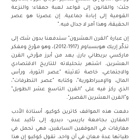
جثث؛ والقانون إلى قواعد لعبة حمقاء؛ والنزعة
القومية إلى إبادة جماعية. إن عصرنا هو عصر
الحقيقة، وهذا أمر لا جدال فيه."
إن عبارة "القرن العشرون" ستدفعنا بدون شك إلى
تذكّر إريك هوبسباوم (1917–2012)، وهو مؤرخ ومفكر
ماركسي بريطاني بارز، يعد من أبرز مؤرخي القرن
العشرين. اشتهر بتحليلاته للتاريخ الاقتصادي
والاجتماعي، خاصة ثلاثيته "عصر الثورة، ورأس
المال، والإمبراطورية"، وكتابه "عصر التطرفات"،
الذي ركز فيه على "القرن التاسع عشر الطويل"
و"القرن العشرين القصير".
دفعت هذه المواقف كاترين كوكيو، أستاذة الأدب
المقارن بجامعة باريس- ديدرو، إلى تأكيد عدة
مفارقات في الموقفين السابقين، فهي تحمل في
طياتها عدة معانٍ في آن واحد. تقول كوكيو إن هذا