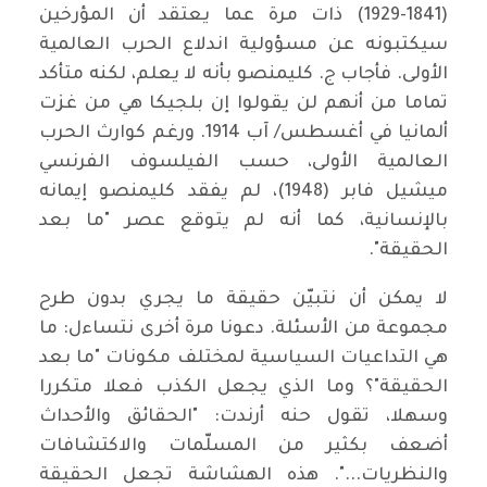
(1841-1929) ذات مرة عما يعتقد أن المؤرخين
سيكتبونه عن مسؤولية اندلاع الحرب العالمية
الأولى. فأجاب ج. كليمنصو بأنه لا يعلم، لكنه متأكد
تماما من أنهم لن يقولوا إن بلجيكا هي من غزت
ألمانيا في أغسطس/ آب 1914. ورغم كوارث الحرب
العالمية الأولى، حسب الفيلسوف الفرنسي
ميشيل فابر (1948)، لم يفقد كليمنصو إيمانه
بالإنسانية، كما أنه لم يتوقع عصر "ما بعد
الحقيقة".
لا يمكن أن نتبيّن حقيقة ما يجري بدون طرح
مجموعة من الأسئلة. دعونا مرة أخرى نتساءل: ما
هي التداعيات السياسية لمختلف مكونات "ما بعد
الحقيقة"؟ وما الذي يجعل الكذب فعلا متكررا
وسهلا، تقول حنه أرندت: "الحقائق والأحداث
أضعف بكثير من المسلّمات والاكتشافات
والنظريات...". هذه الهشاشة تجعل الحقيقة