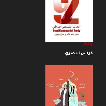
فراس البصري