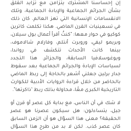
إن إحساسنا المشترك يتزامن مع تزايد القلق
بشأن الجرائم الجماعية والإبادة الجماعية، وتلك
الانقسامات الإنسانية التي تهز العالم. كان ذلك
في تسعينيات القرن الماضي. هكذا تكلمت كاترين
كوكيو في حوار معها: "كنتُ أقرأ أعمال بول سيلان،
وبريمو ليفي، وروبرت أنتلم، وفارلام شالاموف،
بينما كانت الأحداث تتكشف في رواندا،
ويوغوسلافيا السابقة، والجزائر. هذا التجدد
لسياسات الإبادة والجرائم الجماعية بعد سقوط
جدار برلين جعلني أشعر بالحاجة إلى ربط الماضي
بالحاضر من خلال قراءة الروايات الأدبية للكوارث
التاريخية الكبرى معًا، محاولة بذلك ربط ’ذاكرتها".
لا شك في أن الناس، مع بداية كل عصر أو قرن أو
جيل، يتساءلون: هل سيكون عصرنا هو عصر
الحقيقة؟ معنى هذا السؤال هو أن الزمن السابق
كان عصر كذب. لكن لا بد من طرح هذا السؤال