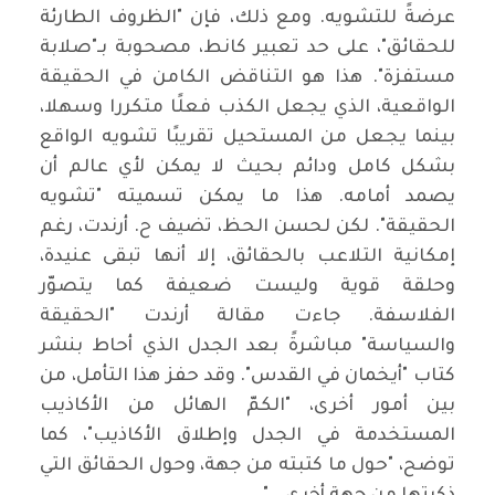
عرضةً للتشويه. ومع ذلك، فإن "الظروف الطارئة
للحقائق"، على حد تعبير كانط، مصحوبة بـ"صلابة
مستفزة". هذا هو التناقض الكامن في الحقيقة
الواقعية، الذي يجعل الكذب فعلًا متكررا وسهلا،
بينما يجعل من المستحيل تقريبًا تشويه الواقع
بشكل كامل ودائم بحيث لا يمكن لأي عالم أن
يصمد أمامه. هذا ما يمكن تسميته "تشويه
الحقيقة". لكن لحسن الحظ، تضيف ح. أرندت، رغم
إمكانية التلاعب بالحقائق، إلا أنها تبقى عنيدة،
وحلقة قوية وليست ضعيفة كما يتصوّر
الفلاسفة. جاءت مقالة أرندت "الحقيقة
والسياسة" مباشرةً بعد الجدل الذي أحاط بنشر
كتاب "أيخمان في القدس". وقد حفز هذا التأمل، من
بين أمور أخرى، "الكمّ الهائل من الأكاذيب
المستخدمة في الجدل وإطلاق الأكاذيب"، كما
توضح، "حول ما كتبته من جهة، وحول الحقائق التي