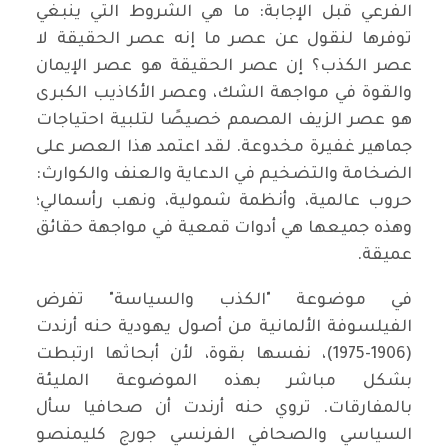
الفرعي قبل الإجابة: ما هي الشروط التي ينبغي
توفرها لنقول عن عصر ما إنه عصر الحقيقة لا
عصر الكذب؟ إن عصر الحقيقة هو عصر الإيمان
والقوة في مواجهة الشك، وعصر الأكاذيب الكبرى
هو عصر الزيف المصمم خصيصًا لتلبية احتياجات
جماهير غفيرة مخدوعة. لقد اعتمد هذا العصر على
الضخامة والتضخيم في الدعاية والعنف والكوارث:
حروب عالمية، وأنظمة شمولية، ونهب رأسمالي؛
وهذه جميعها هي أدوات قمعية في مواجهة حقائق
عميقة.
في موضوعة "الكذب والسياسة" تفرض
الفيلسوفة الألمانية من أصول يهودية حنه أرندت
(1906-1975)، نفسها بقوة، لأن أبحاثها ارتبطت
بشكل مباشر بهذه الموضوعة المليئة
بالمفارقات. تروي حنه أرندت أن صحافيا سأل
السياسي والصحافي الفرنسي جورج كليمنصو