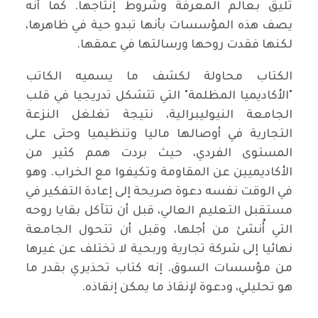
تليق بعالم المعرفة وشروط إنتاجها. كما أنه
يصف هذه المؤسسات بأنها تبدو حية في ظاهرها،
لكنها فقدت روحها ورسالتها في عمقها.
الكتاب محاولة لكشف ما يسميه الكاتب
"الأكاديميا المظلمة" التي تتشكل تدريجيا في قلب
الجامعة النيوليبرالية، نتيجة تغلغل النزعة
التجارية في أوصالها ماليا وتنظيميا وحتى على
المستوى الفردي، حيث بردت همم كثير من
الأكاديميين عن المقاومة وتكيفوا مع الخراب. وهو
في الوقت نفسه دعوة صريحة إلى إعادة التفكير في
مستقبل التعليم العالي، قبل أن تتآكل بقايا روحه
التي أُنشئ من أجلها، وقبل أن تتحول الجامعة
نهائيا إلى شركة تجارية وربحية لا تختلف عن غيرها
من مؤسسات السوق. إنه كتاب تحذيري بقدر ما
هو تحليلي، ودعوة لإنقاذ ما يمكن إنقاذه.