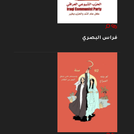
فراس البصري