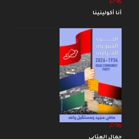
أنا أكولينينا
جمال العتابي