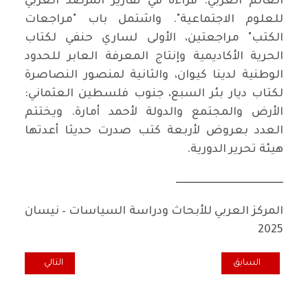
العالم العربي: قراءة في تقارير المرصد العربي
للعلوم الاجتماعية". واشتمل باب "مراجعات
الكتب" مراجعتين، الأولى لساري حنفي لكتاب
الحرية الأكاديمية وإنتاج المعرفة العابر للحدود
الوطنية لدينا كيوان، والثانية لمنصور النصاصرة
لكتاب ديار بئر السبع، جنوب فلسطين العثماني:
الأرض والمجتمع والدولة لأحمد أمارة. ويختتم
العدد بعروض لأربعة كتب صدرت حديثا أعدتها
هيئة تحرير الدورية.
ــــــــــــــــــــــــــــــــــــــــــــــــــــ
المركز العربي للأبحاث ودراسة السياسات – نيسان
2025
المقال السابق: 150 عاماً على نقد برنامج غوتا
المقال التالي: ما
السابق
التالي