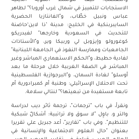
والتعصب: كيف تتوسط الهوية الدينية
الاستجابات للتمييز في شمال غرب أوروبا؟" لطاهر
عباس ونبيل خطّاب، و"الفانتازيا الحضرية
السايبربنكية في الخليج: مدينة ’ذا لاين‘حاضنة
للتحديث في السعودية وخارجها" لفيدريكو
كوغورولو وإيزوبل لي وربيكا وير، و"الأستاذات
الجامعيات وممارسة النفوذ في الجامعة اللبنانية"
لفادية حطيط، و"الحكم الاستعماري المباشر وغير
المباشر في الضفة الغربية خلال مرحلة ما بعد
أوسلو" لغادة السمان، و"البرجوازية الفلسطينية
تحت الاحتلال الإسرائيلي: وطنية أم كمبرادورية أم
تابعة مستفيدة من تبعيتها؟" لنتالي سلامة.
ونقرأ، في باب "ترجمات"، ترجمة ثائر ديب لدراسة
والتر و. باوِل "لا سوق ولا تراتبية: أشكالٌ شبكية
للتنظيم". وفي باب "تقارير"، أعد جبريل علي تقريرا
بعنوان "حال العلوم الاجتماعية والإنسانية في