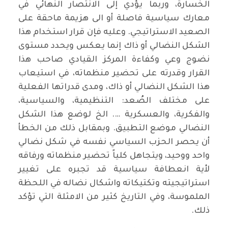
الخسارة، وربما يؤدي إلى الانتصار النهائي في
معارك سياسية فاصلة أو الى هزيمة ماحقة على
الصعيد الاستراتيجي. وعليه فإن قرار استخدام هذا
الشكل النضالي أو ذاك إنما يعكس ويحدد مستوى
نضوج وعي وكفاءة المركز القيادي صاحب هذا
القرار وقدرته على تحضير منظماته، في استيعاب
هذا الشكل النضالي أو ذاك، ومدى قدراتها الفعلية
على مختلف الصُعد: التنظيمية، والسياسية،
والفكرية، والعسكرية …. الخ لوضع هذا الشكل
النضالي موضع التطبيق. وبمقابل ذلك من الخطأ
أن يحصر الحزب السياسي نفسه في شكل نضالي
واحد ووحيد، ويتجاهل كلياً تحضير منظماته ورفاقه
لأية انعطافة سياسية قد تجبره على تغيير
استراتيجيته وتكتيكاته واشكال نضاله في اللحظة
الملموسة، وفي التاريخ كثير من الامثلة التي تؤكد
ذلك.