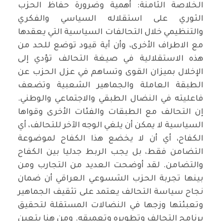
الخلاصة الثامنة: أهمية وضرورة حفاظ الحزب
الثوري على استقلاله السياسي والفكري
والتنظيمي خلال التحالفات السياسية التي يعقدها
مع الاطراف الأخرى، وأن أية قيود توضع للحد من
هذه الاستقلالية في صيغة التحالف تؤدي إلى
الإخلال بميزان القوى وتساهم في عزل الحزب عن
الطبقة العاملة والجماهير الشعبية وتضعف
فاعليته في النضال الطبقي والاجتماعي والوطني.
إن التحالف مع الطبقات والفئات الأخرى وقواها
السياسية لا يمكن أن يلغي الوجه الآخر للتحالف، أي
الكفاح، أي أن لا يخضع هذا الكفاح لموضوعة
التضامن فقط، بل يجب الربط جدليا بين الكفاح
والتضامن. لقد أوضحت العديد من التجارب ومن
بينها تجربة الحزب الشسوعي العراقي أن ضمان
نجاح سياسة التحالف يعتمد على تثقيف الجماهير
وتعبئتها وزجها في النضالات المستقلة لتحقيق
برنامج التحالف وتطويره وتعميقه. ومن هنا يتعين