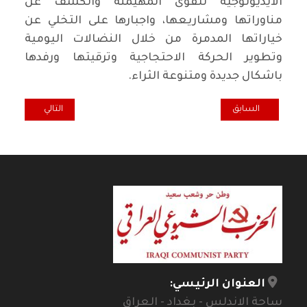
الايديولوجية للقوى المهيمنة والكشف عن
مناوراتها ومشاريعها، واجبارها على التخلي عن
خياراتها المدمرة من خلال النضالات اليومية
وتطوير الحركة الاحتجاجية وترقيتها ورفدها
باشكال جديدة ومتنوعة الثراء.
المقال السابق: "تقدير الآخرين" لميشيل لامونت.. محاولة لفهم من يختلفو
المقال التالي: لين
السابق
التالي
العنوان الرئيسي:
ساحة الاندلس - بغداد - العراق