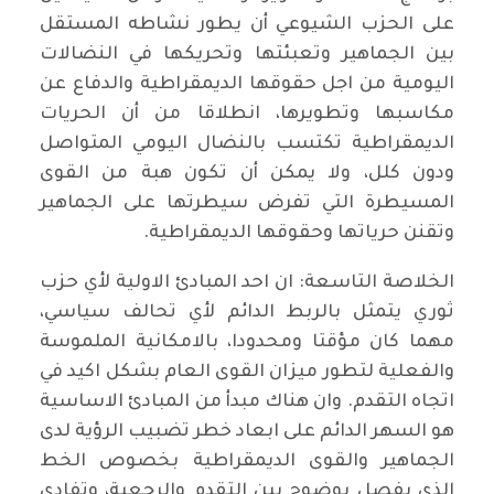
على الحزب الشيوعي أن يطور نشاطه المستقل
بين الجماهير وتعبئتها وتحريكها في النضالات
اليومية من اجل حقوقها الديمقراطية والدفاع عن
مكاسبها وتطويرها، انطلاقا من أن الحريات
الديمقراطية تكتسب بالنضال اليومي المتواصل
ودون كلل، ولا يمكن أن تكون هبة من القوى
المسيطرة التي تفرض سيطرتها على الجماهير
وتقنن حرياتها وحقوقها الديمقراطية.
الخلاصة التاسعة: ان احد المبادئ الاولية لأي حزب
ثوري يتمثل بالربط الدائم لأي تحالف سياسي،
مهما كان مؤقتا ومحدودا، بالامكانية الملموسة
والفعلية لتطور ميزان القوى العام بشكل اكيد في
اتجاه التقدم. وان هناك مبدأ من المبادئ الاساسية
هو السهر الدائم على ابعاد خطر تضبيب الرؤية لدى
الجماهير والقوى الديمقراطية بخصوص الخط
الذي يفصل بوضوح بين التقدم والرجعية، وتفادي