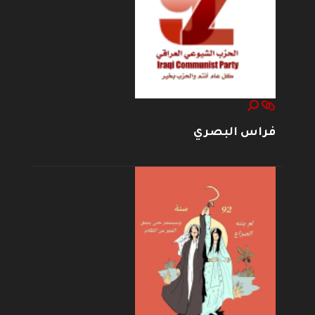
فراس البصري