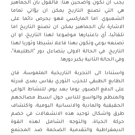
يجب ان نكون واضحين هنا: فالقول بأن الجماهير
هي التي تصنع التاريخ يمكن ان يؤاتي تماما
الشعبوي. اما الماركسي فهو يحرص دائما على
الاشارة بأن الجماهير يمكن ان تصنع التاريخ اما
تلقائيا، أي باعتبارها موضوعا لهذا التاريخ، او ان
تصنعه بوعي وتكون بهذا فاعلا نشيطا وثوريا لهذا
التاريخ. في الحالة الاولى يتضاءل دور "الطليعة"،
وفي الحالة الثانية يكبر دورها.
واستنادا الى التجربة التاريخية الملموسة، فان
الطابع الطبقي للحزب الثوري يقاس بمدى قدرته
على الدفع الصبور، يوما بعد يوم، للنشاط الواعي
والمنظم والواسع للناس حول ابسط مصالحهم
الحقيقية والمادية والانسانية اليومية، واكتشاف
طرق واشكال توحيد هذه الانشغالات في خضم
حركة الحياة، والتوجه الشامل لهذه القوة
الديمقراطية والتقدمية الضخمة ضد المجتمع