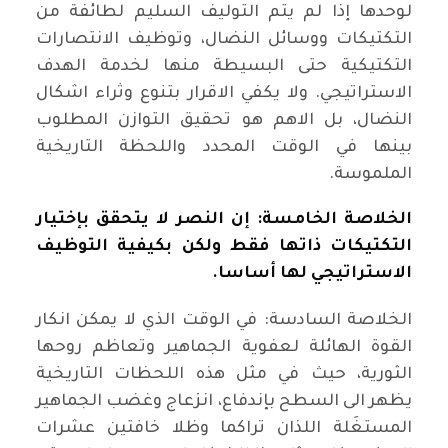
لوحدها إذا لم يتم التوليف السليم لطائفة من
التكتيكات ووسائل النضال، وتوظيف الانتصارات
التكتيكية حتى البسيطة منها لخدمة الهدف
الاستراتيجي. ولا يكفي الاقرار بتنوع وثراء اشكال
النضال، بل الاهم هو تحقيق التوازن المطلوب
بينها في الوقت المحدد واللحظة التاريخية
الملموسة.
الخلاصة الخامسة: إن النصر لا يتحقق بإختيار
التكتيكات ذاتها فقط ولكن بكيفية التوظيف
الاستراتيجي لها أساسا.
الخلاصة السادسة: في الوقت الذي لا يمكن انكار
القوة الهائلة لعفوية الجماهير وتعاظم روحها
الثورية، حيث في مثل هذه اللحظات التاريخية
يظهر الى السطح بإندفاع، انزعاج وغضب الجماهير
المستغَلة اللذان تراكما وظلا خافتين عشرات