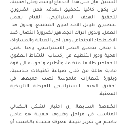
السنين، فإن مثل هذا الاندفاع لوحده، وعلى اهميته،
لن يكون كافيا لتحقيق الهدف. فمن الضروري
لتحقيق الهدف الاستراتيجي، القيام بعمل
تحضيري طويل الامد لقوى المجتمع، وبدون هذا
العمل، وبدون ادراك الجماهير لضرورة النضال ضد
الاضطهاد الاجتماعي ومن اجل العدالة والمساواة،
لا يمكن تحقيق النصر الاستراتيجي. وهنا تكمن
اهمية ودور التنظيم في إكساب النشاط العفوي
للجماهير طابعا منظما، وتأطيره وتحويله الى قوة
مادية هائلة من خلال صياغة تكتيكات مناسبة،
وبلورة شعارات ملموسة تصب جميعها في
تحقيق الهدف الاستراتيجي للمرحلة التاريخية
المعنية.
الخلاصة السابعة: إن اختيار الشكل النضالي
المناسب في مراحل وظروف معينة هو عامل
حاسم في تقرير نتيجة معركة محددة بالكسب أو