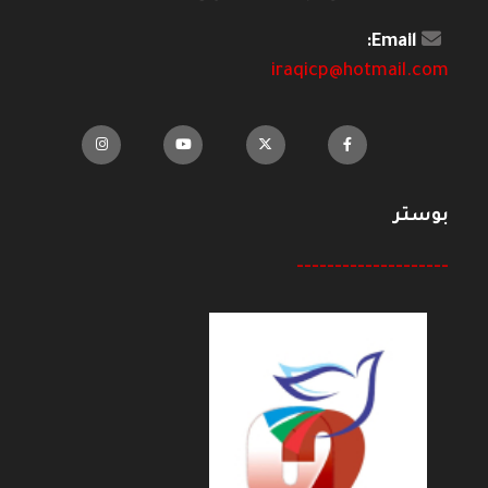
Email:
iraqicp@hotmail.com
بوستر
--------------------