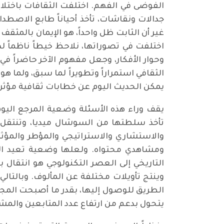
الفوضى في الفهم. اختلفت الثقافات باختلا
جدالات ونقاشات، تأخذ أحياناً طابع الاصط
غير أن الثابت ظل واحداً، هو الإيمان بالمثقف
اختلفت في تصوراتها، نلاحظ خيطاً ناظماً لهذ
وحوار الأفكار، وجعل مفهوم الآخر حاضراً
الثقافي استمراراً وتطويراً لما سبق، ولما ه
يمكن الحديث اليوم عن خطابات ثقافية مؤثرة
يقف وراء هذه الأسئلة وضعية المرجع اليوم
تأخذ سلطتها من السوشال ميديا، وتنتقل 
والاستشاري والاستراتيجي والمؤطر والمؤث
ومشاهدي محتواه. ولعلها وضعية تعيد النقا
التاريخي إلى العصر التكنولوجي هو انتقال 
وينتج تأويلات مختلفة عن المألوف. وبالتال
الطريق للوصول إليها، بقدر ما أصبحت المج
يتحول بدعم من ارتفاع عدد المتابعين والمش