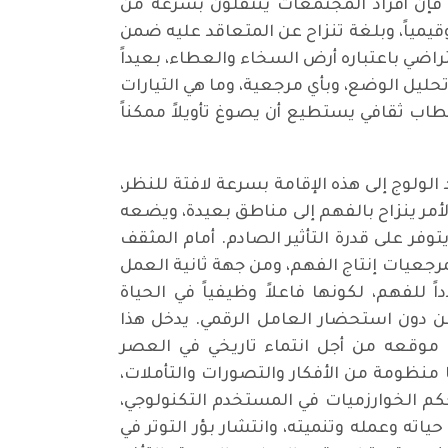
، فإن أفراد المجتمعات ينتقلون بسرعة من
وقيمياً، وبلغة تنزاح عن المتعاقد عليه ضمن
اضي باعتباره أرض السخاء والعطاء، بعيداً
ليل الوضع، وبأي مرجعية، وما هي التيارات
خطاب ثقافي يستطيع أن يصوغ تأويلاً ممكناً
لولوج إلى هذه الإقامة بسرعة لافتة للنظر،
الأمر ينزاح بالفهم إلى مناطق بعيدة، ويضعه
وفر على قدرة التأثير الصادم. أمام المثقف
رجعيات إنتاج الفهم، ومن جهة ثانية العمل
ً للفهم، لكونها فاعلاً وظيفياً في الحياة
 دون استحضار العامل الرقمي. يدخل هذا
 موقعه من أجل انتماء تاريخي في العصر
ها منظومة من الأفكار والتصورات والتأملات،
وتحكم الخوارزميات في المستخدم التكنولوجي،
ه وعمله وتنميته، وانتشار بؤر التوتر في