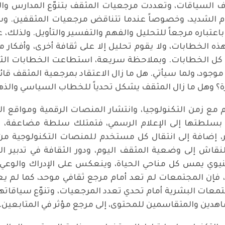
ف السياقات، وتعددت مرجعيات المثقف بتنوّع المدارس والتي
دام الشديد، وخصوصاً عندما تتناقض مرجعيات المثقفين. وس
 باعتباره مرجعاً للتحليل والفهم والتفسير والتأويل. ولذلك،
ه الخطابات، ولا يقوم تحليل إلا على ثقافة أخرى، وأفكار مثق
 في كل الخطابات. وبملاحظة سريعة، استطاعت الخطابات ال
و موجود، ولما سيأتي. هل ما زال الاعتقاد بمرجعية المثقف قائ
؟ وهل ما زال المثقف يشكل تحدياً للخطاب السياسي والذهن
 مع زمن التكنولوجيا، وانتشار المنصات الرقمية ومواقع ال
بسلطتها إلى الإعلام الرسمي، فتمتلك سلطة مضاعفة، تحو
ر، إضافة إلى انتقال كل مستخدم للمنصات التكنولوجية 
ش إلى وضعية المثقف اليوم، ودور الثقافة في تدبير الفهم،
بنيوي يمس كل مناحي الحياة، وينعكس على الإدراك والوعي، 
ي، فإن المجتمعات لم تعد أمام مرجع ثقافي موحد، كما لم يع
تمعات البشرية أمام تحدي تعدد المرجعيات، وتنوّع سياقاته
اهدين والمتقاسمين للمحتوى، إلى مرجع مؤثر في المتابعين.