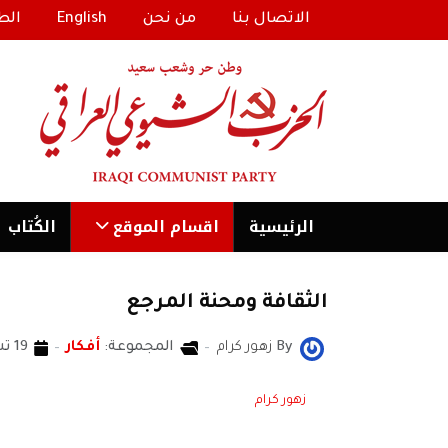
الاتصال بنا
من نحن
English
الط
الرئیسية
اقسام الموقع
الكُتاب
الثقافة ومحنة المرجع
By
زهور كرام
المجموعة:
أفكار
19 تشرين1/أكتوير 2024
زهور كرام