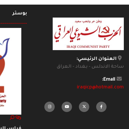
بوستر
--------------
العنوان الرئيسي:
ساحة الاندلس - بغداد - العراق
Email:
iraqicp@hotmail.com
فراس ال