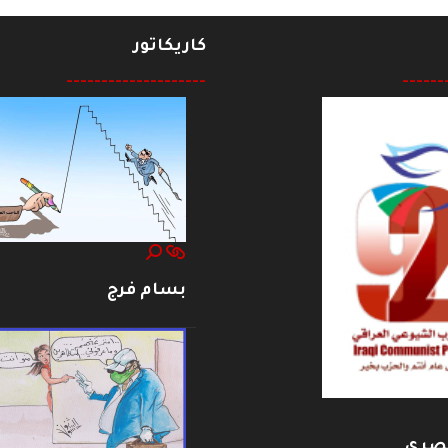
كاريكاتور
--------------------
------
بسام فرج
بصري