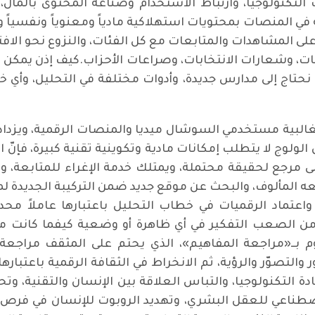
 التكنولوجيا، وارتباط الاستخدام وصناعة المحتوى بالمال
مة في المنصات بمحتويات استهلاكية مادياً ومعنوياً ونفسياً 
 المشاهدات والمتابعات مع كل الفئات، والنزوع نحو الافتر
ات، وشعارات الانتخابات، وصراعات الأحزاب.كيف إذن يمكن تح
هل نحتاج إلى مدارس جديدة، وأدوات مختلفة في التحليل، وأي 
غالبية مستخدمي السوشال ميديا والمنصات الرقمية، ويزداد ا
الولوج لا يتطلب إمكانات مادية وتكوينية تقنية كبيرة، فإنّ 
ى مرجع لحقيقة محتملة، ويمتلك خدمة الإغراء للمتابعة، ويت
ه المألوف، والبحث عن موقع جديد ضمن التركيبة الجديدة لم
اعتماد الرقميات في خطاب التحليل باعتبارها عاملاً محددا
من الصعب التفكير في أي ظاهرة أو وضعية كيفما كانت من
م بــ«مراجعة المفاهيم»، الذي يحتم على المثقف مراجعة
ر والتصوّر والرؤية، ثم الانخراط في الثقافة الرقمية باعتبار
يادة التكنولوجيا، والتباس العلاقة بين الإنسان والتقنية، 
طناعي للعقل البشري، وتهديد الروبوت للإنسان في فرص حيات