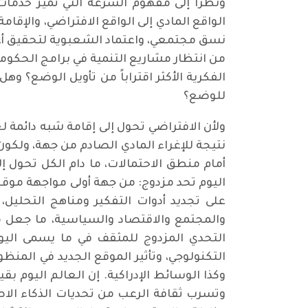
ونظراً إلى مفهوم السرعة التي تميز خدمات
الواقع المادي إلى الواقع الافتراضي، والإقا
نسق مجتمعي، واعتماد الشعبوية لتحقيق أعلى
من انتظار مشاريع التنمية في برامج الحكوم
الفكرية الأكثر اقتراباً من تأويل الوضع؟ و
للوضع؟
ولأن الافتراضي تحول إلى إقامة شبه دائمة ل
نتيجة للإغراء المادي الصادم من جهة، ولكون 
أمام منطق الاحتمالات، ما دام الكل تحول إل
اليوم تحد مزدوج: من جهة أولى مواجهة موقع
على تجديد أدوات التفكير ومناهج التحليل، و
والمجتمع والاقتصاد والسياسية، ما جعل 
التحدي المزدوج للمثقف في ما يسمى اليو
التكنولوجي، وتأثير الموقع الجديد في المنظو
وكذا الوسائط الإدراكية. إن العالم اليوم بق
وتسرب ثقافة الرعب من تحديات الذكاء الاص