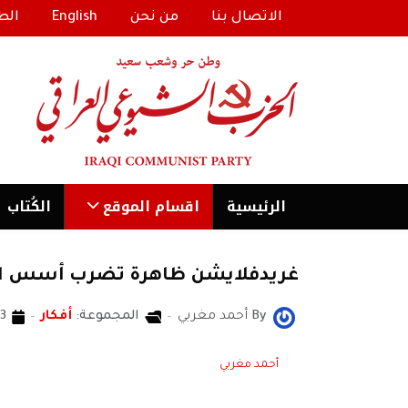
الاتصال بنا
من نحن
English
الط
الرئیسية
اقسام الموقع
الكُتاب
غريدفلايشن ظاهرة تضرب أسس الرأ
By
أحمد مغربي
المجموعة:
أفكار
13 أيار
أحمد مغربي