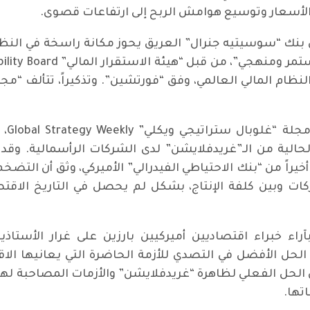
ع الأسعار وتوسيع هوامش الربح إلى ارتفاعات قصوى.
نك “سوسيتيه جنرال” العريق يحوز مكانة راسخة في النظام
وفي 
ة الحالية من الـ”غريدفلايشن” لدى الشركات الرأسمالية. و
ات وبين كلفة الإنتاج، بشكل لم يحصل في التاريخ الاقت
بآراء خبراء اقتصاديين أميركيين بارزين على غرار الأس
ن الحل الأفضل في التصدي للأزمة الحاضرة التي يعانيها الا
 الحل الفعلي لظاهرة “غريدفلايشن” والأزمات المصاحبة له
تها.