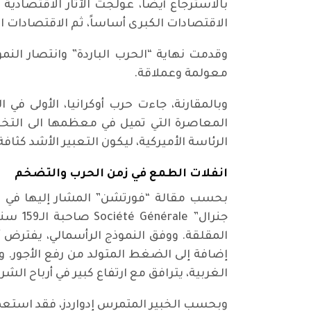
بالاسترجاع أيضاً، عولجت الآثار الاقتصادية
الاقتصادات الكبرى أساساً، ثم الاقتصادات ال
وقدمت نهاية “الحرب الباردة” وانتصار الن
معولمة وعملاقة.
وبالمقارنة، جاءت حرب أوكرانيا، الأولى في
المعاصرة التي تميل في معظمها الى التخلي
الرئاسة الأميركية، ليكون التعبير الأشد كثا
انفلات الطمع في زمن الحرب والتضخم
بحسب مقالة “فورتشن” المشار إليها في مط
جنرال”
المقلقة. ووفق النموذج الرأسمالي، يفترض أ
إضافة إلى الضغط المتولد من رفع الأجور.
الغربية، يترافق مع ارتفاع كبير في أرباح ال
وبحسب الخبير المتمرس إدواردز، فقد استعملت