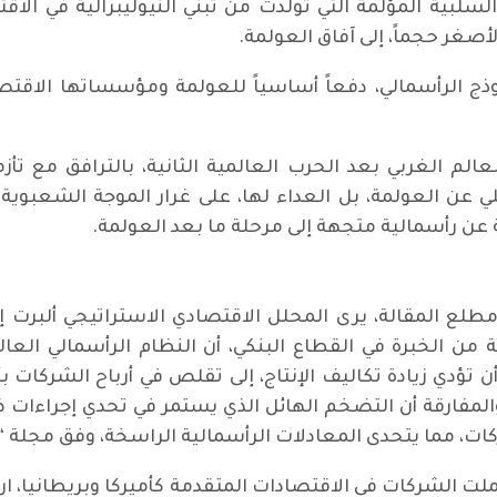
 السلبية المؤلمة التي تولدت من تبني النيوليبرالية في الا
أصغر حجماً، إلى آفاق العولمة.
موذج الرأسمالي، دفعاً أساسياً للعولمة ومؤسساتها الاقت
 العالم الغربي بعد الحرب العالمية الثانية، بالترافق م
 عن العولمة، بل العداء لها، على غرار الموجة الشعبوية ا
فة عن رأسمالية متجهة إلى مرحلة ما بعد العولمة.
لع المقالة، يرى المحلل الاقتصادي الاستراتيجي ألبرت
 Société Générale صاحبة الـ159 سنة من الخبرة في القطاع البنكي، أن النظام 
ن تؤدي زيادة تكاليف الإنتاج، إلى تقلص في أرباح الشركا
 والمفارقة أن التضخم الهائل الذي يستمر في تحدي إجرا
شركات، مما يتحدى المعادلات الرأسمالية الراسخة، وفق مجلة 
 الشركات في الاقتصادات المتقدمة كأميركا وبريطانيا، ارتفا