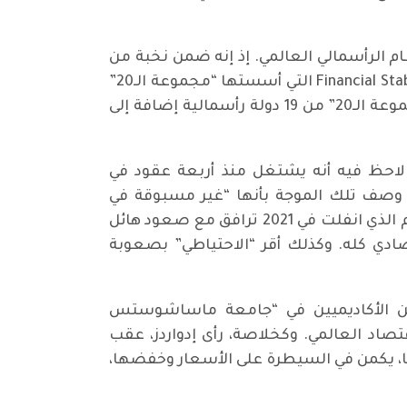
 الرأسمالي العالمي. إذ إنه ضمن نخبة من
البنوك المصنفة بوصفها “مهمة بشكل مستمر ومنهجي”، من قبل “هيئة الاستقرار المالي” Financial Stability Board التي أسستها “مجموعة الـ20”
كي تكون أداة متخصصة في صيانة استقرار النظام المالي العالمي، وفق “فورتشين”. وتذكيراً، تتألف “مجموعة الـ20” من 19 دولة رأسمالية إضافة إلى
السياق نفسه، كتب إدواردز مقالا في مجلة “غلوبال ستراتيجي ويكلي” Global Strategy Weekly، لاحظ فيه أنه يشتغل منذ أربعة عقود في
قد وصف تلك الموجة بأنها “غير مسبوقة في
التاريخ”. وكذلك استند إدواردز إلى تقرير صدر أخيراً من “بنك الاحتياطي الفيدرالي” الأميركي، وثق أن التضخم الذي انفلت في 2021 ترافق مع صعود هائل
صادي كله. وكذلك أقر “الاحتياطي” بصعوبة
تاذين الأكاديميين في “جامعة ماساشوستس
قتصاد العالمي. وكخلاصة، رأى إدواردز، عقب
ا، يكمن في السيطرة على الأسعار وخفضها،