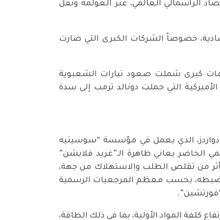
قتصاد الرأسمالي العالمي، عبر العولمة ونقل
صادية، خصوصاً الشركات الكبرى التي صارت
ع تأزمات كبرى شملت صعود تيارات الشعبوية
لأميركية التي حملت دونالد ترمب إلى سدة
 إدواردز، الذي يعمل في مؤسسة “سوسيتيه
الرأسمالي العالمي الحاضر يعاني ظاهرة الـ”غريد فلايشن”
ت بأثر من تقلص الطلب والاستهلاك من جهة،
ءات ضبطه، بحسب معظم المرجعيات الرسمية
“فورتشين”.
ع كلفة المواد الأولية، بما في ذلك الطاقة،