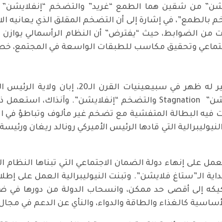
بالطمع”، في إشارة إلى أن التضخم المقلق الذي يعانيه الاق
ت من الضوابط، حيث “يفترض” أن النظام الرأسمالي يوازن
لاجتماعي وتحقيق مكاسب للطبقات الواسعة في المجتمع، خص
استطراداً، يذكر المصطلح الآنف الذكر بنظير له
Stagflation الذي يجمع بين الركود “ستاغنيشن” Stagnation والتضخم
 فيه البطالة المتفشية مع تضخم غير مألوف وتباطؤ في الاس
نيوليبرالية التي قادها الرئيس الأميركي رونالد ريغان ورئيسة
لعمل على إنهاء دولة الضمان الاجتماعي التي تبناها النظام 
وبداية الـ”ستاغ فلايشن”. وتبنت النيوليبرالية العمل على إ
كه إلى أقصى حد ممكن، وانسحاب الدولة من دورها في ضم
اسية كالغذاء والطاقة والدواء، والنأي عن الدعم في مجال 