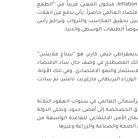
المال والأعمال. وتوضيحاً، يتألف “غريدفلايشن” من شقين هما الطمع “غريد” والتضخم “إنفلايشن” Inflation، فيكون المعنى قريباً من “الطمع
تصاد العالمي حاضراً، يأتي بدفع من انفلات
 بين تحقيق المكاسب والثروات وتراكم رأس
وصاً الطبقات الوسطى والدنيا.
 ظهر في سبيعينيات القرن الـ20، إبان ولاية الرئيس الديمقراطي جيمي كارتر، هو “ستاغ فلايشن”
 “إنفلايشن”. وآنذاك، استعمل ذلك المصطلح في وصف حال ساد الاقتصاد
تثمار والنمو الاقتصادي. وفي تلك الآونة،
 الوزراء البريطاني مارغريت تاتشر، ثم سادت
الرأسمالي العالمي في سنوات العقود الثلاثة
طلاق الخصخصة إلى أقصى حدود، وتخلي الدولة
ان الأمن الاجتماعي للقاعدة الواسعة من
الصحة والصناعة والزراعة وغيرها.