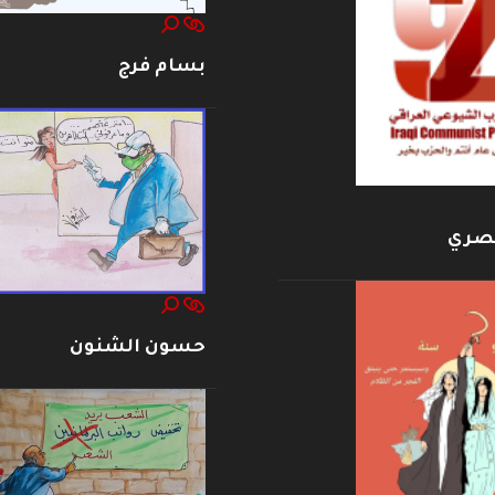
بسام فرج
بصري
حسون الشنون