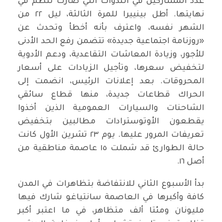
عدد المشاركين في الندوات التي صارت تنظم في
نهايتها. أطل بينييرا للمرة الثالثة، ليل ٢٢ من
الشهر نفسه، واعترف بأنه أخطأ وتحدث عن
«روزنامة اجتماعية جديدة» تتضمن رفع الحد الأدنى
للأجور، وزيادة المعاشات التقاعدية، ودعم الأدوية
لتخفيض سعرها، وتأجيل الزيادات على أسعار
المحروقات. بعد إعلانات الرئيس، انضمت إلى
الحراك قطاعات جديدة، منها قطاع سائقي
الشاحنات والسيارات العمومية الذين أخذوا
يقطعون الأوتوسترادات مطالبين بتخفيض
تعريفات المرور عليها. يوم ٢٣ تشرين الأول كانت
حالة الطوارئ قد شملت ١٥ عاصمة مناطقية من
أصل ١٦.
بدأ الأسبوع الثاني للانتفاضة بتظاهرات في المدن
كافة وأكبرها في العاصمة سانتياغو شارك فيها
مليونان ومئتا ألف متظاهر، في ما اعتبر أكبر