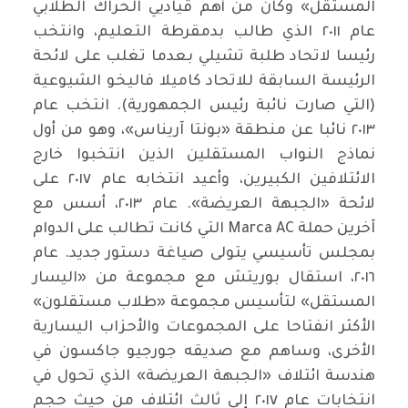
المستقل» وكان من أهم قياديي الحراك الطلابي
عام ٢٠١١ الذي طالب بدمقرطة التعليم، وانتخب
رئيسا لاتحاد طلبة تشيلي بعدما تغلب على لائحة
الرئيسة السابقة للاتحاد كاميلا فاليخو الشيوعية
(التي صارت نائبة رئيس الجمهورية). انتخب عام
٢٠١٣ نائبا عن منطقة «بونتا آريناس»، وهو من أول
نماذج النواب المستقلين الذين انتخبوا خارج
الائتلافين الكبيرين، وأعيد انتخابه عام ٢٠١٧ على
لائحة «الجبهة العريضة». عام ٢٠١٣، أسس مع
آخرين حملة Marca AC التي كانت تطالب على الدوام
بمجلس تأسيسي يتولى صياغة دستور جديد. عام
٢٠١٦، استقال بوريتش مع مجموعة من «اليسار
المستقل» لتأسيس مجموعة «طلاب مستقلون»
الأكثر انفتاحا على المجموعات والأحزاب اليسارية
الأخرى، وساهم مع صديقه جورجيو جاكسون في
هندسة ائتلاف «الجبهة العريضة» الذي تحول في
انتخابات عام ٢٠١٧ إلى ثالث ائتلاف من حيث حجم