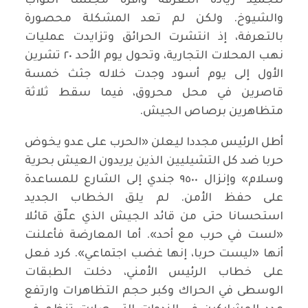
لتجميد زيادة التعرفة وأقره مجلسا النواب
والشيوخ. ولكن لم تعد المشكلة محصورة
بالتعرفة، إذ انتشرت الحرائق وتزايدت عمليات
نهب المحلات التجارية، وتحول يوم الأحد ٢٠ تشرين
الأول إلى يوم أسود وجدت خلاله جثث خمسة
قاصرين في محل محروق، فيما سقط ثلاثة
متظاهرين برصاص الجيش.
أطل الرئيس مجددا ليعلن «الحرب على عدو يخوض
حربا ضد كل التشيليين الذين يريدون العيش بحرية
وسلام» وإنزال ٩٥٠٠ جندي إلى الشارع للمساعدة
على حفظ الأمن. لم يلق الخطاب الجديد
استحسانا حتى من قائد الجيش الذي علّق قائلا
«لست في حرب مع أحد». أما المعارضة فأعلنت
أنها «ليست حربا، إنها غضب اجتماعي». كرد فعل
على خطاب الرئيس الأمني، دخلت الطبقات
الوسطى في الحراك وكبر حجم التظاهرات وارتفع