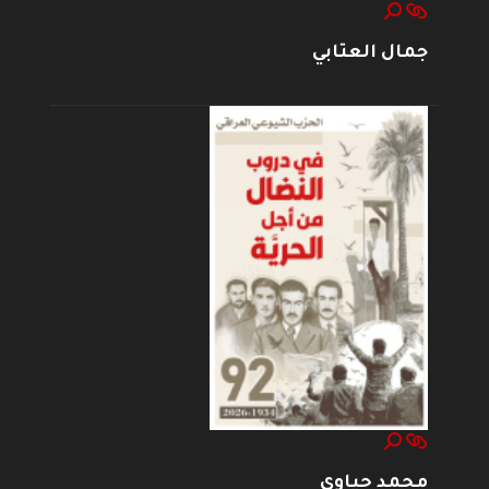
جمال العتابي
محمد حياوي