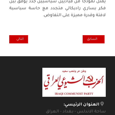
يمثل نموذجا من قياديين سياسيين جدد يوفق بين
فكر يساري راديكالي متجدد مع حاسة سياسية
لافتة وقدرة مميزة على التفاوض.
المقال السابق: فلاسفة ومفكرون.. سمير أمين (1931 – 2018)
المقال التالي: فلاسف
السابق
التالي
العنوان الرئيسي:
ساحة الاندلس - بغداد - العراق