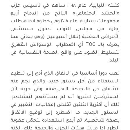
كتلته النيابية. عام ٢٠١٨، ساهم في تأسيس حزب
«الحشد الاجتماعي» الناتج من اندماج أربع
مجموعات يسارية. عام ٢٠١٨ وفي خطوة لافتة، طلب
إجازة من مجلس النواب لدخول مستشفى
الأمراض العقلية (خلال أسبوعين (وهو يعاني مما
يعرف بالـ TOC أي اضطراب الوسواس القهري
لتسليط الضوء على واقع الصحة النفسانية في
البلد.
لعب دورا أساسيا في الاتفاق الذي أدى إلى تنظيم
الاستفتاء من أجل دستور جديد، والذي نجم عنه
انشقاق في «الجبهة العريضة» وفي حزبه لأن
المعترضين اعتبروا أنه لم يستأذنهم لتمثيلهم،
ذلك أن أكثرية الثلثين تقلص إمكانيات التغيير في
الدستور الجديد، ما اضطره إلى توقيع الاتفاق
بصفة شخصية. ثم أبدى استعداده لتحمّل عقوبة
الطرد إذا قررت هيئات الحزب والجبهة ذلك، لكنه