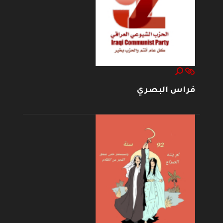
فراس البصري