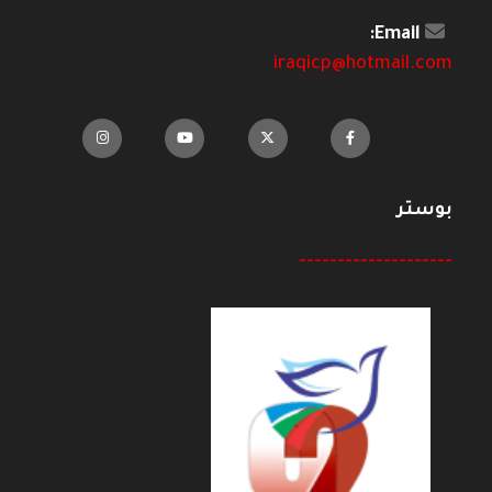
Email:
iraqicp@hotmail.com
بوستر
--------------------