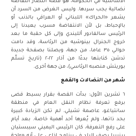
الأساسية في الحكومة، هو قصة انتصار انتفاضة
نضالية يجب سردها. وليس الغرض من السرد أن
يشعر «الحراك» اللبناني أو العراقي بالذنب أو
بالإحباط، بل لأن الانتفاضة مسرب يعيدنا إلى
الرئيس سالفادور ألليندي وإلى كل حقبة ما بعد
خروج الجنرال بينوشيه من الرئاسة، وقد دامت
حوالي ٣٥ عاما، من جهة، ويصلنا بصفحة جديدة
تدشن كتابتها بدءًا من آذار ٢٠٢٢ (تاريخ تسلّم
بوريتش منصبه الرئاسي)، من جهة أخرى.
شهر من النضالات والقمع
٦ تشرين الأول: بدأت القصة بقرار بسيط قضى
برفع تعرفة نظام النقل العام في منطقة
سانتياغو، عاصمة تشيلي. لم تكن الزيادة كبيرة
بحد ذاتها، ولم يُعرها أحد أهمية خاصة. بعد أيام
على رفع التعرفة، كان الرئيس اليميني سيبستيان
بينييرا يصف البلد في برنامج إذاعي على أنه «واحة