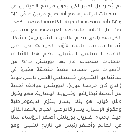
لم يُطرد بل اختير لكي يكون مرشح الهيئتين في
الانتخابات الرئاسية، مع أنه صرح مرتين عامَي ٢٠١٩
و٢٠٢٠ بأنه تنقصه «التجربة الكافية» لمنصب كهذا.
حث على ائتلاف «الجبهة العريضة» مع «تشيلي
الكرامة» (الذي يضم «الحزب الشيوعي») فشكلا
ائتلافا سياسيا باسم «أؤيد الكرامة». جريا على
التقليد السياسي التشيلي، نظم هذا الائتلاف
انتخابات تمهيدية فاز بها بوريتش بـ٦٠٪ من
الأصوات على حساب عمدة منطقة فقيرة في
سانتياغو، الشيوعي فلسطيني الأصل دانييل جودة
(الذي كان مرجحا فوزه). لبوريتش مواقف نقدية
من أنظمة نيكاراغوا وفنزويلا اليسارية، فهو يقول
«لأن خيارنا هو بناء يسار يلتزم الديموقراطية
وحقوق الإنسان، يسار قادر على القيام بالنقد الذاتي
حيث يجب». غبريال بوريتش أصغر الرؤساء سنا
في العالم وأصغر رئيس في تاريخ تشيلي. وهو