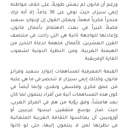
ورغم أن فانون لم يعش طويلاً، على خلاف مواطنه
إيمي سيزار، حيث توفي عن 36 عاماً، إلا أنه ترك
منجزاً فكرياً مهماً، ويمكن القول إن لإدوارد سعيد
فضلاً كبيراً في بعث الاهتمام بأعمال فانون،
وإعادتها للواجهة ثانية هي التي راجت في منتصف
القرن العشرين، كأعمال ملهمة لدعاة التحرر من
الهيمنة الغربية، ومن النظرة الدونية لشعوب
القارة الإفريقية.
القيمة المعرفية لمساهمات إدوارد سعيد وفرانز
فانون، وكذلك إيمي سيزار، لا تنحصر في ما هي عليه
من عمق فكري وفلسفي ونقدي، وإنما أيضاً في
كون هذه المساهمات آتية من أفراد ينتمون لما كان
يعد هامشاً، وفق رؤية من هم في المركز الغربي،
حيث صار بوسع مثقفين، ليسوا غربيين أو
أوروبيين، أن يعاكسوا الثقافة الغربية المتعالية
في نظرتها لمن لا ينتمون إليها، حتى لو كانوا