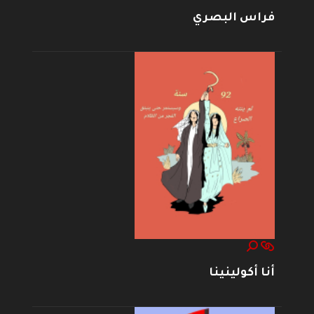
فراس البصري
أنا أكولينينا