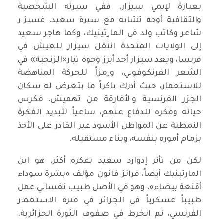
بعبارة لإيمي سيزار، ففي سيرته الشخصية
والثقافية أوجه تشابه مع سيرة سعيد، فسيزار
شاعر وكاتب ولد في المارتينيك، وكما هاجر سعيد
إلى الولايات المتحدة انتقل سيزار للعيش في
فرنسا، ويعد سيزار أحد أبرز وجوه تيار«الزنجية» في
الشعر الفرنكوفوني، ورمزاً للحركة المناهضة
للاستعمار، حيث أدرك باكراً ما يتعرض له سكان
الجزر الفرنسية والأفارقة من تهميش، فكرس
حياته وفكره للدفاع عنهم، ساعياً لتبديد الفكرة
النمطية عن المواطن الأسود غير القادر على الأخذ
بزمام أموره بنفسه، وبناء مستقبله.
لكن من تأثر إدوارد سعيد بفكره أكثر، هو ابن
المارتينيك أيضاً، فرانز فانون مؤلف «بشرة سوداء
أقنعة بيضاء»، وهو في الأصل طبيب نفساني عمل
طبيباً عسكرياً في الجزائر في فترة الاستعمار
الفرنسي، ثم انخرط في صفوف الثورة الجزائرية.