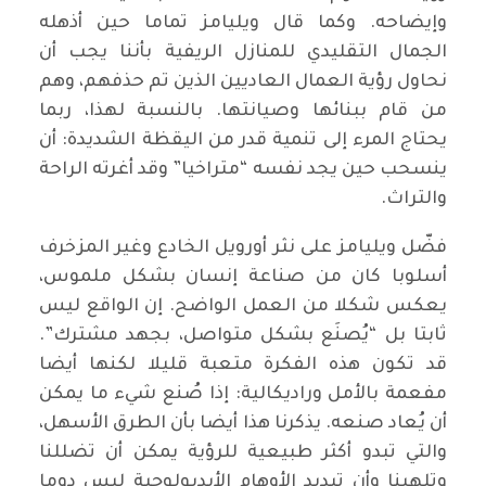
وإيضاحه. وكما قال ويليامز تماما حين أذهله
الجمال التقليدي للمنازل الريفية بأننا يجب أن
نحاول رؤية العمال العاديين الذين تم حذفهم، وهم
من قام ببنائها وصيانتها. بالنسبة لهذا، ربما
يحتاج المرء إلى تنمية قدر من اليقظة الشديدة: أن
ينسحب حين يجد نفسه “متراخيا” وقد أغرته الراحة
والتراث.
فضّل ويليامز على نثر أورويل الخادع وغير المزخرف
أسلوبا كان من صناعة إنسان بشكل ملموس،
يعكس شكلا من العمل الواضح. إن الواقع ليس
ثابتا بل “يُصنَع بشكل متواصل، بجهد مشترك”.
قد تكون هذه الفكرة متعبة قليلا لكنها أيضا
مفعمة بالأمل وراديكالية: إذا صُنع شيء ما يمكن
أن يُعاد صنعه. يذكرنا هذا أيضا بأن الطرق الأسهل،
والتي تبدو أكثر طبيعية للرؤية يمكن أن تضللنا
وتلهينا وأن تبديد الأوهام الأيديولوجية ليس دوما