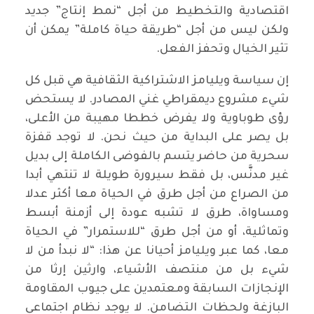
اقتصادية والتخطيط من أجل “نمط إنتاج” جديد
ولكن ليس من أجل “طريقة حياة كاملة” يمكن أن
تثير الخيال وتحفز الفعل.
إن سياسة ويليامز الاشتراكية الثقافية هي قبل كل
شيء مشروع ديمقراطي غني المصادر. لا يستحض
رؤى طوباوية ولا يفرض خططا مهيبة من الأعلى،
بل يصر على البداية من حيث نحن. لا توجد قفزة
سحرية من حاضر يتسم بالفوضى الكاملة إلى بديل
غير مدنَّس، بل فقط سيرورة طويلة لا تنتهي أبدا
من الصراع من أجل طرق في الحياة معا أكثر عدلا
ومساواة، طرق لا تشبه عودة إلى أزمنة أبسط
وتماثلية، أو من أجل طرق “للاستمرار” في الحياة
معا، كما عبر ويليامز أحيانا عن هذا: “لا نبدأ من لا
شيء بل من منتصف الأشياء، وارثين إرثا من
الإنجازات السابقة ومعتمدين على جيوب المقاومة
البازغة ولحظات التضامن. لا يوجد نظام اجتماعي