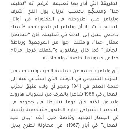
الطريقة التي أدار بها تعليمه. فرغم أنه “لطيف
جدا” ومشجِّع بحسب أدريان بول الذي أشرف
ويليامز على أطروحته في الدكتوراه في أوائل
السبعينيات، إلا أن ويليامز لم يلمع نجمه كأستاذ
جامعي يميل إلى الدقة في تعليمه. كان “محاضرا
ممتازا جدا”، وامتلك “جوا من المرجعية ورباطة
الجأش” كما قال إيغلتون، و”يذهلك كرجل مرتاح
جدا في كينونته الخاصة”، وله جاذبية.
نأى وليامز بنفسه عن سياسة الحزب وانسحب من
الحزب الشيوعي في الوقت الذي استُدعي فيه إلى
خدمة العلم في 1941 وهجر أي ولاء متبق لحزب
العمال في 1966 شاعرا بالقرف من تسويات هارولد
ولسون لكنه كان دوما نشيطا في جهوده في
التجديد الاشتراكي. عاود الظهور كشخصية رئيسة
في اليسار الجديد وخاصة حين ألف “بيان عيد
العمال” في أيار (1967)، في محاولة لطرح بديل