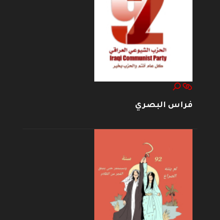
فراس البصري