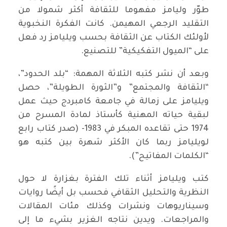
طوّر وليامز مفهوما للثقافة أكثر شمولا من
التقليد الرجعي المهيمن. كانت الفكرة النخبوية
لأولئك الكتاب عن الثقافة بحسب ويليامز رد فعل
على “الميول التفكيكية” للتصنيع.
وبعد أن نشر كتبه الثلاثة المهمة: “بلد الحدود”،
“الثقافة والمجتمع” و”الثورة الطويلة”، حصل
ويليامز على زمالة في جامعة كامبردج حيث عمل
لبقية حياته المهنية كأستاذ لمادة المسرح من
1974 حتى تقاعده المبكر في 1983- (صدر كتاب رابع
لويليامز ربما كان الأكثر شهرة بين كتبه هو
“الكلمات المفاتيح”).
كتب ويليامز أثناء تلك الفترة بغزارة لا حول
النظرية والتحليل الثقافي فحسب بل أيضًا روايات
وسيناريوهات ونشرات وكذلك مئات المقالات
والمراجعات. ويدين نتاجه الغزير بشيء ما إلى