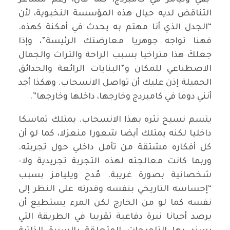
بقي وليامز في كامبردج، كما قال، رغم مشاعر
التناقض لديه حيال هذه المؤسسة النخبوية، لأن
“الجدل الذي أنا مهتم به يحدث في أمكنة كهذه.
فهنا تواجه جوهريا معارضتك الرئيسة”، وإذا
جعلكَ هذا متراخيا بسبب الراحة والتراث والجمال
الاصطناعي للمكان و”البنايات الرائعة والحدائق
الجميلة إذن عليك أن تواصل الانسحاب. وهكذا أجد
أنني دوما في كامبردج وخارجها، داخلها وخارجها”.
يتسم نسيج نثره بهذا الانسحاب. يمتلك تماسكا
داخليا لكنه يمتلك أيضا شعورا منعزلا، كما لو أن
كل أفكاره مشتقة من تأمل داخلي حول تجربته.
وربما كانت معالجته لهذه التجربة تجريدية ولا-
شخصانية بصورة غريبة. مُدح ويليامز بسبب
“إحساسه التاريخي بنفسه وقدرته على النظر إلى
نفسه كما لو من الخارج لكن المرء يستطيع أن
يرصد أحيانا نبرة دفاعية تقريبا في الطريقة التي