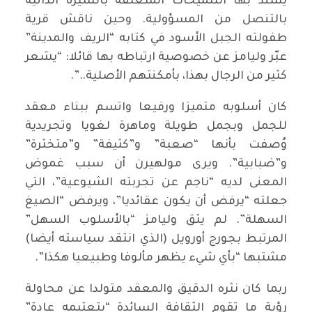
يسند بها التلميحات المتعلقة بالسيرة الذاتية
بالتنصل من المسؤولية. وحين ناقش قرية
طفولته الجبل الأسود في كتابه “الريف والمدينة”
عبّر وليامز عن خصوصية ارتباطه بها قائلا: “يشعر
كثير من الرجال بهذا، بأمكنتهم الأصلية..”.
كان أسلوبه متميزا ورفيعا واتسم ببناء معقد
للجمل وبجمل طويلة وماهرة لغويا وتجريدية
وُصفت بأنها “صعبة” و”كثيفة” و”متخثرة”
و”ضبابية”. ويرى مولهيرن أن سبب غموض
المعنى لديه “ناجم عن تجربته الشيوعية”، التي
جعلته “يرفض أن يكون عقائديا”، ويرفض “الصيغ
السهلة”. لم يثق وليامز “بالأسلوب السهل”
المرتبط بجورج أورويل (الذي انتقد سياسته أيضا)
مشتبها “بأي شيء يظهر مألوفا وطبيعيا هكذا”.
ربما كان نثره الدقيق والمعقد متولدا عن محاولة
رؤية ما تقوم الثقافة السائدة “بتعتيمه عادة”