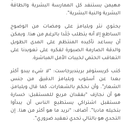
مهيمن يستنفد كل الممارسة البشرية والطاقة
البشرية والنية البشرية”.
يحتوي نثر ويليامز على ومضات من الوضوح
الساطع إلا أنه يتطلب جَلَدا بالرغم من هذا. ويمكن
أن يساعد تأكيده المنتظم على المدى الطويل
والدقة الصارمة الصبورة لفكره على تعويدنا على
التعاقب الحتمي لخيبات الأمل المباشرة.
كتب كريستوفر برينديرجاست: “لا شيء يبدو أكثر
بعدا عن أسلوب ويليامز الدقيق من جنس
الشعار”. وأن نحكم بالشعارات، كما قال ويليامز،
هو أن نجازف “بفقدان مريع للمستقبل: خسارة
مستقبل اشتراكي يستطيع الناس أن يبدأوا
بتخيله ماديا”. أضاف: “نريد ما هو أكثر من هذا. إن
التحدي هو بالتالي تحدي تعقيد ضروري”.