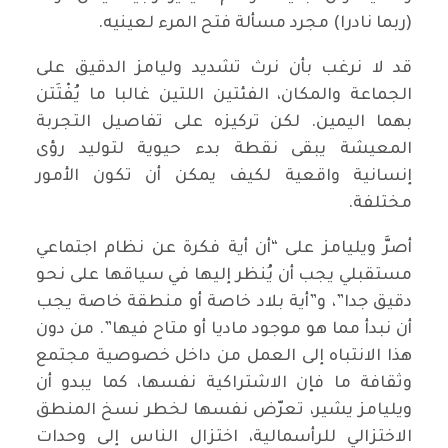
(ربما نادرا) مجرد مسألة فتح المرء لعينيه.
قد لا نرغب بأن نرث تشديد وليامز الدقيق على
الجماعة والمكان، الفئتين اللتين غالبا ما يُفْتَتن
بهما اليمين. لكن تركيزه على تفاصيل التجربة
المعيشة يبقى نقطة بدء حيوية لتوليد رؤى
إنسانية واقعية لكيف يمكن أن تكون الأمور
مختلفة.
أصرَّ ويليامز على “أن أية فكرة عن نظام اجتماعي
مستقبلي يجب أن يُنظر إليها في سياقها على نحو
دقيق جدا”، و”أية بلاد خاصة أو منطقة خاصة يجب
أن نبدأ مما هو موجود ماديا أو متاح فيها”. من دون
هذا الانتباه إلى العمل من داخل خصوصية مجتمع
وثقافة ما فإن الاشتراكية نفسها، كما يبدو أن
ويليامز يشير، تعرّض نفسها لخطر نسخ المنطق
الاختزالي للرأسمالية، اختزال الناس إلى وحدات