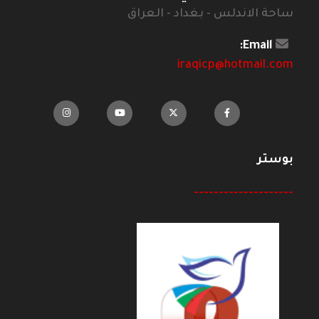
ساحة الاندلس - بغداد - العراق
Email:
iraqicp@hotmail.com
بوستر
--------------------