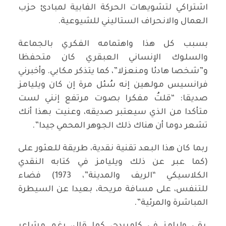
اشتراكي لتشويهات الحركة الفابية لمبادئ حزب
العمال والانحراف الستاليني للشيوعية.
بسبب كل هذا واهتمامه الفكري بالجماعة
والسلوك الإنساني العبقري كان متحفظا
و”شخصا هادئا ومنعزلا”، كما يتذكر مكابي. وأخبرني
فرانسيس مولهين إنه سُئل مرة إن كان ويليامز
صديقا: “قلتُ مفكرا بصوت مرتفع إنني لست
متأكدا من الذي سيعتبر صديقه، وعنيت بهذا أنك
تشعر دوما أن هناك ذلك الجوهر المحمي جيدا”.
ربما كان هذا البعد تقنية نقدية، طريقة للعثور على
(كما عبر عن ذلك ويليامز في كتابه النقدي
الكلاسيكي “الريف والمدينة”، 1973) فضاء
للتنفس، على مسافة مريحة، بعيدا عن السيطرة
المباشرة والمرئية”.