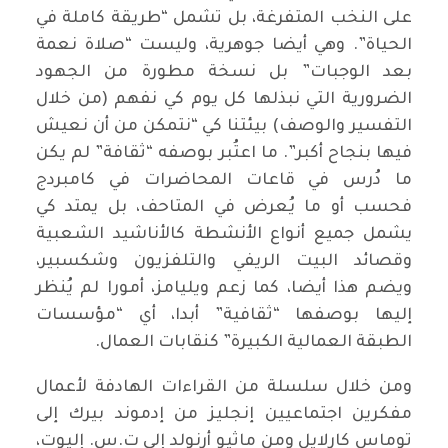
على النخب المتفرغة، بل تشمل “طريقة كاملة في
الحياة”. وهي أيضا جوهرية، وليست “صلاة نعمة
بعد الوجبات” بل نسخة مطورة من الجهود
الضرورية التي نبذلها كل يوم كي نفهم (من خلال
التفسير والوصف) بيئتنا كي “نتمكن من أن نعيش
فيها بنجاح أكبر”. ما اعتُبر بوصفه “ثقافة” لم يكن
ما دُرس في قاعات المحاضرات في كامبردج
فحسب أو ما يُعرض في المتاحف، بل يمتد كي
يشمل جميع أنواع الأنشطة كالأناشيد الشعبية
وقصائد البيت الريفي والتلفزيون وشكسبير،
ويضم هذا أيضا، كما زعم ويليامز، أمورا لم يُنظر
إليها بوصفها “ثقافية” أبدا، أي “مؤسسات
الطبقة العمالية الكبيرة” كنقابات العمال.
ومن خلال سلسلة من القراءات الهادفة لأعمال
مفكرين اجتماعيين إنجليز من إدموند بيرك إلى
توماس كارلايل ومن ماثيو أرنولد إلى ت.س. إليوت،