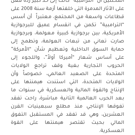
المحللين أن “الترامبية” كانت إلى حد كبير ردة فعل
على الآثار المدمرة التي خلفتها أزمة سنة 2008 على
قطاعات واسعة من المجتمع، معتبراً أن أسس
“الترامبية” تكمن في انقسام عميق للبرجوازية
الأمريكية، بين برجوازية كبيرة معولمة، وبرجوازية
صارت تعاني من تبعات العولمة، وتطمح إلى
حماية السوق الداخلية وتعظيم شأن “الأمركة”
على أساس شعار “أميركا أولاً”، واللجوء إلى
الحروب التجارية بغية وقف تراجع الولايات
المتحدة على الصعيد العالمي، خصوصاً وأن
الولايات المتحدة، التي استندت هيمنتها على
الإنتاج والقوة المالية والعسكرية في سنوات ما
بعد الحرب العالمية الثانية مباشرة، راحت تفقد
تفوقها الإنتاجي منذ مطلع سبعينيات القرن
العشرين، وهي قد تفقد في المستقبل التفوق
المالي بحيث تقتصر هيمنتها على القوة
العسكرية.