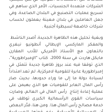
الشركات متعددة الجنسيات، الأمر الذي ساهم في
تسريع عمليات التصنيع في البلدان الصاعدة، وفي
جعل العاملين في بلدان معينة يعملون لحساب
شركات خاضعة لسيطرة أجنبية .
وبغية تحليل هذه الظاهرة الجديدة، أصدر الناشط
والمفكر الماركسي الإيطالي أنطونيو نيغري
بالتعاون مع الأستاذ الأمريكي للأدب المقارن
مايكل هاردت في سنة 2000، كتاب “الإمبراطورية”،
الذي توقفا فيه عند بروز ظاهرة جديدة تتمثل في
إمبراطورية عابرة للقومية لامركزية، لم تعد امتداداً
لسيادة دولة ما إلى ما وراء حدودها، بحيث صار
رأس المال العابر للقوميات هو الذي يهيمن على
عملية إعادة إنتاج رأس المال في العالم، وصارت
سياسات القوى الرأسمالية الكبرى توظف في
خدمة مصالح رأس المال هذا. ومن هنا، قدّر البعض