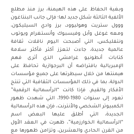
وبغية الحفاظ على هذه الهيمنة، برز منذ مطلع
الألفية الثالثة شكل جديد لها؛ فإلى جانب البنتاغون
ووول ستريت وهوليوود، برز وادي السيليكون،
ومعه غوغل وأبل وفيسبوك وأنستغرام ويوتوب
ونتفليكس، التي أصبحت اليوم ناقلات ثقافة
عالمية جديدة، جاءت لتعزز أكثر فأكثر سلامة
كتابات أنطونيو غرامشي الذي أثرى فهم
الإمبريالية بافتراضه أن البرجوازية تحافظ على
هيمنتها من خلال سيطرتها على جميع مؤسسات
الدولة، بما في ذلك المؤسسات الثقافية التي تنتج
الأفكار والقيم. فإذا كانت “الرأسمالية الرقمية”
تعود إلى سنوات 1980-1990، التي شهدت ظهور
الكمبيوتر الشخصي والأنترنت، فإن هذه الرأسمالية
الجديدة، التي أطلق عليها البعض اسم
“الرأسمالية الخوارزمية”، ظهرت في العقد الأول
من القرن الحادي والعشرين، وتزامن ظهورها مع