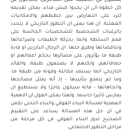
يمضون في الحقيقة مثل المتآمرين، يحتاجون في
كل خطوة الى ان يجدوا كبش فداء، يمكن تقديمه
للرد على التعارض بين خططهم والامكانيات
الفعلية. ان هذا يعني ان التطور التاريخي لا يتحدد
بالرغبات الشخصية للشخصيات الجالسة على
قمم السلطة وانما بحركة الطبقات وصراعاتها
وتناقضاتها وطرق حلها. ان الرجال البارزين او قادة
طبقة ما يؤثرون على مصائرها بحكم اعمالهم او
حماقاتهم، ولكنهم لا يصنعون طبقة، والقائد
التاريخي انما يستمد مكانته وقوته من طبقة ما،
وما لم يتمتع بتأييدها – إذ أنه يمثل مصالحها
واتجاهاتها – فانه سيكون عاجزا ولا يستطيع ان
يمارس تاثيرا حاسما. ولهذا يمكن القول ان الاهمية
العملية لمسالة البناء الفوقي والبناء التحتي تكمن
في ان حل هذه المسالة يساعد على التقييم
الصحيح لدور البناء الفوقي في كل مرحلة من
مراحل التطور الاجتماعي.