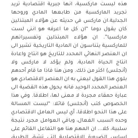
هذه ليست ماركسية، انها جبرية اقتصادية تريد
تجريد الماركسية من طابعها المادي وروحها
الجدلية.ان ماركس في حديثه عن هؤلاء المبتذلين
كان يقول دوما “ان كل ما اعرفه هو انني لست
ماركسيا”. ان هؤلاء المبتذلين وتفسيراتهم
للماركسية يتناسون ان المادية التاريخية تشير الى
ان العنصر النهائي المحدد للتاريخ هو انتاج واعادة
انتاج الحياة المادية. ولم يؤكد لا ماركس ولا
(أنجلس) اكثر من ذلك. ومن هنا فاذا ما قام أحدهم
بلوي هذا القول ليعني به ان العنصر الاقتصادي هو
العنصر المحدد الوحيد فانه يحول هذه القضية الى
عبارة حمقاء مجردة لا معنى لها، اطلاقا. وفي هذا
الخصوص كتب (أنجلس) قائلا: “ليست المسالة
على هذا النحو اطلاقا، أي ليس العامل الاقتصادي
وحده السبب الفعال، وباقي العوامل مجرد نتيجة
سلبية، كلا... ان المهم هنا هو التفاعل القائم على
اساس الضرورة الاقتصادية التي تشق الطريق