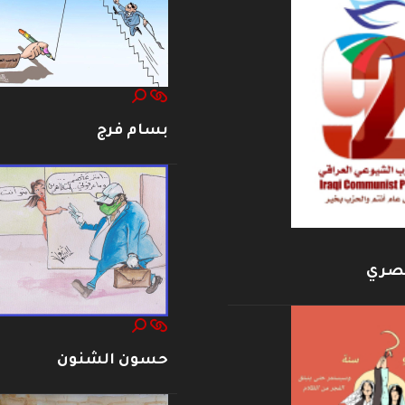
بسام فرج
بصري
حسون الشنون