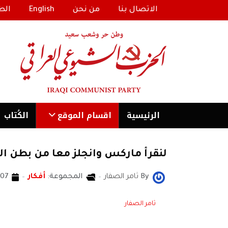
الاتصال بنا
من نحن
English
الط
الرئیسية
اقسام الموقع
الكُتاب
لنقرأ ماركس وانجلز معا من بطن 
By
ثامر الصفار
المجموعة:
أفكار
07 حزيران/يونيو 2021
ثامر الصفار