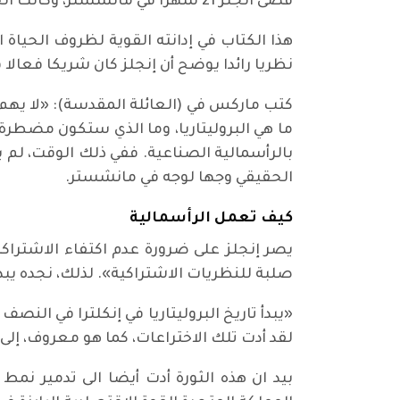
قضى انجلز 21 شهرا في مانشستر، وكانت الحصيلة كتابة أهم أعماله، وأقصد تحديدا (حالة الطبقة العاملة في إنكلترا). تكمن أهمية
هذا الكتاب في إدانته القوية لظروف الحياة
نظريا رائدا يوضح أن إنجلز كان شريكا فعالا 
كتب ماركس في (العائلة المقدسة): «لا يهم ان
ما هي البروليتاريا، وما الذي ستكون مضطرة
بالرأسمالية الصناعية. ففي ذلك الوقت، لم 
الحقيقي وجها لوجه في مانشستر.
كيف تعمل الرأسمالية
يصر إنجلز على ضرورة عدم اكتفاء الاشتراكي
صلبة للنظريات الاشتراكية». لذلك، نجده يبدأ
«يبدأ تاريخ البروليتاريا في إنكلترا في النص
لقد أدت تلك الاختراعات، كما هو معروف، إلى
بيد ان هذه الثورة أدت أيضا الى تدمير نمط 