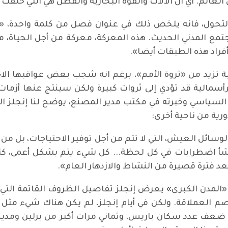
العالم. أي ان الآلات والقوة البخارية والقطن هي التي خلقت ال
التحول، فانه يلخص ذلك في عنوان فصل من كلمة واحدة، «
مع المدني الحديث. هذه المعركة، معركة من أجل الحياة، 
راد هذه الطبقات أيضا».
 تزيد من «ثروة الأمم»، برغم انه شجب بعض عواقبها الاجتم
سمالية قد تؤدي إلى ثروات كبيرة ولكن سينتج عنها أزمات
 السياسي وخبرته في مكتب مدير المصنع، يوضح لنا إنجلز الع
رية من ناحية أخرى:
 لوسائل العيش، التي لا تتم من أجل توفير الاحتياجات، بل من 
نشأ اضطرابات في كل لحظة... كل شيء يتم بشكل أعمى، كت
 فترة قصيرة من النشاط والازدهار العام».
لمدن الكبرى» يعرض إنجلز تفاصيل الظروف القاتمة التي تغ
اصم العملاقة. ولكن في أيام إنجلز، لم يكن هناك شيء مثل إ