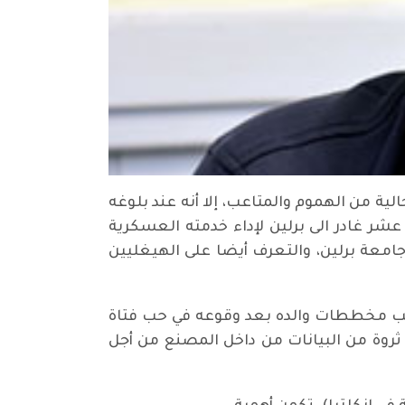
لك طاحونة في مدينة بارمن الألمانية في عام 1820. وكانت نشأته خالية من الهموم والمتاعب، إلا أنه عند بلوغه
 عشر غادر الى برلين لإداء خدمته العسكرية
جامعة برلين، والتعرف أيضا على الهيغليين
 خيب مخططات والده بعد وقوعه في حب فتاة
 ثروة من البيانات من داخل المصنع من أجل