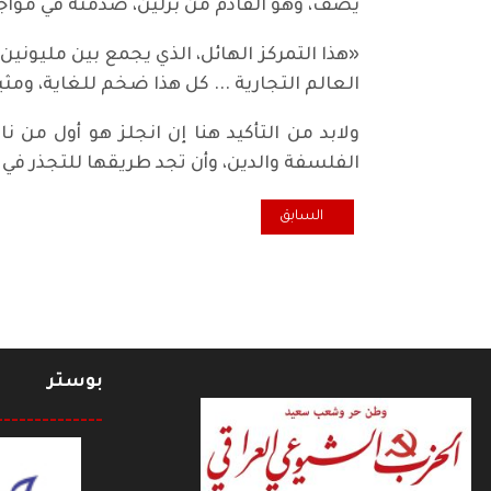
يصف، وهو القادم من برلين، صدمته في مواج
«هذا التمركز الهائل، الذي يجمع بين مليو
العالم التجارية ... كل هذا ضخم للغاية، وم
ولابد من التأكيد هنا إن انجلز هو أول من ن
الفلسفة والدين، وأن تجد طريقها للتجذر في ه
المقال السابق: فلاسفة ومفكرون.. بلانكي (لوي أوغست) (1805 – 881
السابق
بوستر
--------------