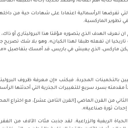
 التي تفرضها الرأسمالية اعتمادا على شهادات حية من داخله
في تطوير الماركسية.
 نعرف الهدف الذي يتصوره مؤقتا هذا البروليتاري أو ذاك، أو
 تاريخيا ان تفعله طبقا لهذا الكيان». وهو بلا شك تصريح ج
يكن ماركس، الذي يعيش في باريس، قد أمسك بتفاصيل «ما هي
ين بالتخمينات المجردة. فيكتب «إن معرفة ظروف البروليتا
 مقدمته بسرد سريع للتغييرات الجذرية التي أحدثتها الرأسمال
ف الثاني من القرن الماضي [القرن الثامن عشر]، مع اختراع ال
 إحداث ثورة صناعية».
الحياة الريفية والزراعية. لقد جذبت مئات الآلاف من الفقرا