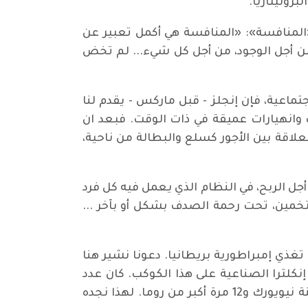
بروليتاريا.
المنافسة»: «المنافسة هي أكمل تعبير عن
من أجل الوجود، من أجل كل شيء... لم تخض
اعية، فإن إنجلز - قبل ماركس - يقدم لنا
 وانهيارات عميقة في ذات الوقت. فبعد ان
لاقة بين الأجور كسلع والبطالة من ناحية،
أجل الربح، في النظام الذي يعمل فيه كل فرد
خمين، تحت رحمة الصدف بشكل أو بآخر ...
ذي إمبراطورية بريطانيا. دعونا نشير هنا
نكلترا الصناعية على هذا الكوكب. كان عدد
سكان لندن البالغ 2.5 مليون نسمة أكبر من ضعف عدد سكان باريس، وثماني مرات أكبر من برلين ومدينة نيويورك و12 مرة أكبر من روما. لهذا نجده