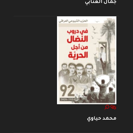
جمال العتابي
محمد حياوي