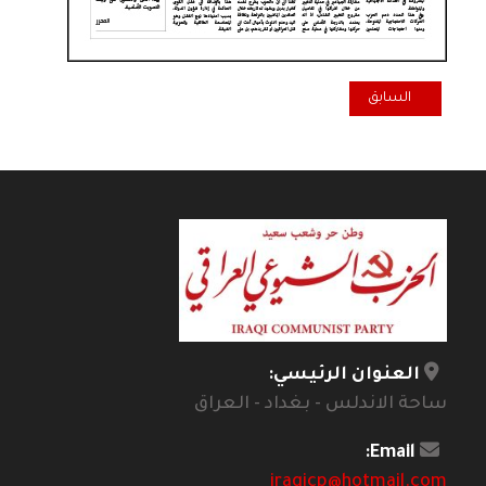
المقال السابق: الطريق الانتخابي العدد ٢ الثلاثاء ١٤ تشرين الاول ٢٠٢٥
السابق
العنوان الرئيسي:
ساحة الاندلس - بغداد - العراق
Email:
iraqicp@hotmail.com