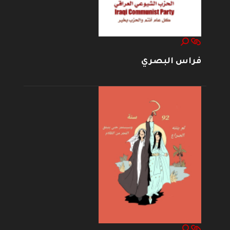
فراس البصري