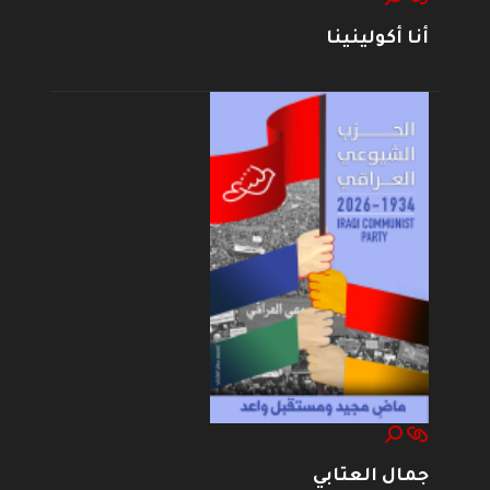
أنا أكولينينا
جمال العتابي