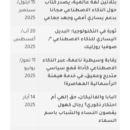
بثلاثين لغة عالمية، يصدر كتاب
15 أيلول/
حول الذكاء الاصطناعي مجانا
سبتمبر
بدعم يساري أممي وجهد جماعي
2025
ثورة في التكنولوجيا: البديل
20 آب/
اليساري للذكاء الاصطناعي */
أغسطس
صوفيا روزليك
2025
رقابة وسيطرة ناعمة، عبر الذكاء
11 تموز/
الاصطناعي كأداة قمع سياسي
يوليو
متدرج وعميق، في خدمة هيمنة
2025
الرأسمالية المعاصرة!
البابا والفاتيكان، حق إلهي أم
14 أيار
احتكار ذكوري؟ رجال كهول
2025
يقصون النساء والشباب باسم
السماء