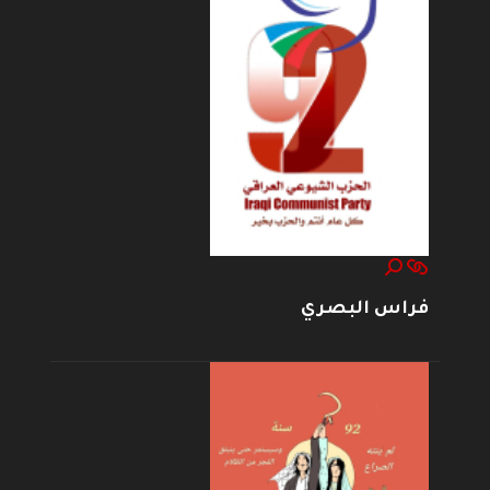
فراس البصري