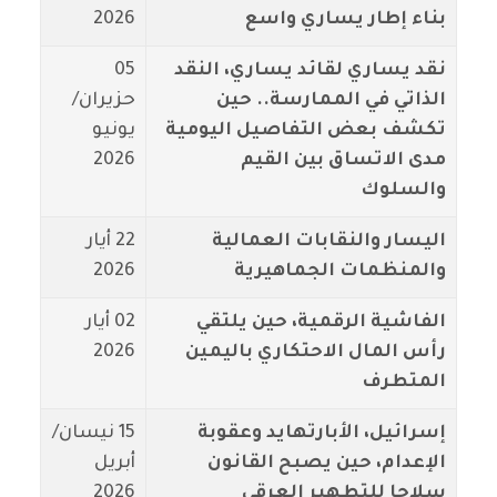
بناء إطار يساري واسع
2026
نقد يساري لقائد يساري، النقد
05
الذاتي في الممارسة.. حين
حزيران/
تكشف بعض التفاصيل اليومية
يونيو
مدى الاتساق بين القيم
2026
والسلوك
اليسار والنقابات العمالية
22 أيار
والمنظمات الجماهيرية
2026
الفاشية الرقمية، حين يلتقي
02 أيار
رأس المال الاحتكاري باليمين
2026
المتطرف
إسرائيل، الأبارتهايد وعقوبة
15 نيسان/
الإعدام، حين يصبح القانون
أبريل
سلاحا للتطهير العرقي
2026