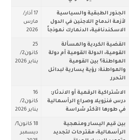
الجذور الطبقية والسياسية
17 آذار/
لأزمة اندماج اللاجئين في الدول
مارس
الاسكندنافية، الدنمارك نموذجاً
2026
القضية الكردية والمسألة
25
القومية، الدولة القومية أم دولة
كانون2/
المواطنة؟ بين القومية
يناير 2026
والمواطنة: رؤية يسارية لبدائل
التحرر
الاشتراكية الرقمية أو الاندثار:
16
درس فنزويلا وصراع الرأسمالية
كانون2/
في طورها الأكثر شراسة
يناير 2026
بين قيم اليسار ومنهجية
18 كانون1/
الرأسمالية، مقترحات لتجديد
ديسمبر