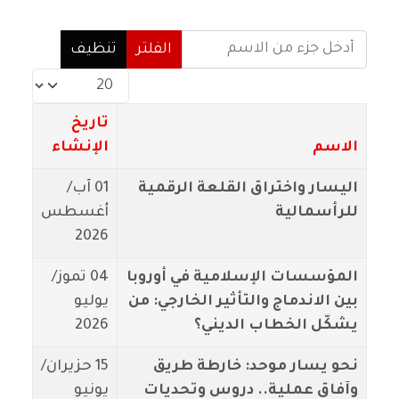
أدخل جزء من الاسم
الفلتر
تنظيف
عدد الإظهارات:
تاريخ
الاسم
الإنشاء
اليسار واختراق القلعة الرقمية
01 آب/
للرأسمالية
أغسطس
2026
المؤسسات الإسلامية في أوروبا
04 تموز/
بين الاندماج والتأثير الخارجي: من
يوليو
يشكّل الخطاب الديني؟
2026
نحو يسار موحد: خارطة طريق
15 حزيران/
وآفاق عملية.. دروس وتحديات
يونيو