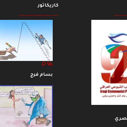
كاريكاتور
--------------------
------
بسام فرج
بصري