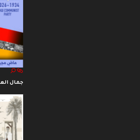
جمال العت