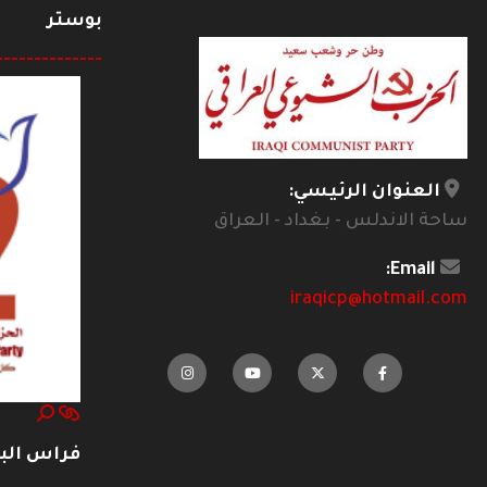
بوستر
--------------
العنوان الرئيسي:
ساحة الاندلس - بغداد - العراق
Email:
iraqicp@hotmail.com
فراس ال