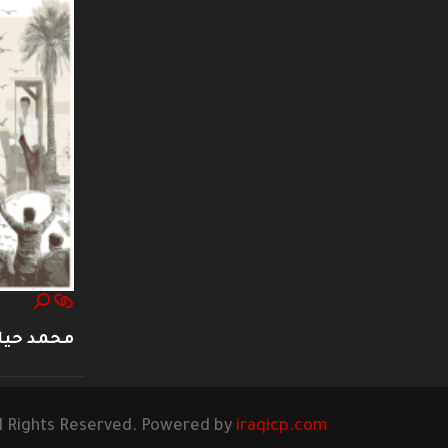
محمد حيا
l Rights Reserved. Powered by
iraqicp.com