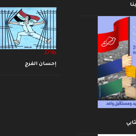
نا
إحسان الفرج
ابي