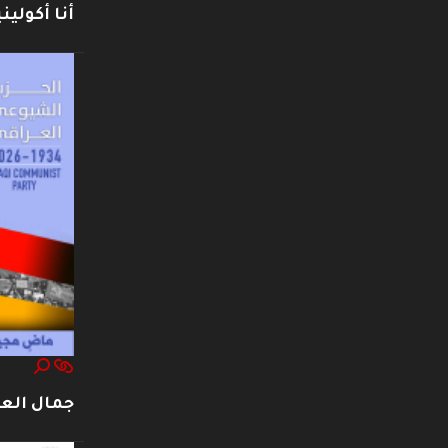
أنا أكوليني
جمال العت