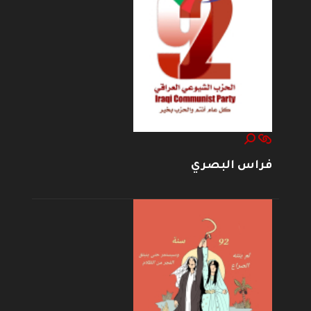
فراس البصري