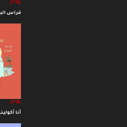
فراس ال
أنا أكوليني