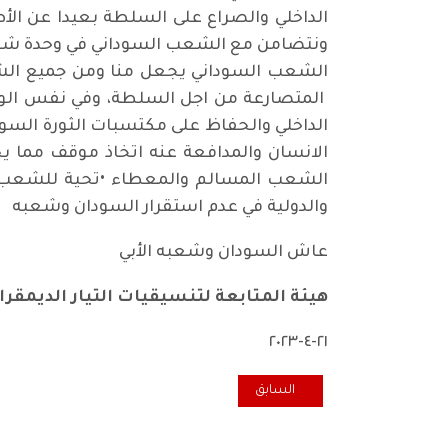
الداخلي والصراع على السلطة بعيدا عن الأ
ونتضامن مع الشعب السوداني في وحدة شعبه و
الشعب السوداني يجعل منا ومن جميع الشع
المتصارعة من اجل السلطة، وفي نفس الوقت
الداخلي والحفاظ على مكتسبات الثورة السو
الانسان والمدافعة عنه اتخاذ موقف مما ي
الشعب المسالم والمعطاء •تحية للشعب ال
والدولية في عدم استقرار السودان وشعبه
عاش السودان وشعبه الأبي
هيئة المتابعة لتنسيقيات التيار الديمقرا
٢١-٤-٢٠٢٣
المقال السابق: مساهمة في اعتصام الجالية السودانية ف
السابق