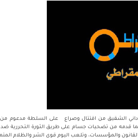
داني الشقيق من اقتتال وصراع على السلطة مدعوم من قب
ما قدمه من تضحيات جسام على طريق الثورة التحررية ضد 
لقانون والمؤسسات، وتلعب اليوم قوى الشر والظلام المتمثل