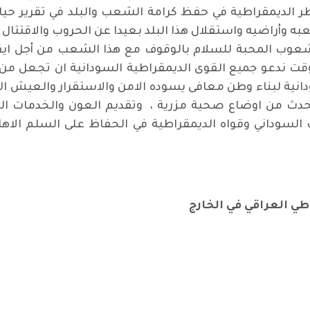
طر الديمقراطية في حفظ كرامة الشعب والبلد في تقرير ح
أراضيه واستقلال هذا البلد بعيدا عن الحروب والاقتتال الد
وب المحبة للسلام بالوقوف مع هذا الشعب من أجل ايقاف 
 ندعو جميع القوى الديمقراطية السودانية ان تجعل من و
دانية لبناء وطن معافى يسوده الامن والاستقرار والعيش ال
حدث من اوضاع صحية مزرية ، وتقديم العون والخدمات الصح
سوداني وقواه الديمقراطية في الحفاظ على السلم الاهلي
طي العراقي في الخارج
ي لندن ضد الحرب