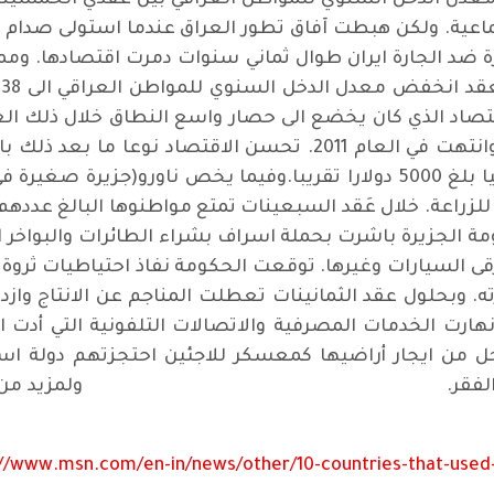
دل الدخل السنوي للمواطن العراقي بين عَقدي الخمسينات
 حرب مدمرة ضد الجارة ايران طوال ثماني سنوات دمرت اقتصادها. 
 الاقتصاد الذي كان يخضع الى حصار واسع النطاق خلال ذلك ا
الحرب العراقية التي شُنت في العام 2003 وانتهت في العام 2011. 
معدل الدخل السنوي للمواطن العراقي حاليا بلغ 5000 دولارا تقريبا.وفيما ي
2000 دولارا. ولكن حكومة الجزيرة باشرت بحملة اسراف بشراء الطائرات وا
قى السيارات وغيرها. توقعت الحكومة نفاذ احتياطيات ثروة 
. وبحلول عقد الثمانينات تعطلت المناجم عن الانتاج واز
نهارت الخدمات المصرفية والاتصالات التلفونية التي أدت 
خل من ايجار أراضيها كمعسكر للاجئين احتجزتهم دولة است
 الواحد الى 8000 دولار وتفشى الفقر. ولمزيد من المع
://www.msn.com/en-in/news/other/10-countries-that-used