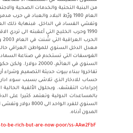
مستوى المعيشة في المنطقة، اذ تضاعف مع
العام 1980 ورّط البلاد والعباد في
1990 وحرب الخليج التي أعقبته الى تردي
السنوي في العالَم، 0
تفاخروا ببناء بيوت حديثة التصميم وشراء أر
حساب للادخار الذي تلاشى بسبب سوء ادارته
إجراءات التقشف. وبحلول الألفية الحالية ا
بالمساعدات الدولية وتعتمد كثيرا على الد
السنوي للفرد
المدون أدناه.
-to-be-rich-but-are-now-poor/ss-AAw2FbF