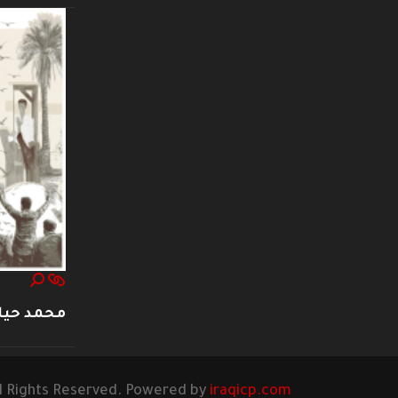
محمد حيا
l Rights Reserved. Powered by
iraqicp.com