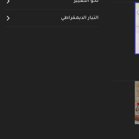
نحو التغيير
التيار الديمقراطي