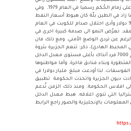
 والسبعينات. وتمتع البلد بمستوى راقي
من البنية التحتية والخدمات الصحية والاجتماعية. ولكن هبطت آفاق تطور العراق عندما استولى صدام على زمام الحُكم رسميا في العام 1979. وفي
ومما زاد في الطين بلّة كان هبوط أسعار النفط
وتفشي الفساد في الداخل. فبنهاية ذلك العقد انخفض معدل الدخل السنوي للمواطن العراقي الى 938 دولار وأدى احتلال صدام للكويت في العام
لعقد. تعرّض النمو الى صدمة كبيرة اخرى في
تحسن الاقتصاد نوعا ما بعد ذلك بالرغم عن تردي الوضع الأمني. ومع ذلك فان
خص ناورو(جزيرة صغيرة في المحيط الهادي)، ذكر: تنعم الجزيرة بثروة
الفوسفات التي تستخدم في صناعة السماد للزراعة. خلال عَقد السبعينات تمتع مواطنوها البالغ عددهم 7000 فرد آنذاك بأعلى مستوى معدل الدخل
لبواخر المتطورة وبناء فنادق فاخرة. وأما مواطنوها
الفوسفات. لذا أودعت مبلغ مليار دولارا في
دادت ديون الجزيرة واتخذت الحكومة تطبيق
الى افلاس الحكومة. ومنذ ذلك الزمن تُدعم
راليا التي تنوي اغلاقه. هبط معدل الدخل
لومات بالإنجليزية والصور راجع الرابط
https