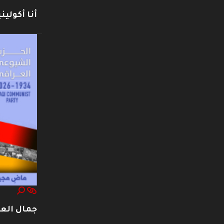
أنا أكوليني
جمال العت