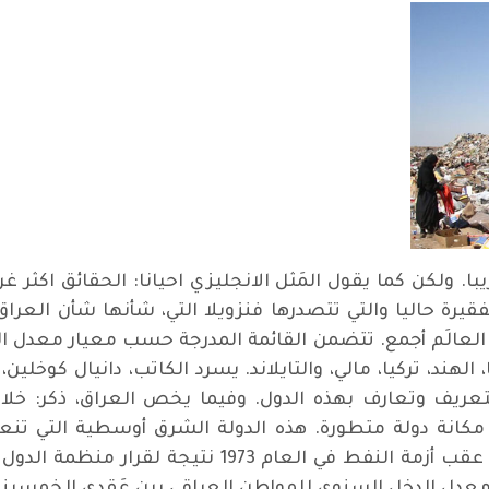
 ولكن كما يقول المَثل الانجليزي احيانا: الحقائق اكثر غ
فقيرة حاليا والتي تتصدرها فنزويلا التي، شأنها شأن العراق
 العالَم أجمع. تتضمن القائمة المدرجة حسب معيار معدل الدخ
يا، الهند، تركيا، مالي، والتايلاند. يسرد الكاتب، دانيال كو
عريف وتعارف بهذه الدول. وفيما يخص العراق، ذكر: خل
انة دولة متطورة. هذه الدولة الشرق أوسطية التي تنعم 
الهائلة، استفادت من تصاعد أسعار النفط عقب أزمة الن