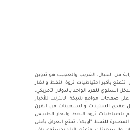
رابة من الخيال. الغريب والعجيب هو تدوين
، تتمتع بأكبر احتياطيات ثروة النفط والغاز
ل السنوي للفرد الواحد بالدولار الأمريكي:
خلين، على صفحات مواقع شبكة الانترنت للأخبار
ال عقدي الستينات والسبعينات من القرن
باحتياطيات ثروة النفط والغاز الطبيعي
فط في العام 1973 نتيجة لقرار منظمة الدول المصدرة للنفط “أوبك". تمتع العراق بأعلى