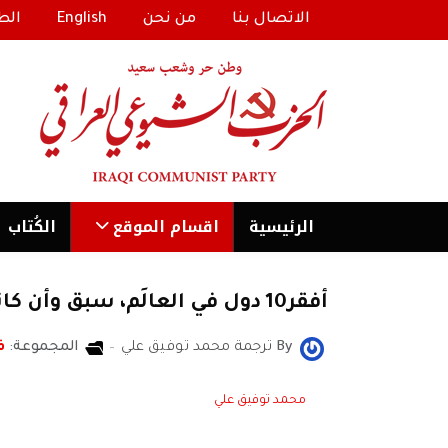
الاتصال بنا
من نحن
English
الط
الرئیسية
اقسام الموقع
الكُتاب
أفقر10 دول في العالَم، سبق وأن كانت غنيّة
By
ترجمة محمد توفيق علي
المجموعة:
ف
محمد توفيق علي