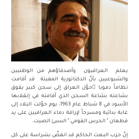
يعلم العراقيون وأصدقاؤهم من الوطنيين
والشيوعيين بأنّ الدكتاتورية المقيتة قد أقامت
نظاماً دمويا ًحوّل العراق إلى سجن كبير يفوق
بشاعته بشاعة السجن الذي أقامته في إنقلابها
الأسود في 8 شباط عام 1963، يوم حوّلت البلاد إلى
غابة بدائية ومسرحاً لإراقة دماء العراقيين على يد
قطعان " الحرس القومي " السيئ الصيت.
إنّ حزب البعث الحاكم قد انقضّ بشراسة على كل