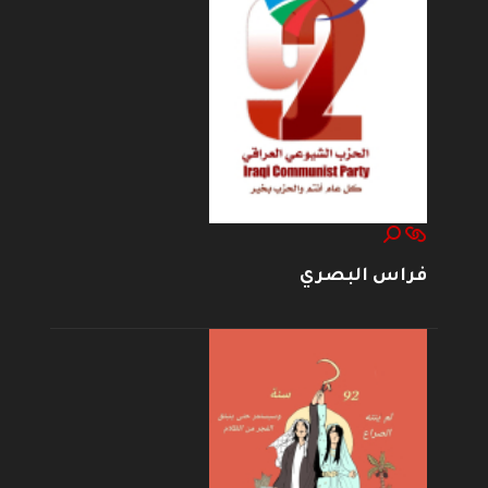
فراس البصري