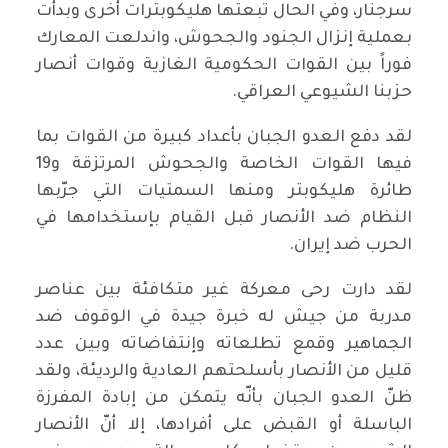
سرجنار، وفي الحال تبعتها هليكوبترات أخرى وبدأت
بعملية إنزال الجنود والجحوش، واندلعت المعارك
فوراً بين القوات الحكومية الغازية وقوات أنصار
حزبنا الشيوعي العراقي.
لقد دفع العدو الجبان بأعداد كبيرة من القوات بما
فيها القوات الخاصة والجحوش المرتزقة و19
طائرة هليكوبتر ومنها السمتيات التي جرّبها
النظام ضد الأنصار قبل القيام بإستخدامها في
الحرب ضد إيران.
لقد دارت رحى معركة غير متكافئة بين عناصر
مدربة من جيش له خبرة جيدة في الوقوف ضد
الجماهير وقمع تطلعاته وإنتفاضاته وبين عدد
قليل من الأنصار بأسلحتهم العادية والرديئة، ولقد
ظنّ العدو الجبان بأنّه يتمكن من إبادة المفرزة
الباسلة أو القبض على أفرادها، إلا أنّ الأنصار