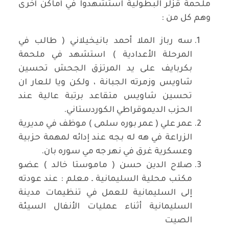
ملحمة قزلر البطولية استشهدوا في أماكن أخرى
وهم كل من :
سه رباز الملا أحمد بانيخيلاني ( طالب في
المرحلة الأعدادية ) استشهد في ملحمة
بكربايف على يد المرتزق الجحش تحسين
شاويس وزمرته الجبانة ، ولكن ويا للعار ان
تحسين شاويس متقاعد برتبة عالية عند
الحزب الديموقراطي الكوردستاني.
عمر علي ( عمر بوره سلمى ) موظف في مديرية
الزراعة في هه له بجه عند إدائه لمهمة حزبية
وعسكرية غرق في نهر جه مي سوره بان.
صلاح الدين حسن ( ماموستا خالد ) عضو
مكتب محلية السليمانية ـ معلم : عند عودته
إلى السليمانية للعمل في تنظيمات مدينة
السليمانية أثناء عمليات الأنفال السيئة
الصيت