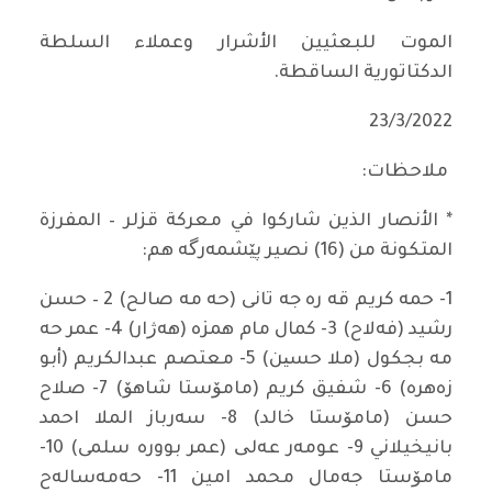
الموت للبعثيين الأشرار وعملاء السلطة
الدكتاتورية الساقطة.
23/3/2022
ملاحظات:
* الأنصار الذين شاركوا في معركة قزلر – المفرزة
المتكونة من (16) نصير پێشمه‌رگه‌ هم:
1- حمه كريم قه ره جه تانى (حه مه صالح) 2 – حسن
رشيد (فه‌لاح) 3- كمال مام همزه (هه‌ژار) 4- عمر حه
مه بجكول (ملا حسین) 5- معتصم عبدالكريم (أبو
زه‌هره) 6- شفيق كريم (مامۆستا شاهۆ) 7- صلاح
حسن (مامۆستا خالد) 8- سه‌رباز الملا احمد
بانيخيلاني 9- عومه‌ر عه‌لی (عمر بووره سلمى) 10-
مامۆستا جه‌مال محمد امين 11- حه‌مه‌ساله‌ح