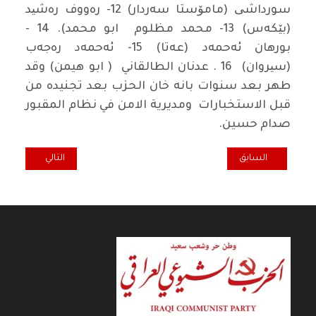
سورداشی (مامۆستا سه‌ردار) 12- ره‌ووف ره‌شید
(بێكه‌س) 13- محمد مظلوم ابو محمد). 14 -
بورهان ئه‌حمه‌د (عه‌تا) 15- ئه‌حمه‌د ره‌جه‌ب
(سیروان) 16 . عدنان الطالقاني ( ابو هيمن) وقد
طهر بعد سنوات بانه خان الحزب بعد تجنيده من
قبل الاستخبارات ومديرية الامن في نظام المقبور
صدام حسين.
المقال السابق: حق التعليم هو أيضاً فلسطيني/ مايكل مايسون
المقال التالي: نو
السابق
التالي