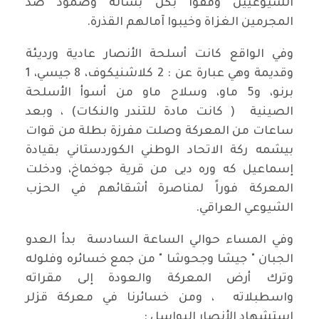
الشيوعيين وقفوا بكل بسالة وصمود ضد
المجرمين الغزاة وخيبوا آمالهم القذرة.
وفي الواقع كانت أسلحة الأنصار عادية ورديئة
وقديمة وهي عبارة عن : 2 كلاشنيكوف، 8 جيسي، 1
برنو، و5 ماو، وسلاح ماو من أسوأ الأسلحة
الصينية ( كانت مادة للتندر والنكات) ، وبعد
ساعات من المعركة وصلت مفرزة بطلة من قوات
بيشمه ركة الاتحاد الوطني الكوردستاني بقيادة
إسماعيل كه وره ديى من قرية جوخماخ، ودخلت
المعركة فوراً لمناصرة أشقائهم في الحزب
الشيوعي العراقي.
وفي المساء حوالي الساعة السادسة بدأ العدو
الجبان " جيشا وجحوشا " من جمع خسائره وفلوله
وترك أرض المعركة والعودة إلى مقراته
واسطبلاته ، ومن خسائرنا في معركة قزلر
إستشهاد الأنصار البواسل :