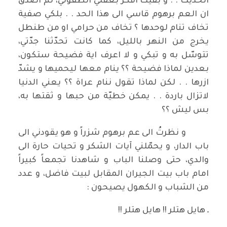
الحديث . . و بقيت افكّر بعقلي الطفولي، لم اصدّق
ان العم برهوم قاسي الى هذا الحد . . بلكي صفية
تخاف تنام لوحدها ؟ تخاف من حرامي او من طنطل
يخرج من النهر بالليل، كما كانت تحدّثنا جدّتي،
تتوسّل به و تبكي و لا اعرف اية فضيحة ستكون،
بعدين لماذا فضيحة ؟؟ ينام معها ليحميها و يشدّ
ازرها . . لكن لماذا تقول ننام عراة ؟؟ يعني الدنيا
لاتزال باردة . . يمكن خطيّة من حبها و ثقتها به،
بس ليش ؟؟
و نظرتُ الى عم برهوم شزراً و هو يقودني الى
باب الدار، و يحمّلني آيات الشكر و تحيات حارة الى
والدي، حتى وصلنا الباب و شاهدنا تجمعاً كبيراً
امام باب بيت الجيران المقابل لبيت فاضل، و عدد
من الشباب و الكهول يصيحون :
ـ هايل هتلر !! هايل هتلر !!