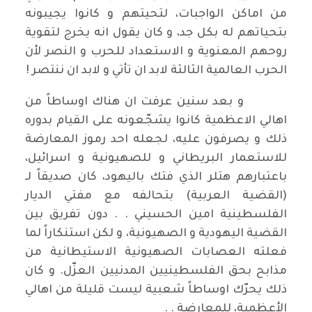
من اماكن الواجبات، لتحيتهم و كانوا يجيبونه
بتحياتهم له بكل جد، و كان يقول انه يخرج لتقوية
روحهم المعنوية و الاستعداد للحرب و النصر لأن
الحرب العالمية الثالثة لابد ان تأتي و لابد ان ننتصر !
و بعد سنين عرفت ان هناك اوساطاً من
اهالي الاعظمية كانوا يشجّعونه على القيام بدوره
ذلك و يصرفون عليه، لجعله احد رموز المعارضة
للاستعمار البريطاني و للصهيونية و اسرائيل،
باعتبارهم هتلر الذي فتك باليهود، كان صديقاً لـ
(القضية العربية) بتحالفه مع مفتي الديار
الفلسطينية امين الحسيني . . دون تفريق بين
القضية اليهودية و الصهيونية، و لكن استنكاراً لما
فعلته العصابات الصهيونية الاستيطانية من
مذابح بحق الفلسطينيين المدنيين العزّل. و كان
ذلك يحرّك اوساطاً شعبية ليست قليلة من اهالي
الأعظمية، للمعارضة . .