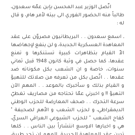
اتّصل الوزير عبد المحسن بإبن عمّه سعدون،
طالباً منه الحضور الفوري الى بيته لأمر هام، و قال
له :
ـ اسمع سعدون . . البريطانيون مصروّن على عقد
المعاهدة العسكرية الجديدة، و لن ينفع لإجهاضها
الاّ القيام بتظاهرات كبيرة تستنكرها و تمنع
عقدها، كما حصل في وثبة كانون 1948 قبل ثماني
سنوات، خاصة و ان الشعب بكل مكوناته ضد
عقدها . . اتّصل بكل من تعرفه من صلاتك للتهيؤ
و القيام بذلك و سأخبرك بالموعد . . المهم الآن
التهيؤ !! و اخبرني عمّا تحتاجه من مصاريف تغطيّ
سرعة التحرك . . صحف المعارضة للحزب الوطني
الديمقراطي، و لحزب الشعب و الأهم لصحيفة "
كفاح الشعب " للحزب الشيوعي العراقي السريّ،
هي و اخبارها الاوسع انتشاراً بين الناس . . كلها
تدين عقد المعاهدة الجديدة. المهم ان تجد طريق