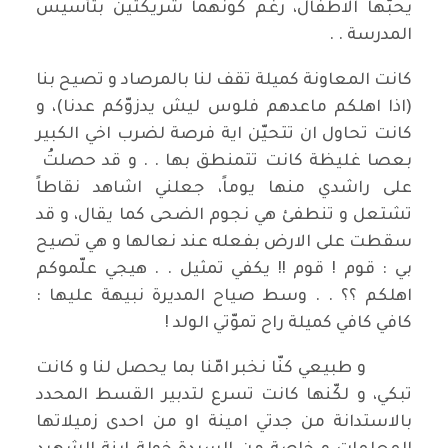
يحبّها الاطفال، رغم كونهما شريكتين بتأسيس
المدرسة . .
كانت المعاونة كميلة تقف لنا بالمرصاد و تصيح بنا
(اذا اهلكم ماعدهم فلوس ليش يدزوّكم عدنا)، و
كانت تحاول ان تتحيّن اية فرصة لضرب اخي الكبير
بعصا غليظة كانت تتمنطق بها . . و قد حصلتُ
على راشدي منها يوماً، جعلني اشاهد نقاطاً
تشتعل و تنطفئ هي نجوم الضحى كما يقال، و قد
سقطت على الارض بفعله عند نعالها و هي تصيح
بي : قوم ! قوم !! يكفي تمثيل . . هيجي علّموكم
اهلكم ؟؟ . . وسط صياح المديرة نبيهة عليها :
كافي كافي كميلة راح تموّتي الولد !
و طبيعي كنّا نخبر امّنا بما يحصل لنا و كانت
تبكي، و لكّنها كانت تسرع لتدبير القسط المحدد
بالاستدانة من جدتي امينة او من احدى زميلاتها