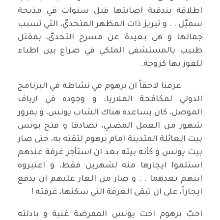
اطلاقة بندقية اصابتها قبل سنوات في مذبحة
سميّل . . و تيريز ذات المظهر المتحديّ، التي تسبب
جمالها و هي بعيدة عن مسرح التحديّ، بمقتل
طبيب بالمستشفى الملكي في صراع بين اطباء
للفوز بها كزوجة.
عرفنا لاحقاً ان برهوم في نشاطه في البرنامج
الدولي لمكافحة الملاريا، و وجوده في ارياف
الموصل، كان يساعده هناك الشاب يونس، و بمرور
شهور من العمل المضني، تصادقا و فتح يونس
بيت العائلة المتدينة امام برهوم لثقته به، حتى صار
بيت يونس و كأنه بيته بعد ان استأجر غرفة عندهم
استلموا ايجارها منه لشهرين فقط، و اعتبروه
ابنهم بعدهما . . و صار من العار عليهم ان يدفع
ايجاراً، على ان تبقى الغرفة التي سكنها، غرفته !
احبّ برهوم اخت يونس الممرضة غنية و بادلته