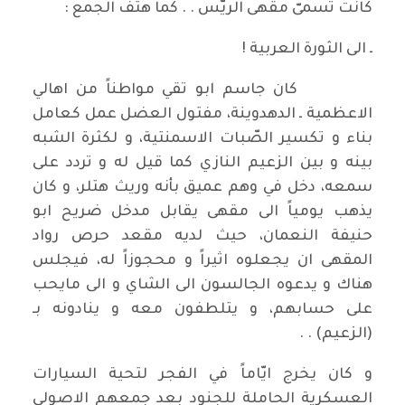
كانت تسمىّ مقهى الريّس . . كما هتف الجمع :
ـ الى الثورة العربية !
كان جاسم ابو تقي مواطناً من اهالي
الاعظمية ـ الدهدوينة، مفتول العضل عمل كعامل
بناء و تكسير الصّبات الاسمنتية، و لكثرة الشبه
بينه و بين الزعيم النازي كما قيل له و تردد على
سمعه، دخل في وهم عميق بأنه وريث هتلر، و كان
يذهب يومياً الى مقهى يقابل مدخل ضريح ابو
حنيفة النعمان، حيث لديه مقعد حرص رواد
المقهى ان يجعلوه اثيراً و محجوزاً له، فيجلس
هناك و يدعوه الجالسون الى الشاي و الى مايحب
على حسابهم، و يتلطفون معه و ينادونه بـ
(الزعيم) . .
و كان يخرج ايّاماً في الفجر لتحية السيارات
العسكرية الحاملة للجنود بعد جمعهم الاصولي