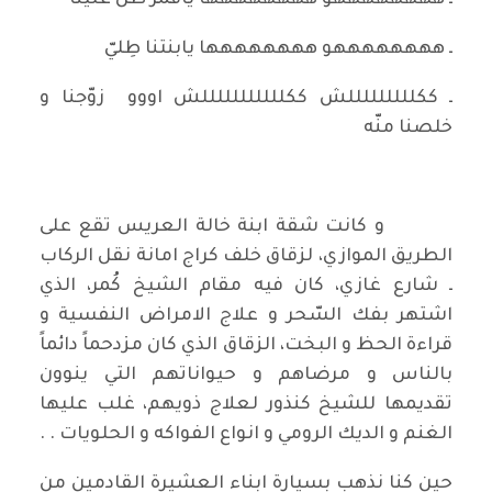
ـ ههههههههو هههههههها ياقَمَرْ طلّ علَيْنا
ـ ههههههههو هههههههها يابنتنا طِليّ
ـ ككلللللللللش ككلللللللللللش اووو زوّجنا و
خلصنا منّه
و كانت شقة ابنة خالة العريس تقع على
الطريق الموازي، لزقاق خلف كراج امانة نقل الركاب
ـ شارع غازي، كان فيه مقام الشيخ كُمر، الذي
اشتهر بفك السّحر و علاج الامراض النفسية و
قراءة الحظ و البخت، الزقاق الذي كان مزدحماً دائماً
بالناس و مرضاهم و حيواناتهم التي ينوون
تقديمها للشيخ كنذور لعلاج ذويهم، غلب عليها
الغنم و الديك الرومي و انواع الفواكه و الحلويات . .
حين كنا نذهب بسيارة ابناء العشيرة القادمين من