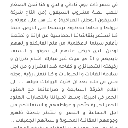
في عصر ذات يوم، ناداني والدي و كنا نحن الصغار
نلعب لعبة مشروب السيفون (من انتاج شركة
السيفون الوطني العراقية) و نتراهن على فورته و
نزولها و مداها بخطوط نرسمها على الارض، فيما
كنا نستمر بنقاشاتنا الحماسية عن آرائنا و تمتعنا
بأفلام سينما الاعظمية، من فلم الفايكنغ و إلههم
اودين الذي فرض عليهم ان يموتوا و السيف
بايديهم و الاّ هو موت غير مبارك، افلام طرزان و
رفيقته الشمبانزي و كفاحه ضد الاشرار و من اجل
سلامة الغابات و الحيوانات و كنا نتمنى رؤية زوجته
جيني في فلم بعد ان كثرت الروايات حولها . . الى
افلام الفرقة السابعة و صراعاتها مع الهنود
الحمر في اميركا، وسط تمنياتنا بانتصارات الهنود
الحمر لحرارة حبّهم و عواطفهم و استماتتهم من
اجل الجماعة و النصر، و ننتظر بلهفة ظهور
وجوههم المقاتلة المحبوبة و نسائهم الجميلات . .