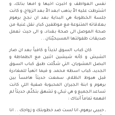
نفس العواطف و اخبرت اخيها و امها بذلك، و
اشترطت عليه الاّ يذهب ابعد الاّ بعد الزواج، و كانت
جلسة الخطوبة هي البداية بعد ان نجح برهوم
بعلاقاته المتنوعة مع موظفين كبار، نقل غنية من
صحة الموصل الى صحة بغداد، و الى حيث تعمل
صديقات طفولتها المسيحيّتان . .
كان كباب السوق لذيذاً و كافياً بعد ان صار
الشيش و كأنه شيشين اثنين مع الطماطة و
البصل المشويان، التي شكّلت طبق كباب السوق
الجديد، كباب اسطه محمد. و فيما اتهيأ للمغادرة
قبل هبوط الظلام، سمعت حديثاً هامساً بين
برهوم و ابنة الجيران المحبوبة صفية اللي كانت
تساعد الجميع و هي تبكي و تشهق بتكتّم، حديثاً لم
افهمه تماماً آنذاك :
ـ حبيبي برهوم، انا لست ضد خطوبتك و زواجك . . انا