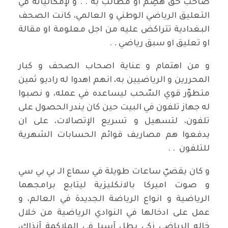
صاحب حق هُضِم او مُطالب به . . و لإمكانياته في
التعليق الرياضي الوطني و العالمي، كانت الصحف
البغدادية تتراكض عليه من اجل معلومة او مقالة
او تعليق او سبق رياضي . .
و من اهتمام و عناية اصحاب الصحف و كبار
المحررين و الرياضيين به، انهم اهدوا له راديو ثمين
متطوّر قوي السّحب ليساعده في عمله، و نصبوا
له جهاز تلفون في البيت حين كان يندر الحصول على
تلفون، لتسهيل و تسريع الإتصالات، على ان
يدفعوا هم مصاريف قوائم الحسابات الشهرية
للتلفون . .
و كان يقضيّ ساعات طويلة في سماع الـ بي بي سي
و صوت اميركا بالانكليزية ليتابع برامجهما
الرياضية و انواع الرياضة الجديدة في العالم، و
عمل على ادخالها في النوادي الرياضية من خلال
خاله الرياضي زكي بطل آسيا في الملاكمة آنذاك،