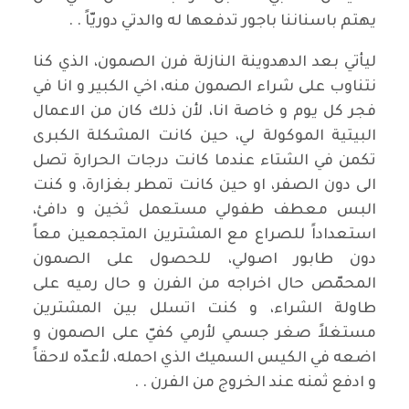
يهتم باسناننا باجور تدفعها له والدتي دوريّاً . .
ليأتي بعد الدهدوينة النازلة فرن الصمون، الذي كنا
نتناوب على شراء الصمون منه، اخي الكبير و انا في
فجر كل يوم و خاصة انا، لأن ذلك كان من الاعمال
البيتية الموكولة لي، حين كانت المشكلة الكبرى
تكمن في الشتاء عندما كانت درجات الحرارة تصل
الى دون الصفر، او حين كانت تمطر بغزارة، و كنت
البس معطف طفولي مستعمل ثخين و دافئ،
استعداداً للصراع مع المشترين المتجمعين معاً
دون طابور اصولي، للحصول على الصمون
المحمّص حال اخراجه من الفرن و حال رميه على
طاولة الشراء، و كنت اتسلل بين المشترين
مستغلاً صغر جسمي لأرمي كفيّ على الصمون و
اضعه في الكيس السميك الذي احمله، لأعدّه لاحقاً
و ادفع ثمنه عند الخروج من الفرن . .