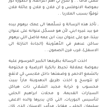
تتمنى ماما . . و شرح لي اهم اعراضه، و خطورة دور
بعوضة الانوفلس و ان فلان و فلان و عائلة فلان
توفوّا بسبب الملاريا . .
ـ تأخذ هذه الرسالة و تسلّمها الى عمك برهوم بيده
مو بيد غيره ابني، لأن هو مسجّل عنوانه على عنوان
بيتنا، مو على عنوان بيت ابن عمه فاضل اللي برهوم
ساكن عدهم في الدّهدْوينة (الجادة النازلة الى
الاسفل)، قرب فرن الصمون . .
اخذت الرسالة بظرفها الكبير المرسوم عليه
بعوضة عملاقة تحيط بالكرة الارضية و مختومة
بالشمع الاحمر، و وضعتها داخل ملابسي كي لاتقع
او تتوسخ و اخذت طريق الدهدوينة ماراً ببيت
محسوب و خرابة مجيد الشلاتي ذات هياكل
السيارات القديمة، و محلات ابراهيم الحلبي
لتأسيس البوريات، التي كان يديرها والده الاعمى
سليمان الحلبي، مقابل مركّب الاسنان الذي كان