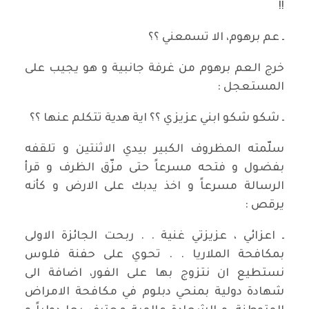
!!
ـ عم برهوم، الا تسمعني ؟؟
خرج العم برهوم من غرفة جانبية و هو يجيب على
المستعجل :
ـ شكو شكو ابني عزيزي ؟؟ اية هدية تتكلم عنها ؟؟
سلّمته المظروف الكبير بيدي الاثنتين و تلقفه
بفضول و فتحه مسرعاً حتى مزّق الظرف و قرأ
الرسالة مسرعاً و اخذ يدبك على الارض و كأنه
يرقص :
ـ اعزائي ، عزيزتي غنية . . ربحت الجائزة الاولى
بمكافحة الملاريا . . تحوي على حفنة فلوس
نستطيع ان نتزوج بها على الفور، اضافة الى
شهادة دولية بمنحي دبلوم في مكافحة الامراض