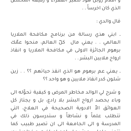
و افلام روبن هود نصير الفقراء و رفيقه المخلص
الذي كان اخرساً . .
قال والدي :
ـ ابني هذي رسالة من برنامج مكافحة الملاريا
العالمي . . يعني مال كلّ العالم، منحوا عمّك
برهوم الجائزة الاولى في مكافحة الملاريا و انقاذ
ارواح ملايين البشر . .
ـ يعني عم برهوم هو الذي انقذ حياتهم ؟؟ . . زين
شلون كدر انقاذ ملايين و هو واحد ؟؟
و شرح لي الوالد مخاطر المرض و كيفية تحوّله الى
وباء يحصد ارواح البشر بلا رادع، بل و يجتاز كل
العوائق الاّ الادوية الصحيحة في العلاج، التي
تتطلب علماً و نشاطاً و ستدرسون ذلك في
المدرسة و الى الجامعة الى ان تصير طبيب كما