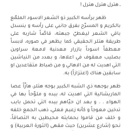
ـ هترل هترل هترل !
ظهر برأسه الكبير ذو الشعر الاسود الملمّع
بالكريم و المسرّح بفرق جانبي على رأسه و ينسدل
باقي الشعر ليغطيّ جبهته، قاصّاً شاربه على
طريقة هتلر الحقيقي كما يظهر في صوره، لابساً
معطفاً اسوداً بازرار معدنية لامعة سراوين
بصليب معقوف في اعلاها، و بعدد من النياشين
التي اهديت له من الاهالي و من ضباط متقاعدين او
سابقين هناك (اعتزازاً) به.
ظهر بوجهه ذي الشبه الكبير بوجه هتلر، هازّاً عصا
الماريشالية التي اهديت له، بيده و ملوّحاً بها في
الهواء . . و بعد ان حيّاهم بيده التي تحمل بايب
تدخين معوجاً و كأنه زعيم فعلي، ذهب الجمع خلفه
و خلف من قاموا بحمايته محيطين به التصاقاً،
نحو (شارع عشرين) حيث مقهى (الثورة العربية) و