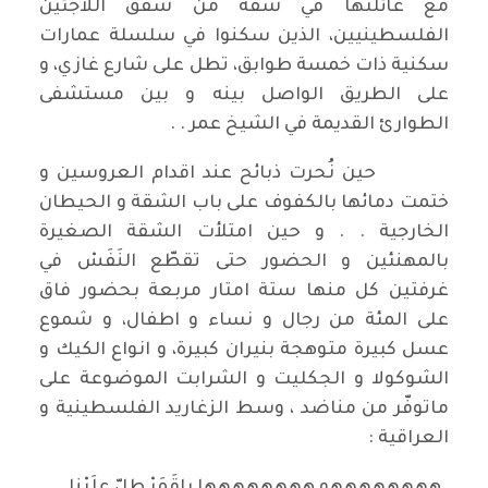
مع عائلتها في شقة من شقق اللاجئين
الفلسطينيين، الذين سكنوا في سلسلة عمارات
سكنية ذات خمسة طوابق، تطل على شارع غازي، و
على الطريق الواصل بينه و بين مستشفى
الطوارئ القديمة في الشيخ عمر . .
حين نُحرت ذبائح عند اقدام العروسين و
ختمت دمائها بالكفوف على باب الشقة و الحيطان
الخارجية . . و حين امتلأت الشقة الصغيرة
بالمهنئين و الحضور حتى تقطّع النَفَسْ في
غرفتين كل منها ستة امتار مربعة بحضور فاق
على المئة من رجال و نساء و اطفال، و شموع
عسل كبيرة متوهجة بنيران كبيرة، و انواع الكيك و
الشوكولا و الجكليت و الشرابت الموضوعة على
ماتوفّر من مناضد ، وسط الزغاريد الفلسطينية و
العراقية :