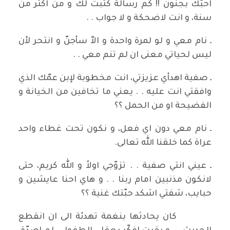
احبّك بجنون !! كم رسالة كتبت لك و من اكثر من
سنة، و انت لاضحكة و لا جواب . .
ـ نام معي و لو لمرة واحدة و الاّ سأجنّ و انتحر لأن
ليس لحياتي معنى ان لم تنم معي . .
ـ صفية اهدأي عزيزتي، انت مخطوبة لإبن عمّك الذي
وافقتي انت عليه . . يعني ما تخافين من الخيانة و
الفضيحة او من الحمل ؟؟
ـ نام معي دون اي فعل، و نكون تحت غطاء واحد
عراة كما خلقنا الله تعالى.
ـ عيني انتي صفية . . تزوّجي اولاً و الله كريم، حتى
لانكون مذنبين امام ربنا . . و هاي احنا عايشين و
حبايب، شفتي اشكد حبّتك غنية ؟؟
كان يحادثها بنغمة تهدئة الى ان انقطع