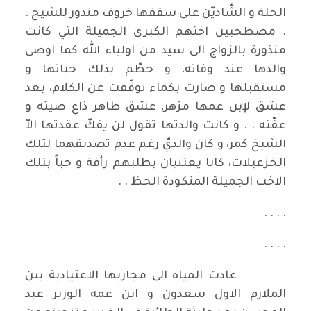
الحلة و الشّاديّن على سقفها خروف منذور للشيخ .
. مصطحبين اختهم الكبرى الجميلة التي كانت
منذورة بالزواج الى سيد من اولياء الله كما اوصى
والدها عند وفاته، و حطّم بذلك حياتها و
مستقبلها و صارت بكماء توقّفت عن الكلام، بعد
عشق لإبن عمها مزهر، عشق طاهر ذاع صيته و
عفّته . . و كانت والدتها تقول لن يفكّ عقدتها الاّ
الشيخ كمر، و كان والديّ رغم عدم تصديقهما لتلك
الخزعبلات، كانا يعتنيان بطلبهم رأفة و حباً بتلك
الاخت الجميلة المنكودة الحظ . .
. . . .
. . . .
عادت المياه الى مجاريها الاعتيادية بين
الملازم الاول سعدون و ابن عمه الوزير عبد