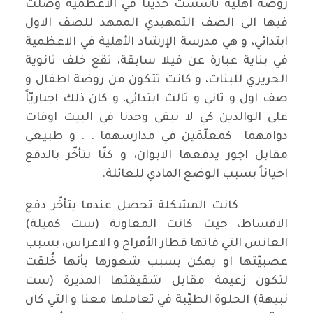
روضة اهلية تأسست حديثاً في الاعظمية وصلتُ
فيها الى الصف التمهيدي الممهد للصف الاول
ابتدائي، و هي مدرسة الإرشاد الأهلية في الاعظمية
في بناية عبارة عن فيلا سابقة، تقع خلف ثانوية
الحريري للبنات، و كانت تتكون من روضة اطفال و
صف اول و ثاني و ثالث ابتدائي، و كان ذلك اجباريّاً
على الوالدين كي لا نبقى وحدنا في البيت اوقات
دوامهما كمعلّمَين في مدارسهما . . و طبيعي
مقابل اجور يدفعها الابوان، و كنّا نتأخّر بالدفع
احياناً بسبب الوضع المادي للعائلة.
كانت المشكلة تحصل عندما يتأخّر دفع
الاقساط، حيث كانت المعاونة (ست كميلة)
العانس التي فاتها قطار الأفراح و الاعراس، بسبب
عصبيّتها او يمكن بسبب شعورها بأنها خُلقت
لتكون زعيمة مقابل شقيقتها المديرة (ست
نبيهة) الحلوة الطيّبة في تعاملها معنا و التي كان