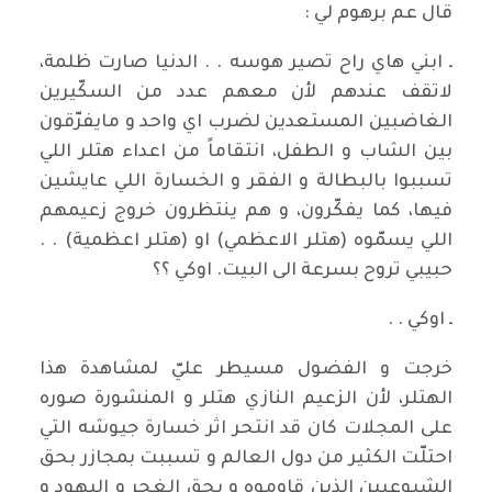
قال عم برهوم لي :
ـ ابني هاي راح تصير هوسه . . الدنيا صارت ظلمة،
لاتقف عندهم لأن معهم عدد من السكّيرين
الغاضبين المستعدين لضرب اي واحد و مايفرّقون
بين الشاب و الطفل، انتقاماً من اعداء هتلر اللي
تسببوا بالبطالة و الفقر و الخسارة اللي عايشين
فيها، كما يفكّرون، و هم ينتظرون خروج زعيمهم
اللي يسمّوه (هتلر الاعظمي) او (هتلر اعظمية) . .
حبيبي تروح بسرعة الى البيت. اوكي ؟؟
ـ اوكي . .
خرجت و الفضول مسيطر عليّ لمشاهدة هذا
الهتلر، لأن الزعيم النازي هتلر و المنشورة صوره
على المجلات كان قد انتحر اثر خسارة جيوشه التي
احتلّت الكثير من دول العالم و تسببت بمجازر بحق
الشيوعيين الذين قاوموه و بحق الغجر و اليهود و