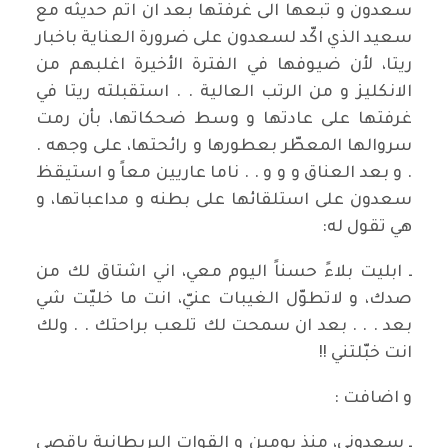
سعدون و تبعها الى غرفتها بعد ان اتم حديثه مع
سعيد الذي اكّد لسعدون على ضرورة العناية باخبار
ريتا، لأن ضيوفها في الفترة الأخيرة اغلبهم من
الانكليز و من الرتب العالية . . استقبلته ريتا في
غرفتها على عادتها و وسط ضحكاتها، بأن رمت
سروالها المعطّر بعطورها و رائحتها، على وجهه .
. و بعد العناق و و و . . ناما عاريين معاً و استيقظ
سعدون على استلقائها على بطنه و مداعباتها، و
هي تقول له:
ـ ابليت بلاءً حسناً اليوم معي، اني اشتاق لك من
صدك، و لاتطوّل الغيبات عنيّ، انت ما خليّت شي
بعد . . . بعد ان سمحت لك تلعب براحتك . . ولك
انت خبّلتني !!
و اضافت :
ـ سعدوني، منذ يومين و القوات البريطانية باقصى