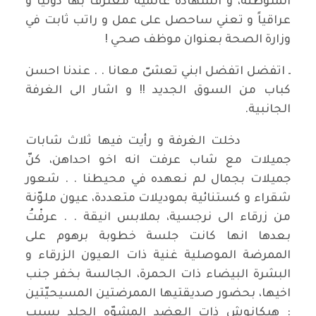
المتوطنة، و الشهادة عالمية معترف بها دولياً و
عراقياً و تعني ساحصل على عمل و راتب ثابت في
وزارة الصحة بعنوان موظف صحي !
ـ اتفضل اتفضل ابني تعشىّ معانا . . عندنا احسن
كباب من السوق الجديد !! و اشار الى الغرفة
الجانبية.
دخلت الغرفة و رأيت فيها ثلاث شابات
جميلات مع شاب عرفت انه اخو احداهن، كنّ
جميلات بجمال لم نعهده في محيطنا . . شعور
شقراء و كستنائية بموديلات متعددة، عيون ملوّنة
من زرقاء الى نرجسية، بملابس انيقة . . عرفْتُ
بعدها انها كانت جلسة خطوبة برهوم على
الممرضة الموصلية غنية ذات العيون الزرقاء و
البشرة البيضاء ذات الحمرة، الجالسة بخفر جنب
اخيها، بحضور صديقتيها الممرضتين المسيحيّتين
: هيكانوش ذات العضد المشوّه الجلد بسبب