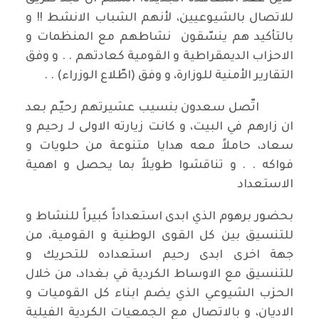
للاتصال بالشيوعيين، لأنهم الشباب الانشط !! و
بالتأكيد هم ينسّقون نشاطهم مع المنظمات و
الاحزاب الديمقراطية و القومية كعادتهم . . و وفق
التقارير الأمنية للوزارة، و وفق (اطّلاع الوزراء) . .
اتّصل سعدون بنسيب عشيرتهم رحيّم بعد
ان زارهم في البيت، و كانت زيارته الاولى لـ رحيم و
سعاد، حاملاً معه هدايا متنوعة من حلويات و
فواكه . . و تناقشوا طويلاً بما يحصل و اهمية
الاستعداد
بحضور برهوم الذي ابدى استعداداً كبيراً للنشاط و
للتنسيق بين كل القوى الوطنية و القومية، من
جهة اخرى ابدى رحيم استعداده للتحريك و
للتنسيق مع الاوساط الكردية في بغداد، من خلال
الحزب الشيوعي الذي يضم ابناء كل القوميات و
الاديان، و بالاتصال مع الجمعيات الكردية الفيلية