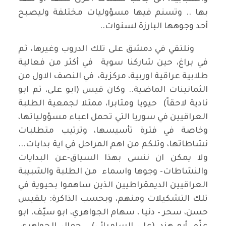
بها .. وتسنم فيها مسؤوليات مختلفة وليصبح
أحد وجوهها البارزة لسنوات..
ونلتقي في دمشق على تلك الدروب وغيرها، ثم
في براغ، حين شاركنا سوية في أكثر من فعالية
طلابية عراقية اوربية، مركزية، في النصف الاول من
الثمانينات الماضية.. وكان قيس (ابو على، ثم ابو
نادية لاحقاً) حيويا ومثابرا، ممثلا لجمعية الطلبة
العراقيين في سوريا التي تحمل اعباء مسؤولياتها،
وخاصة في فترة تأسيسها، وترتيب متطلبات
نشاطاتها، وتلكم من اهم المراحل في اية بدايات...
ولا يمكن ان ننسى بهذا السياق-عن البدايات
والنشاطات- وجوها واسماء من الطلبة والشبيبة
العراقيين الديمقراطيين الذين ساهموا بحيوية في
تلك التشكيلات ومنهم، وبحسب الذاكرة: بلقيس
حسن، سحر – دنيا ، سهام الجواهري، ابو سيّف، ابو