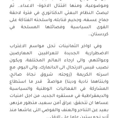
وموضوعية، ومنها اقتتال الاخوة- الاعداء.. ثم
ليصبّ النظام البعثي الدكتاتوري في فترة لاحقة
جماح عسفه، وجحيم قنابله، واسلحته الفتاكة على
القوى السياسية وفصائلها المسلحة في
كردستان..
وفي اواخر الثمانينات تحل مواسم الاغتراب
الاضطرارية الجديدة للعراقيين المعارضين
وعوائلهم، والى ارجاء العالم المختلفة، ويكون
نصيب قيس الارتحال الى الدانمارك، والى اليوم، مع
اسرته الكريمة (زوجته: شروق نجاة صالح،
وابنتاهما نادية ودينا) مواصلاً قدر ما استطاع
المشاركة في الفعاليات الوطنية والسياسية
والديمقراطية في مستقره الجديد، من اجل امنيات
عساها ان تتحقق: عراق آمن سعيد، متطور مزدهر،
بعيد عن التناحر والعنف والفوضي التى عاشها منذ
أزيد نحو ستين عاما على الاقل ..