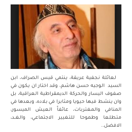
لعائلة نجفية عريقة، ينتمي قيس الصراف، ابن
السيد الوجيه حسن هاشم، وقد اختار ان يكون في
صفوف اليسار والحركة الديمقراطية العراقية، بل
وان ينشط فيها حيويا ومثابرا في بلاده، وبعدها في
المنافي والمغتربات، عائفاً العيش الميسور،
متطلعا وطموحا للتغيير الاجتماعي، والغـد،
الافضل..