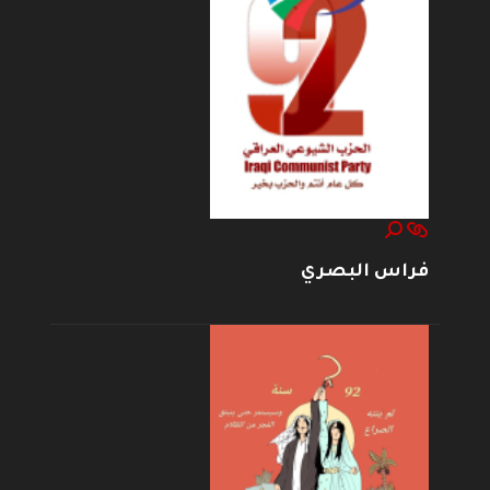
فراس البصري