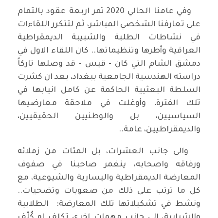
وفي عامنا الحالي 2020 تمر اربعة عقود بالتمام
على تعارفنا الشخصي المباشر، ثم لتتكرر اللقاءات
في نشاطات الطلبة والشبيبة الديمقراطية
العراقية وأطرها وتنظيماتها.. كان اللقاء الاول في
دمشق الشام التي كان - قيس - قد وصلها تاركاً
دراسته الهندسية الجامعية ببغداد، بعد ان كشرت
السلطة البعثيية الحاكمة عن كامل انيابها في
تلك الفترة، وأوغلت في ملاحقة معارضيها
السياسيين، بل والوطنيين الحقيقيين،
والديمقراطيين، عامة..
والى جانب العشرات، بل المئات من زملائه
ورفاقه واصحابه، ينغمر صاحبنا في صفوف
المعارضة الديمقراطية واليسارية والشيوعية، مع
كل ما ترتب على ذلك من صعوبات وتضحيات..
ونشط في تشكيلاتها تلك المعارضة: الطلابية
والشبابية، الى جانب مهمات اخرى تكلف او كُلّف