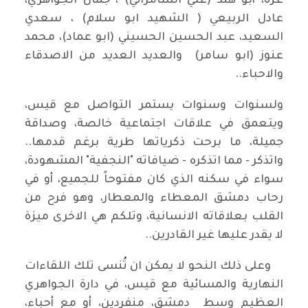
عزّه، أبو هند (علي السامرائي) ، جمال الجواهري،
عادل الربيعي ( الشهيد ابو سلام) ، سعدي
السعيد، عبد الحسين الحسيني (ابو عماد)، محمد
عنوز (ابو سامر) والعديد العديد من الاصدقاء
والاحباء..
ولسنوات وسنوات يستمر التواصل مع قيس،
ويتعمق في علاقات اجتماعية خالصة، وصداقة
جميلة، ما برحت ذكرياتها طرية برغم قدمها..
واتذكر - مما اتذكره - ضيافاته "النجفية" المشهودة،
سواء في سكنه الذي كان مفتوحاً للجميع، أو في
رحاب دمشق المعطاء والمعطار، وهو فرح من
القلب بعلاقاته الانسانية، وتلكم هي الاخرى ميزة
لا يقدر عليها غير القادرين..
وعلى ذلك النحو لا يمكن ان تُنسى تلك اللقاءات
النهارية والمسائية مع قيس، في دارة الجواهري
العظيم وسط دمشق، منفردين، أو مع أحباء،