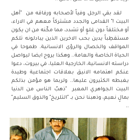
لقد بقي الرجل وفياً لأصحابه ورفاقه من "آهل
البيت !" القدامى والجدد مشتركاً معهم في الاراء،
أو مختلفاً دون غلوٍ أو تشدد، مما مكّنه من ان يكون
مستقطِباً يدين بحب الاخرين الذين يبادلونه تلكم
المواقف والخصال والرؤى الانسانية. طموحا في
الحياة الخاصة والعامة.. وهكذا يروح ايضا ليواصل
دراسته الانسانية، الخارجية العليا، في بيروت، دعوا
عنكم اهتمامه الانيق بعلاقات اجتماعية وطيدة
يغبطه الكثيرون عليها.. ولربما هو مؤمن بذلكم
البيت الجواهري المعبر "ذهبُ الناس من الدنيا
بمالٍ نعيم، وذهبنا نحن بـ "التلريخ" والذوق السليم"
..