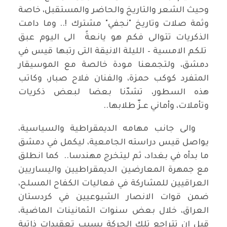
وحيث الشعر والتاريخ والحاضر والمستقبل، خاصة
وثمة صلات وتاريخ "نجفي" مشترك !.. وما دامت
الذكريات تتوالى فكم هو يانعةً الى اليوم عبق
تلكم الامسية – الليلة الانيقة التى رتبها قيس في
دمشق، ولتجمعنا مودة خالصة مع الموسيقار
المتفرد كوكب حمزة، والفنان فلاح صبار، وكاتب
هذه السطور، تشدّنا بعضا لبعض ذكريات
وتأملات، وأماني عـزّ طلابها..
والى جانب مهامه الديمقراطية والسياسية،
يواصل قيس دراسته الجامعية، ليكمل في دمشق
ما بدأه في بغداد، ثم ليتخرج مهندسا.. كما انطلق
مع جمهرة المعارضين الديمقراطيين واليساريين
العراقيين للمشاركة في فعاليات الكفاح المسلح،
ضمن قوات الانصار الشيوعيين في كردستان
العراق، خلال بعض سنوات الثمانينات الماضية،
قبل ان تتراجع تلك الحركة بسبب تعقيدات ذاتية