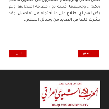
كمال شاكر، والرابعة والعشرون عن حسون قاسم
زنكنة... وجميعها كُتبت دون معرفة اصحابها، ولم
يكن لهم اي اطلاع على ما أحتوته من تفاصيل، وقد
نشرت كلها في العديد من وسائل الاعلام..
المقال السابق: د. علي مهدي في خيمة ثوار التحرير.. حول رسالتَيْ رئيسَيْ 
المقال التالي: ان
السابق
التالي