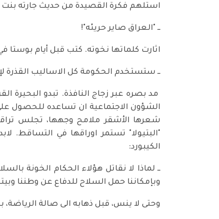
استلهم فكرة القصيدة من حديث جارته بنت ال
ــ "العراق صاير حريئه"!
اثارت كلماتها نخوته. كتب قبل أيام بوستا ف
ــ ستستخدم الحكومة كل الاساليب القذرة لإ
مد بصره عبر زجاج النافذة. تبدو البحيرة ا
الشؤون الاجتماعية ان تساعده للحصول على 
شعرها الأشقر ملامح وجهها، تجلس تراقب
"البتيولا" تستمر اوراقها في التساقط. ل
الكيبورد:
ــ لماذا لا نقاتل هؤلاء الحكام الخونة بالس
وبإمكاننا حمل السلاح للدفاع عن وطننا وبيتنا
وحتى لا ينس، قبل ذهابه الى صالة الرياضة، 