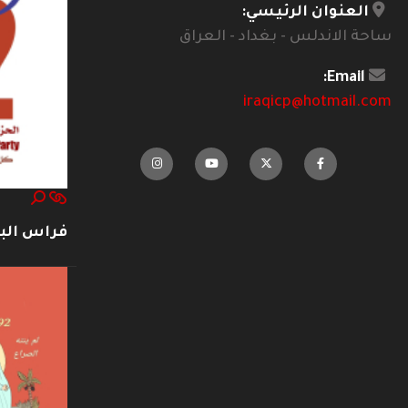
العنوان الرئيسي:
ساحة الاندلس - بغداد - العراق
Email:
iraqicp@hotmail.com
فراس ال