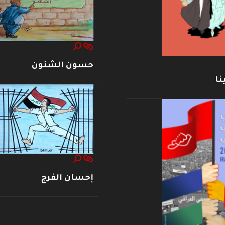
حسون الشنون
نا
إحسان الفرج