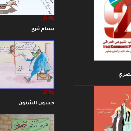
بسام فرج
بصري
حسون الشنون