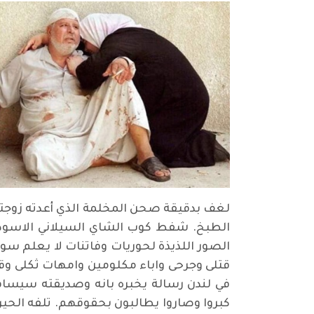
لغف بدقيقة صحن المخلمة الذي أعدته زوجته 
الطبخ. شفط كوب الشاي السيلاني الاسود
الصور اللذيذة لحوريات وفاتنات لا يعلم سوى
قتلى وجرحى واباء مكلومين وامهات ثكلى وق
في لندن رسالة يخبره بانه وصديقته سيسافر
كبروا وصاروا يطالبون بحقوقهم. تلفه الحير