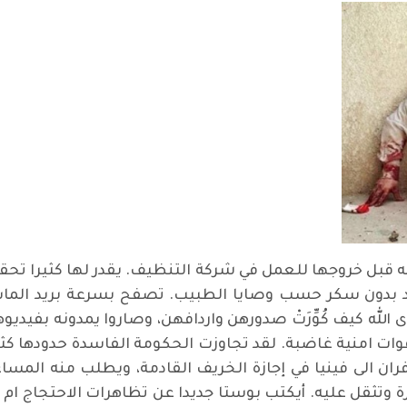
قبل خروجها للعمل في شركة التنظيف. يقدر لها كثيرا تحقي
 بدون سكر حسب وصايا الطبيب. تصفح بسرعة بريد الماسن
 الله كيف كُوِّرَتْ صدورهن واردافهن، وصاروا يمدونه بفيدي
وات امنية غاضبة. لقد تجاوزت الحكومة الفاسدة حدودها كث
ان الى فينيا في إجازة الخريف القادمة، ويطلب منه المساع
ة وتثقل عليه. أيكتب بوستا جديدا عن تظاهرات الاحتجاج ام 