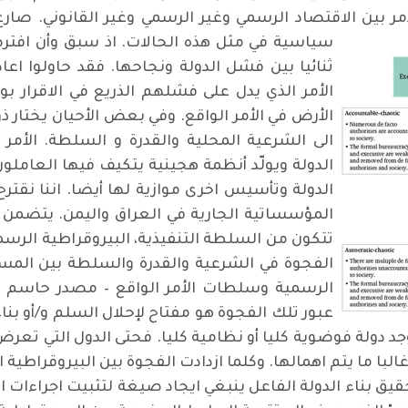
ر بين الاقتصاد الرسمي وغير الرسمي وغير القانوني. صارع
سياسية في مثل هذه الحالات. اذ سبق وأن افت
ثنائيا بين فشل الدولة ونجاحها. فقد حاولوا اعا
الأمر الذي يدل على فشلهم الذريع في الاقرار 
الأرض في الأمر الواقع. وفي بعض الأحيان يختار ذ
الى الشرعية المحلية والقدرة و السلطة. الأمر
الدولة ويولّد أنظمة هجينية يتكيف فيها العامل
الدولة وتأسيس اخرى موازية لها أيضا. اننا نقتر
المؤسساتية الجارية في العراق واليمن. يتضمن ذ
تتكون من السلطة التنفيذية، البيروقراطية الرسم
الفجوة في الشرعية والقدرة والسلطة بين المست
الرسمية وسلطات الأمر الواقع – مصدر حاسم لع
عبور تلك الفجوة هو مفتاح لإحلال السلم و/أو بنا
د دولة فوضوية كليا أو نظامية كليا. فحتى الدول التي تعر
البا ما يتم اهمالها. وكلما ازدادت الفجوة بين البيروقراطي
ق بناء الدولة الفاعل ينبغي ايجاد صيغة لتثبيت اجراءا