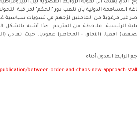
 الذي يهدف الى تقوية الروابط العضوية بين البيروقراطية
 المساهمة الدولية بأن تلعب دور "الحَكَم" لمراقبة التحولا
صلية الرئيسية. ملاحظة من المترجم: هذا أشبه بالشكل الب
لضعف) افقيا، (الآفاق - المخاطر) عموديا. حيث تعادل (ال
ع الرابط المدون أدناه
ublication/between-order-and-chaos-new-approach-stall