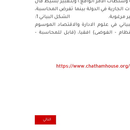
 وسلطات الأمر الواقع.أ وبتعبير بسيط فان
ت الجارية في الدولة بينما تفرض المحاسبة،
وبعكس ممارسة اختيار "الغالبين" ودمج عناصر غير مرغوبة من العاملين لزجهم في تسويات سياسية غير مرغوبة. الشكل البياني 1:
ياني في علوم الادارة والاقتصاد الموسوم
نظام - الفوضى) افقيا، (قابل للمحاسبة -
https://www.chathamhouse.org/p
المقال التالي: ابناء الجالية الع
التالي