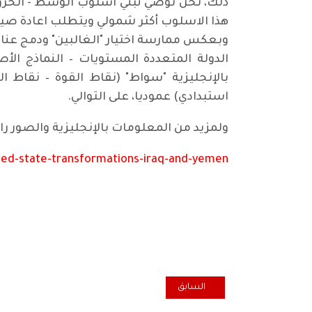
ذلك، نحن نوصي تبني اسلوب"الوسط - الخروج"
هذا الاسلوب أكثر شمولي ويتطلب اعادة صياغة
الدولة المتعددة المستويات – النماذج الأ
بالإنجليزية "سواط" (نقاط القوة – نقاط ا
استبدادي) عموديا، على التوالي.
ولمزيد من المعلومات بالإنجليزية والصور راج
ed-state-transformations-iraq-and-yemen
المقال السابق: امنيات بالشفاء للرفيقة خانم زهدي
السابق