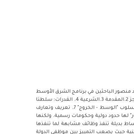
د منصور الباحثين في برنامج الشرق الأوسط
وشمال أفريقيا، أي الوطن العربي. يتضمن التقرير الصادر بتاريخ أيلول العام 2019 الفصول التالية: 1.الموجز 2.المقدمة 3.الشرعية 4. القدرات: سلطتا
البيروقراطية والأمر الواقع 5.السلطة عندما تلتقي الشرعية مع القدرات 6. الاستنتاج: صوب ممارسة اسلوب "الوسط - الخروج" 7. تعريف وتعارف
ديجور" لها حدود دولية وحكومات رسمية. ولكنها
وساط بديلة تنفذ وظائف مشابهة لما تنفذها
ية حيث يصعب التمييز بين موظفي الدولة