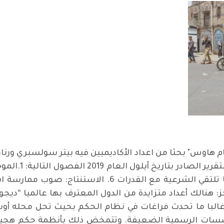
م هاوس" بحثا من اعداد الأكاديميين فيه بيتر سولسبري ورنا
لنص الموجز: هنالك أعداد متزايدة من الدول المعترف بها عالميا “
". وغالبا ما تحدث فراغات في نظام الحكم بحيث تحل محله أ
لمؤسسات الرسمية الضعيفة. وتتمخض ذلك بأنظمة حكم هجين