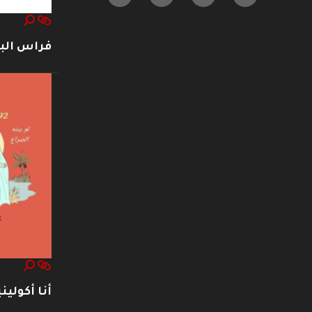
فراس ال
أنا أكوليني