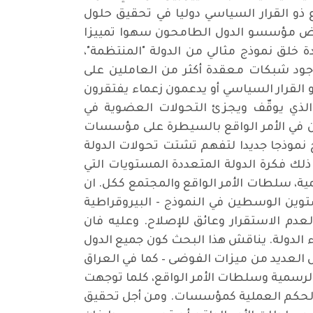
ذو القرار السياسي دوليا في تحقيق حلول
رض مؤسسو الدول الطامحون سهوا تمييزا
دة خلق نموذج مثالي من الدولة "المنتظمة"،
بوجود شبكات معقدة أكثر من العاملين على
و القرار السياسي أو يدعمون زعماء يفتقرون
 الذي يوقّف ويجزئ التحولات العضوية في
ون في الأمر الواقع بالسيطرة على مؤسسات
ح نموذجا جديدا لتفهم تشتت تحولات الدولة
لك فكرة الدولة المتعددة المستويات التي
ية، سلطات الأمر الواقع والمجتمع ككل. ان
وين الوسطين في النموذج - البيروقراطية
دم الاستقرار وعائق للإصلاح. وعليه فان
ء الدولة. يناقش هذا البحث كون جميع الدول
ض العديد من ميزات الفوضى – كما في العراق
ة الرسمية وسلطات الأمر الواقع، كلما توجهت
ت الحكم العملية كمؤسسات. ومن أجل تحقيق