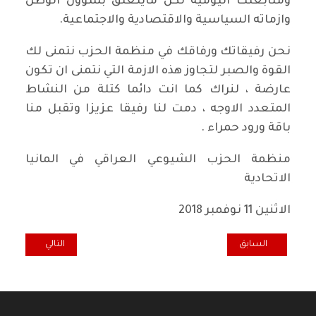
ومتابعتك اليومية لكل مايتعلق بشؤون الوطن
وازماته السياسية والاقتصادية والاجتماعية.
نحن رفيقاتك ورفاقك في منظمة الحزب نتمنى لك
القوة والصبر لتجاوز هذه الازمة التي نتمنى ان تكون
عارضة ، لنراك كما انت دائما كتلة من النشاط
المتعدد الاوجه ، دمت لنا رفيقا عزيزا وتقبل منا
باقة ورود حمراء .
منظمة الحزب الشيوعي العراقي في المانيا
الاتحادية
الاثنين 11 نوفمبر 2018
المقال السابق: احتضنته حدائق "الزوراء" مهرجان منوع لتلاميذ مدارس بغد
المقال التالي: أ
السابق
التالي