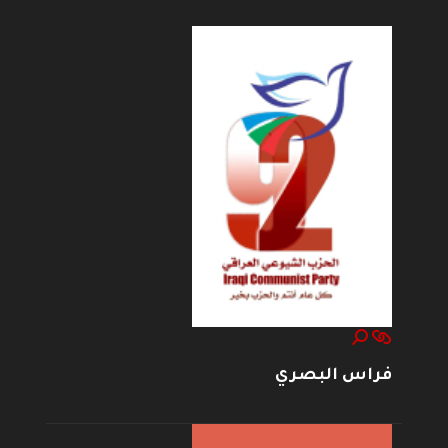
فراس البصري