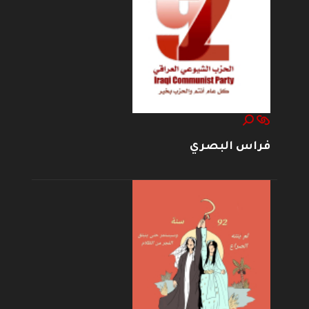
فراس البصري