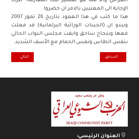
العراقي والا فما هو تفسير تلك المفارقة؟ نترك
الإجابة الى المعنيين بالامر ان حضروا
.
هذا ما كتب في هذا العمود بتاريخ 26 تموز 2007
ويبدو ان (الجينات الوراثية البرلمانية) قد فعلت
فعها وبنجاح ساحق وابقت مجلس النواب الحالي
بنفس الطاس ونفس الحمام مع الأسف الشديد
.
المقال السابق: حكايات ابي زاهد.. براس المكرود
المقال التالي: اض
السابق
التالي
العنوان الرئيسي: