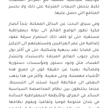
مواجهة سياسية سلمية مع المراكز المتنفذة،
لكيلا يتحمل التبعات المترتبة على ذلك ولا يخسر
المنافع التي حصل عليها.
وفي سياق البحث عن البدائل الممكنة، يلجأ أنصار
فكرة تطور الوضع القائم الى دولة ديمقراطية
مستقرة، حتى لو كلف ذلك استمرار سرقة عقود
إضافية من عمر العراقيين ومستقبلهم الى التركيز
على قضايا تعد بديهية وشكلية، حتى في أكثر دول
بلدان جنوب العالم المبتلاة بالاستبداد وانتشار
الفساد، مثل وجود دستور، ومؤسسات دستورية
وقضائية، بعيدا عن حقيقة كون ان جميع هذه
الأشياء مهمشة، وحتى مغيبة. وأكثر من هذا يذهب
البعض الى مغالطة كبيرة تستند الى التبسيط،
عندما يخلطون بين نظام المحاصصة السياسية
السائد في العراق، والأنظمة الديمقراطية السائدة
في بلدان متنوعة قوميا وثقافيا، ويقوم نظامها