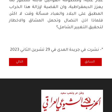
غبار عليه، ومنظومة القوانين قابلة للتطور بما
يعزز الديمقراطية، وان القضية لإزالة هذا الخراب
المطبق على البلاد والعباد مسألة وقت لا اكثر،
فلماذا اذن النضال وتحمل المشاق والاخطار
لتحقيق التغيير الشامل؟
*- نشرت في جريدة المدى في 29 تشرين الثاني 2023
المقال السابق: مجالس المحافظات والبنية الرقمية
المقال التالي: صع
السابق
التالي