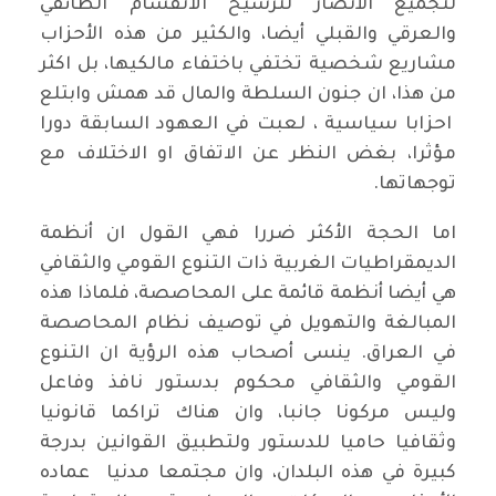
لتجميع الأنصار لترسيخ الانقسام الطائفي
والعرقي والقبلي أيضا، والكثير من هذه الأحزاب
مشاريع شخصية تختفي باختفاء مالكيها، بل اكثر
من هذا، ان جنون السلطة والمال قد همش وابتلع
احزابا سياسية ، لعبت في العهود السابقة دورا
مؤثرا، بغض النظر عن الاتفاق او الاختلاف مع
توجهاتها.
اما الحجة الأكثر ضررا فهي القول ان أنظمة
الديمقراطيات الغربية ذات التنوع القومي والثقافي
هي أيضا أنظمة قائمة على المحاصصة، فلماذا هذه
المبالغة والتهويل في توصيف نظام المحاصصة
في العراق. ينسى أصحاب هذه الرؤية ان التنوع
القومي والثقافي محكوم بدستور نافذ وفاعل
وليس مركونا جانبا، وان هناك تراكما قانونيا
وثقافيا حاميا للدستور ولتطبيق القوانين بدرجة
كبيرة في هذه البلدان، وان مجتمعا مدنيا عماده