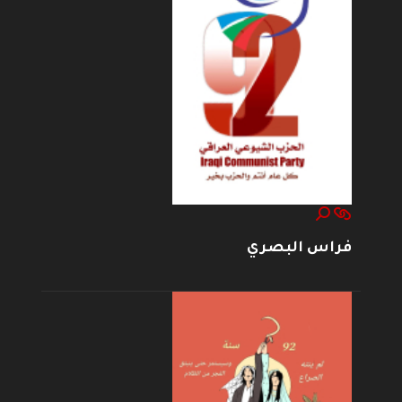
فراس البصري