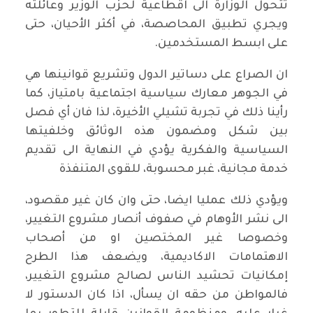
تتحول الوزارة الى اقطاعية لحزب الوزير وعائلته
ويجري تطبيق المحاصصة، في أكثر الأحيان، حتى
على ابسط المستخدمين.
ان الصراع على دساتير الدول وتشريع قوانينها هي
في الجوهر معارك سياسية اجتماعية بامتياز، كما
رأينا ذلك في تجربة تشيلي الأخيرة، لذا فان أي فصل
بين شكل ومضمون هذه الوثائق وخلفيتها
السياسية والفكرية يؤدي في النهاية الى تقديم
خدمة مجانية، غبر محسوبة، للقوى المتنفذة
ويؤدي ذلك عمليا ايضا، حتى وان كان غير مقصود،
الى نشر الأوهام في صفوف أنصار مشروع التغيير،
وخصوصا غير المختصين او من أصحاب
الاهتمامات الاكاديمية، ويضعف هذا الطرح
إمكانيات تحشيد الناس لصالح مشروع التغيير،
فالمواطن من حقه ان يسأل، اذا كان الدستور لا