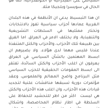
السياسي على الفيدرالية او الكونفدرالية، كما هو
الحال في سويسرا وبلجيكا مثلا.
ان هذا التبسيط يدعي ان الأنظمة في هذه البلدان
الغربية عمادها أحزاب سياسية تفوز بالانتخابات
وتختار ممثليها في السلطات التشريعية
والتنفيذية، ولا يختلف الامر في العراق. اما الفرق
بين طبيعة تلك الأحزاب، والأحزاب والكتل المتنفذة
عندنا فليس مهما لدى هؤلاء. ولا يضيرهم ان
ابسط المهتمين بالشأن السياسي في العراق
يعرفون ان اغلب الأحزاب والكتل السائدة، تفتقر
الى ابسط المقومات الحقيقية للحزب السياسي
مثل البرنامج واضح المعالم والملموس، وعقد
مؤتمرات دورية تسبقها مناقشات علنية لتجديد
قيادات هذه الأحزاب، وان اغلب هذه الأحزاب والكتل
هي ليست اكثر من اطر للتحشيد للحفاظ على
السلطة في اطار نظام المحاصصة، واشكال