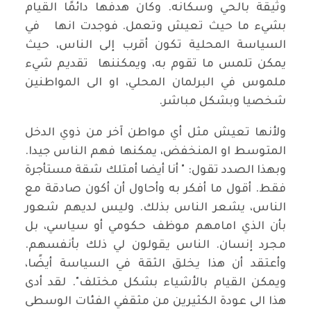
وثيقة بالحي وسكانه. وكان هدفها دائمًا القيام
بشيء ما حيث تعيش وتعمل. فوجدت انها في
السياسة المحلية تكون أقرب إلى الناس، حيث
يمكن تلمس ما تقوم به، ويمكننها تقديم شيء
ملموس في البرلمان المحلي، او الى المواطنين
شخصيا وبشكل مباشر.
ولأنها تعيش مثل أي مواطن آخر من ذوي الدخل
المتوسط او المنخفض، يمكنها فهم الناس جيدا.
وبهذا الصدد تقول: " أنا أيضا أمتلك شقة مستأجرة
فقط. أقول ما أفكر به وأحاول أن أكون صادقة مع
الناس، يشعر الناس بذلك. وليس لديهم شعور
بأن الذي امامهم موظف حكومي أو سياسي، بل
مجرد إنسان. الناس يقولون لي ذلك بأنفسهم.
وأعتقد أن هذا يخلق الثقة في السياسة أيضًا،
ويمكن القيام بالأشياء بشكل مختلف". لقد أدى
هذا الى عودة الكثيرين من مثقفي الفئات الوسطى