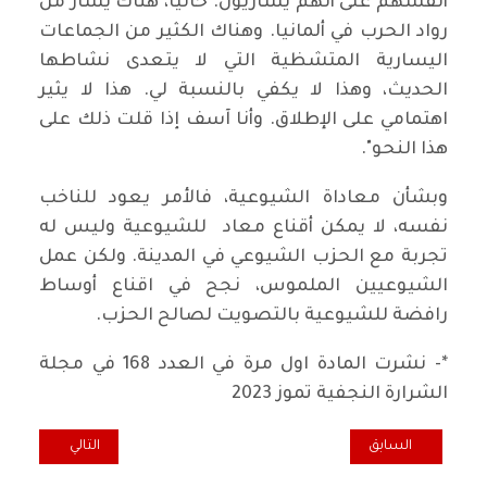
أنفسهم على أنهم يساريون. حاليا، هناك يسار من
رواد الحرب في ألمانيا. وهناك الكثير من الجماعات
اليسارية المتشظية التي لا يتعدى نشاطها
الحديث، وهذا لا يكفي بالنسبة لي. هذا لا يثير
اهتمامي على الإطلاق. وأنا آسف إذا قلت ذلك على
هذا النحو".
وبشأن معاداة الشيوعية، فالأمر يعود للناخب
نفسه، لا يمكن أقناع معاد للشيوعية وليس له
تجربة مع الحزب الشيوعي في المدينة. ولكن عمل
الشيوعيين الملموس، نجح في اقناع أوساط
رافضة للشيوعية بالتصويت لصالح الحزب.
*- نشرت المادة اول مرة في العدد 168 في مجلة
الشرارة النجفية تموز 2023
المقال السابق: الدولار يطوح بالدينار العراقي .. والبنكك المركزي لم يسع ل
المقال التالي: في الذكرى ال 65 لثور
السابق
التالي