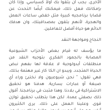
الأخرى. يجب أن يثقوا بك أولاً كسياسي. وإذا كان
بإمكانك فعل ذلك، فيمكنك أيضًا التحدث عن
قضايا برنامجيه كبيرة مثل خفض ساعات العمل
والهجرة، لأنهم يثقون بمصداقيتك، وان هدفك
الدائم هو حياة أفضل للعاملين.
النجاح ومواجهة النقد
ما يؤسف له قيام بعض الأحزاب الشيوعية
المصابة بالجمود الفكري بتوجيه النقد من
منطلقات أيدولوجية لا علاقة لها بفهم نبض
الحياة المتجدد. ويبدو ان الكا كار غير مهتمة بذلك،
فهي تقول: " نحن شيوعيون ولا نختبئ وراء أي
صيغة أو عبارات يسارية. هدفنا هو تحقيق
الاشتراكية في بلادنا. وهذا مثبت في برنامجنا. أقول
ذلك بصفتي عمدة. لكن هذا يتطلب تحقيق توازن
قوى. وعلينا العمل على ذلك. يرى الكثيرون