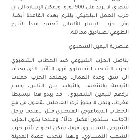
شهري لا يزيد على 900 يورو. ويمكن الإشارة الى ان
حزب العمل البلجيكي يلتزم بهذه القاعدة أيضا.
وفي حزب اليسار الألماني يُعتمد مبدأ التبرع
الطوعي لصناديق مماثلة.
عنصرية اليمين الشعبوي
يناضل الحزب الشيوعي ضد الخطاب الشعبوي
لحزب الشعب النمساوي قوي التأثير، الذي يهدف
الى شق وحدة العمال. ويعتمد الحزب حملات
التوعية والتثقيف والتواجد بين الناس، وعدم
تركهم لليمين الشعبوي. قد يبدو هذا تبسيطا
مفرطا، ولكن لا يجوز ترك العاملين يقعون في فخ
الخطاب الديماغوجي العنصري مثل: „عندما يرحل
الأجانب، ستكون أفضل حالًا". وعندما يكون الحزب
الشيوعي النمساوي قويا، يمكن احتواء تأثير حزب
الشعب النمساوي. ولهذا تتحدث عمدة المدينة