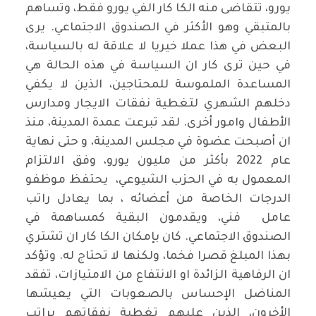
يورو، تتقاضى منه الكا كار الفي يورو فقط، وتساهم
بالمتبقي وهو الأكثر في الصندوق الاجتماعي. يرى
البعض في هذا عملا خيريا لا علاقة له بالسياسة،
في حين ترى كار ان السياسة في هذه الحالة هي
المساعدة الملموسة للمحتاجين، الذين لا يكفي
دخلهم الشهري لتغطية نفقات الايجار ومدارس
الأطفال وامور أخرى. لقد تبرعت عمدة المدينة، منذ
ان أصبحت عضوة في مجلس المدينة، و حتى نهاية
عام 2022 بأكثر من مليون يورو، وفق الالتزام
المعمول به في الحزب الشيوعي، يحتفظ موظفو
الدرجات الخاصة من أعضائه ، بما يعادل راتب
عامل فني، ويقدمون البقية كمساهمة في
الصندوق الاجتماعي. كان بإمكان الكا كار ان تشتري
بهذا المبلغ قصرا فخما، ولكنها لا تحتاج له. وتؤكد
ان الرفاهية الزائدة او الانتفاع من الامتيازات، تفقد
المناضل الإحساس بالصعوبات التي يعيشها
الأخرون، الذين عليهم تغطية نفقاتهم براتب