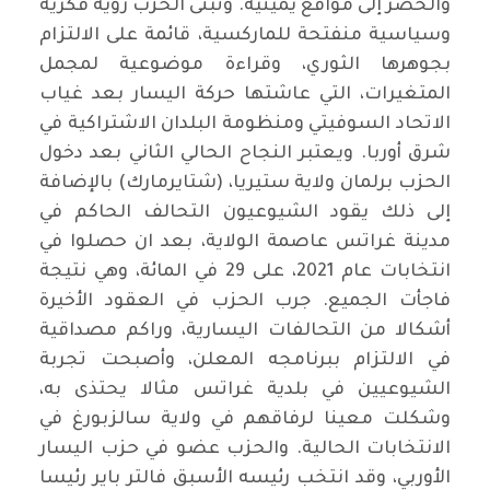
والخضر إلى مواقع يمينية. وتبنى الحزب رؤية فكرية
وسياسية منفتحة للماركسية، قائمة على الالتزام
بجوهرها الثوري، وقراءة موضوعية لمجمل
المتغيرات، التي عاشتها حركة اليسار بعد غياب
الاتحاد السوفيتي ومنظومة البلدان الاشتراكية في
شرق أوربا. ويعتبر النجاح الحالي الثاني بعد دخول
الحزب برلمان ولاية ستيريا، (شتايرمارك) بالإضافة
إلى ذلك يقود الشيوعيون التحالف الحاكم في
مدينة غراتس عاصمة الولاية، بعد ان حصلوا في
انتخابات عام 2021، على 29 في المائة، وهي نتيجة
فاجأت الجميع. جرب الحزب في العقود الأخيرة
أشكالا من التحالفات اليسارية، وراكم مصداقية
في الالتزام ببرنامجه المعلن، وأصبحت تجربة
الشيوعيين في بلدية غراتس مثالا يحتذى به،
وشكلت معينا لرفاقهم في ولاية سالزبورغ في
الانتخابات الحالية. والحزب عضو في حزب اليسار
الأوربي، وقد انتخب رئيسه الأسبق فالتر باير رئيسا