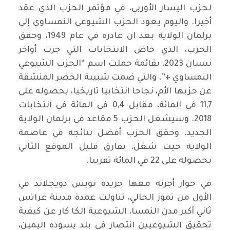
لحزب اليسار الأوربي، في مؤتمر الحزب الذي عقد
أخيرا. واليوم يعود الحزب الشيوعي النمساوي إلى
برلمان الولاية بعد ان غادره في عام 1949، وحقق
الحزب، الذي خاض الانتخابات التي جرت أواخر
نيسان 2023، بقائمة حملت اسم “الحزب الشيوعي
النمساوي +”، والتي ضمت شبيبة الخضر المنشقة
عن حزبها الأم، نجاحا انتخابيا تاريخيا، بحصوله على
11,7 في المائة، مقابل 0,4 في المائة في انتخابات
2018. وسيشغل الحزب 5 مقاعد في برلمان الولاية
الجديد. وحقق الحزب أفضل نتائجه في عاصمة
الولاية حيث شغل، بفارق قليل الموقع الثاني
بحصوله على 22 في المائة تقريبا.
في حوار أجرته معها جريدة نويس دويجلاند في
الأول من تموز الحالي، تناولت عمدة مدينة غراتس
ثاني أكبر مدن النمسا، الشيوعية الكا كار عن كيفية
تحقيق الشيوعيين انتصار في بلد يسوده اليمين،