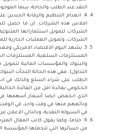
النقد عند الطلب والحاجة، بينما الموجودا
4. انعدام التنظيم والرقابة الجيدين 
افلاس هذه الشركات. ان ما حصل للبنو
الشركات لتمويل استثماراتها المتنو
الشركات، وتمويل العمليات الجارية لل
5. يشهد اليوم الاقتصاد الامريكي ومعظم
المستلزمات السلعية، المستلزمات الخ
والبنوك والمؤسسات المالية لتمويل مش
التداول). ففي هذه الحالة التجأت البنو
الطلب على شراء السلع وكذلك في انخف
الحكومي بفائدة اقل من الفائدة الحال
الذي انخفض ايضا أسعار أسهمها في ب
ودائعهم منها في وقت واحد، في الوقت
في السيولة النقدية، وبالتالي الاعلان ع
6. ختاما، وكما يقول كاتب المقال ال