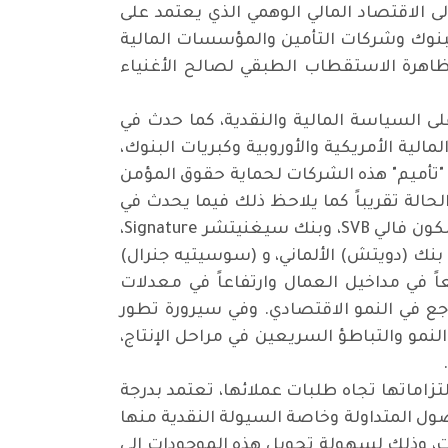
لى الاقتصاد المالي الوهمي الذي يعتمد على
البنوك وشركات التأمين والمؤسسات المالية
 ظاهرة الاستقطاب الطبقي لصالح الأغنياء
على السياسة المالية والنقدية، كما حدث في
عديد من المؤسسات المالية الأمريكية والأوروبية وكبريات البنوك،
لتي لجأت إلى "تأميم" هذه الشركات لحماية حقوق المؤمن
American Intern). واليوم نشهد تكرر نفس الحالة تقريباً كما يلاحظ ذلك فيما يحدث في
القطاع المالي لهذه الاقتصادات من انهيار وافلاس البنوك في الولايات المتحدة الامريكية (بنك سيلكون فالي SVB، وبنك سيغنيتشر Signature،
First R)، كذلك بنك (كريدي سويسCredit Suisse ) السويسري، بنك (دويتش) الألماني، و (سوسيتيه جنرال)
اً في مداخيل العمال وارتفاعاً في معدلات
اجع في النمو الاقتصادي. وفي سيرورة تطور
نمو والتباطؤ السريعين في مراحل الإنتاج،
لتزاماتها تجاه طلبات عملائها، تعتمد بدرجة
صول المتداولة وخاصة السيولة النقدية منها
سات، وذلك لسهولة تحويل هذه الموجودات الى