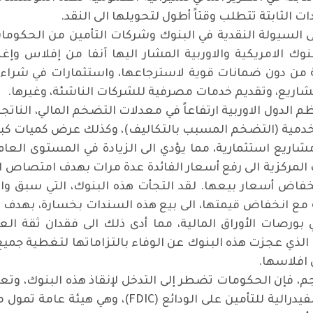
ت الثابتة تتطلب وقتاً أطول لتحويلها الى النقد.
على السيولة النقدية في البنوك وشركات التأمين من الحكوم
ك الامريكية والاوربية المشار اليها آنفا من إفلاس وإ
عة من دون ضمانات قوية لاسترجاعها، واستثمارات في شر
مشاريع، وتقديم خدمات مصرفية للشركات الناشئة، وغيرها.
 الدول الاوربية ارتفاعاً في معدلات التضخم المالي، الناتجة
دمية (التضخم المسبب بالتكاليف)، وكذلك عرض كميات كبير
اريع استثمارية، مما يؤدي الى الزيادة في المستوى العا
ك المركزية الى رفع أسعار الفائدة عدة مرات بهدف امتصاص ال
اض أسعار بيعها. لقد التجأت هذه البنوك، التي سبق وا
ية مع انخفاض قيمتها، الى بيع هذه السندات بخسارة، بهدف 
ورصات الأوراق المالية، مما أدى ذلك الى فقدان ثقة ال
 الذي عجزت هذه البنوك عن الوفاء بالتزاماتها لتغطية ج
ن افلاسها.
مترجم، فإن الحكومات تضطر إلى التدخل لإنقاذ هذه البنوك،
من خسائرها التي تتحملها المؤسسة الفيدرالية للت