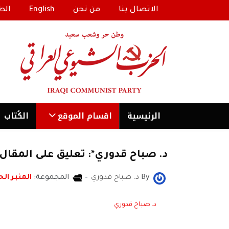
الاتصال بنا
من نحن
English
الط
الرئیسية
اقسام الموقع
الكُتاب
د. صباح قدوري*: تعليق على المقال
By
د. صباح قدوري
المجموعة:
المنبر الح
د. صباح قدوري