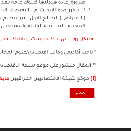
ضرورة إعادة هيكلتها كبنوك عامة بعد ت
7. تتكرر هذه الازمات في الاقتصاد ال
(الافتراضي) لصالح الاول، عبر تنظيم
المعنية بالسياسة المالية والنقدية في ا
.
مايكل روبرتس- بنك فيرست ريبابليك- جدل 
* باحث أكاديمي وكاتب اقتصادي/علوم المحاس
** المقال منشور على موقع شبكة الاقتصاديين العراقيي
[1]
موقع شبكة الاقتصاديين العراقيين
مايكل-
المقال السابق: الحزب الشيوعي الدنماركي.. بداية التأسيس -
السابق