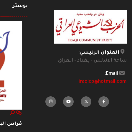
بوستر
--------------
العنوان الرئيسي:
ساحة الاندلس - بغداد - العراق
Email:
iraqicp@hotmail.com
فراس ال