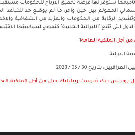
أميمها ستوفر لها فرصة تحقيق الارباح للحكومات مستقبلا.
رأسمالي المعولم بين حين واخر، ما لم يوضع حد للتباعد الم
 وتشديد الرقابة من الحكومات والمزيد من الشفافية والا
لدول التي تتبع "اللبرالية الجديدة" كنموذج لسياستها الاقتصا
من أجل الملكية العامة
1
بة الدولية
ن، بتاريخ 30 / 05 / 2023
روبرتس-بنك-فيرست-ريبابليك-جدل-من-أجل-الملكية-العامة. (iraqieconomists.net
 الانقسام - السعي نحو التوحيد(2)