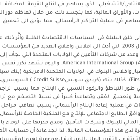
لانتاجي/التشغيلي، الذي يساهم في انتاج القيمة المضافة، ا
ت، والأوراق المالية، كما يتجسد ذلك من خلال تعاظم دور 
يساهم في عملية التراكم الرأسمالي، مما يؤدي الى تعميق
ى خلق البلبلة في السياسات الاقتصادية الكلية وأثَّر ذلك 
حينه في الازمة المالية العالمية في أيلول 2008 التي أدت الى افلاس واغلاق ال
Washington Mutua) للادخار، وعدد من شركات التأمين في الولايات المتحدة ا
لهم، وكان أشهرها شركة أي آي جي ational Group (AIG
وبنك فبرست ريبابليك epublik Bank
 طور التباطؤ والركود النسبي في الإنتاج مما يسبب تراجع
عية وتعميق الفقر، وتصاعداً كبيراً في نسبة التضخم مع تر
ت في عملية إعادة الإنتاج الرأسمالي، بسبب تعاقب مراحل ال
وافق الطابع الاجتماعي للإنتاج مع الملكية الخاصة للرأسمال.
 المالي للبنوك وشركات التأمين، ومدى قدرتها على الوفاء با
رة لدى هذه المؤسسات المالية. لذا نجد عادة أن حسابات الأ
الثابتة في التقرير المالي للميزانية العمومية لهذه المؤس