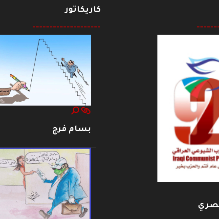
كاريكاتور
--------------------
------
بسام فرج
بصري