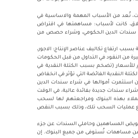
ات، تُعد من الأسباب المهمة والاساسية في
غلاق، كانت لأسباب: مساهمتها في اقتراض
اء سندات الدين الحكومي، وشراء حصص من
 بسبب ارتفاع تكاليف عناصر الإنتاج: الاجور،
ة من النقود في التداول من قبل الحكومات
م للأسعار (تضخم بسبب الكتلة النقدية في
كتلة النقدية الفائضة التي تؤثر في انخفاض
ن استثمرت أموالها في شراء سندات الدين
شراء سندات جديدة بفائدة عالية، في الوقت
عملاء بهذه البنوك ومراجعتهم لها لسحب
ميع عمليات السحب تلك، وذلك بسبب النقص
 وتعويض المساهمين وحاملي السندات عن جزء
أمين على الودائع (FDIC)، وهي هيئة عامة تمول من مساهمات تُستوفى من جميع البنوك. إن