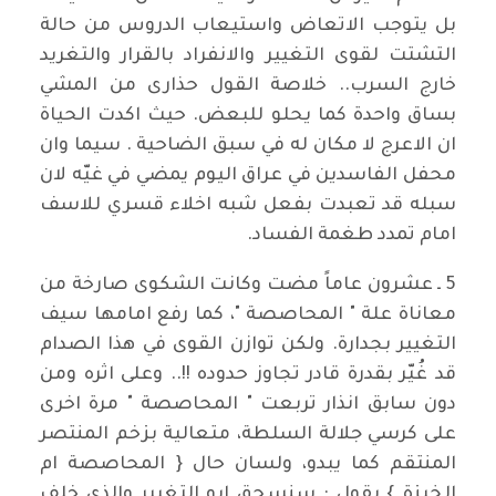
بل يتوجب الاتعاض واستيعاب الدروس من حالة
التشتت لقوى التغيير والانفراد بالقرار والتغريد
خارج السرب.. خلاصة القول حذارى من المشي
بساق واحدة كما يحلو للبعض. حيث اكدت الحياة
ان الاعرج لا مكان له في سبق الضاحية . سيما وان
محفل الفاسدين في عراق اليوم يمضي في غيّه لان
سبله قد تعبدت بفعل شبه اخلاء قسري للاسف
امام تمدد طغمة الفساد.
5 ـ عشرون عاماً مضت وكانت الشكوى صارخة من
معاناة علة " المحاصصة "، كما رفع امامها سيف
التغيير بجدارة. ولكن توازن القوى في هذا الصدام
قد غُيّر بقدرة قادر تجاوز حدوده !!.. وعلى اثره ومن
دون سابق انذار تربعت " المحاصصة " مرة اخرى
على كرسي جلالة السلطة، متعالية بزخم المنتصر
المنتقم كما يبدو، ولسان حال { المحاصصة ام
الخبزة } يقول : سنسحق ابو التغيير والذي خلف