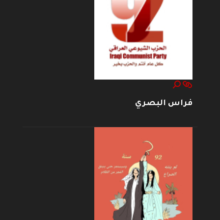
فراس البصري