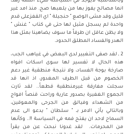
وبالمناسبة لايوجد في السياسة شيء اسمه زُهد،
انما مصالح يفوز بها من يلعبها صح. منذ امد غير
قليل وقد مشى الوضع " حنجيلة " اي القفزعلى قدم
واحدة لم يسجل مثيل لها حتى في كتاب " غنش "
ولا يظن عاقل ان طرفاً ما سوف يضاهينا بمثل هذا
الهدر والفساد المطلق الحدود.
2 ـ لقد صفى التغيير لدى البعض في غياهب الجب،
هذه الحال لا تفسير لها سوى اسكات افواه
صارخة بوجة الفساد، ولا نتيجة منطقية غير دعم
الخصوم من قبل الطرف المغدور، اذ انها قد
سجلت مفارقة غيرمنطقية قطعاً.. لقد ثارت
الجموع الغفيرة بصدور عارية وراحت قنصاً افواج
من الشهداء وفيالق من الجرحى والمعوقين،
وبالتالي يأتي الامر بـ " سلطان " يدعو الى عدم
السماح لاحد ان يفتح فمه في السياسة !!.. وكأنها
من المحرمات. لقد غدونا نبحث عن من يقرأ