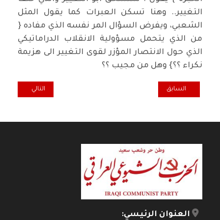
التغيير.. وهنا تسكن العبرات كما يقول المثل
الشعبي، ويفرض السؤال المر نفسه الذي مفاده {
من الذي يتحمل مسؤولية الانقلاب الدراماتيكي
الذي حول الانتصار المؤزر لقوى التغيير الى هزيمة
نكراء ؟؟} وهل من مجيب ؟؟
المقال السابق: من "كشكول سجين" للمربي الراحل علي محمد الشبيبي 1913-1997
المقال التالي: ا
السابق
التالي
العنوان الرئيسي: