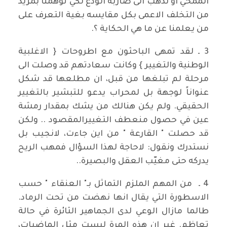
الممحي او نذهب الى ضاربة الودع لكي توهمنا بمزيد
من التخلف الاعمى بكل مقايسه بغية التعرف على
من يعلمنا عن ما هي الحكاية ؟.
3 ـ لقد تمهى الباحثون مع اطروحات { الاغلبية
الوطنية والتغيير } وكانت سعادتهم قد وصلت الى
مرحلة لم تبلغها من قبل، ان مطلعها قد شكل
عنواناً لوجهة بل لمحراب يدعو للتبشير بالتغيير
الحقيقي. ولم يكن هنالك من يشك بمقدار رمشة
عين في حصول منعطف التغييرالمقصود .. ولكن
قد حصلت " القارعة " من اين جاءت، لانجيب بل
نستدرك ونقول: لاحاجة لهذا السؤال فمهب الريح
يدركه حتى مغيّب العقل والبصيرة..
4 ـ من المهم الملزم التماثل بـ" العنقاء " حسب
الاسطورة التي يقال انها نهضت من تحت الرماد.
طالما مازال الوعي لدى الجماهير الثائرة في حالة
تعاظم. غير ان هذه المرة ليست مثل الماضيات،