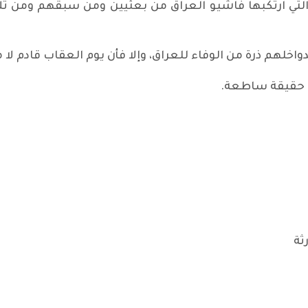
ة التي ارتكبها فاشيو العراق من بعثيين ومن سبقهم ومن 
واخلهم ذرة من الوفاء للعراق، وإلا فأن يوم العقاب قادم لا 
بل حقيقة ساطعة.
ثة
فته حول أسياد أفغانستان الجدد/ سرغييه أوسيبوف