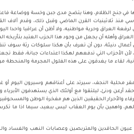
يذها في جنح الظلام، وهنا يتضح مدى جبن وخسة ووضاعة فاع
منذ ثلاثينيات القرن الماضي وقبل ذلك، وقدم آلاف القر
فعة العراق وحرية مواطنيه، ولا أظن أن عراقيا واحدا اليو
العراق وأهله أن يجعل من وجود هذا الحزب العتيد بتأريخه
أعمال دنيئة، دون أن تعرف بأن هكذا سلوكات رثة سوف تنقلب
أن الأحزاب التي تدفعهم لهكذا اعتداءات جبانة، فقط تجعل
، لقاء ما يغدقون على هذه الفلول المجرمة والمنحطة من
محلية النجف، سيرتد على أعناقهم وسيرون اليوم أو غدا
قد أرعن ودنئ، ليلتقوا مع أولئك الذي يستهدفون الأبرياء 
اء والأحرار الحقيقين الذين هم مفخرة الوطن والمسحوقين،
لوا لهم، واهمين بأن يوم العقاب ليس ببعيد، سيما اذا ما 
يون الحاقدين والمتربصين وعصابات النهب والفساد والطا