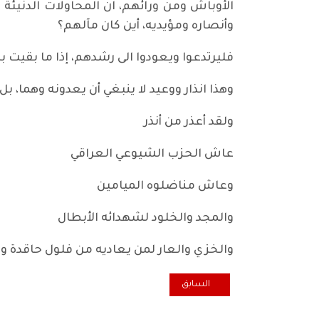
الأوباش ومن ورائهم، ان المحاولات الدنيئ
وأنصاره ومؤيديه، أين كان مآلهم؟
فليرتدعوا ويعودوا الى رشدهم، إذا ما بقيت بد
وهذا انذار ووعيد لا ينبغي أن يعدونه وهما، 
ولقد أعذر من أنذر
عاش الحزب الشيوعي العراقي
وعاش مناضلوه الميامين
والمجد والخلود لشهدائه الأبطال
والخزي والعار لمن يعاديه من فلول حاقدة ور
المقال السابق: طالبان في أسئلة وأجوبة ما تحتاج لمعر
السابق