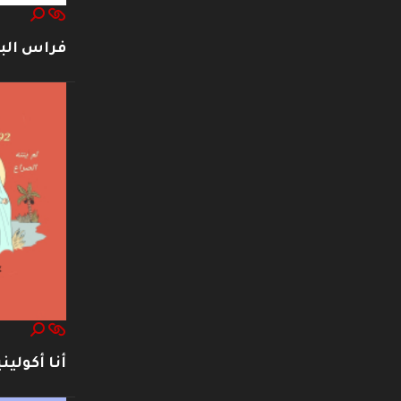
فراس ال
أنا أكوليني