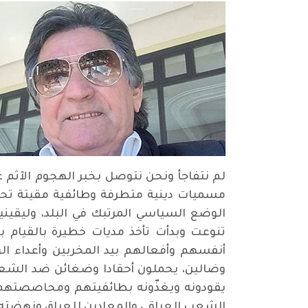
لم نتفاجأ ونحن نتوصل بخبر الهجوم الآثم 
مسميات دينية متطرفة وطائفية مقيتة تحركها
الوضع السياسي المرتبك في البلد، وليقين
تنوعت وبدأت تأخذ مديات خطيرة بالقيام بأ
أنفسهم وأفعالهم بيد المخربين وأعداء الو
وضالين، يحملون أحقادا وضغائن ضد الشعب 
يقودونه ويغذّونه بطائفيتهم ومحاصصتهم و
الشعب العراقي والمعادين للعراق ونهضته.