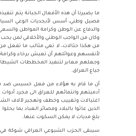
ما يضيرنا أن هذه الأفعال الجبانة يتم تنف
فصيل وطني، أسس لأبجديات الوعي السياسي 
والدفاع عن الوطن وكرامة المواطن والسعي لر
وكان من الواجب الوطني والأخلاقي لمن يحب 
من هكذا حثالات، لا تعي مثالب ما تفعل من 
لأنفسهم وعوائلهم أن تعيش برخاء وكرامة، ل
وجعلهم معابر لتنفيذ المخططات الشيطانية
جياع العراق.
أن ما قام به هؤلاء من فعل خسيس ضد مقر 
آدميتهم وانتمائهم للعراق الى مجرد أدوات ح
اغتيالات وتغييب وخطف وتهجير لآلاف الشرف
الذين عاثوا بالبلاد ومصائر العباد بما يح
بلغ مديات لا يمكن السكوت عنها.
سيبقى الحزب الشيوعي العراقي شوكة في ع