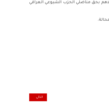
تلاهم بحق مناضلي الحزب الشيوعي العراقي
محالة.
المقال التالي: الوطنية العراقية ت
التالي