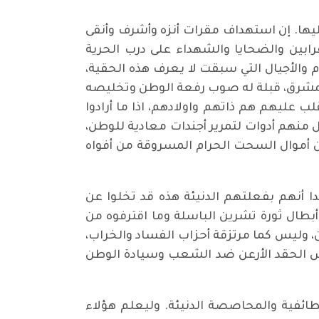
ليها. إن استهداف مقرات أنزه وأشرف وأنقى
ابين والضحايا والشهداء على درب الحرية
م والأجيال التي سبقت لا يعرف هذه الحقية،
 المشرق، قبلة له صوب رفعة الوطن وتخليصه
 عليهم هم ذاتهم واولادهم، اذا ما أرادوا
 منهم أدوات لتمرير أجندات معادية للوطن،
 أموال السحت الحرام المسروقة من أفواه
 أنهم بفعلتهم الدنيئة هذه قد تخلوا عن
وأبطال ثورة تشرين الباسلة وما اقترفوه من
 وليس كما مرتزقة أحزاب الفساد والخراب،
تكرس الحقد الأرعن ضد الشعب وسيادة الوطن
ئفية والمحاصصة الدنيئة. وليعلم هؤلاء