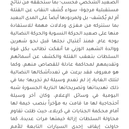
الصعيد الشخصي فحسب؛ بما ستحققه من نتائج
مستقبلية مرجوة- سواء كُشف النقاب عن القتلة
أم لم يُكشف- بل ولمردودها أيضاً على المدى البعيد
بما ستتركه من مغزى ودلالات مهمة للاستفادة
منها على صعيد الحركة النسوية والحركة النضالية
بوجه عام. فمنذ أغتيال نجلها قبل نحو شهرين
ووالدة الشهيد الوزني ما أنفكت تطالب بكل قوة
السلطات بتعقب القتلة والكشف عن أسمائهم
وتقديمهم لمحاكمة عادلة للقصاص منهم، وكما
هو معروف فقد برعت في تعددأشكالها النضالية
لتلك الغاية، إذ لم تعدم وسيلة لم تجربها؛ بما في
ذلك تهديداتها وتصريحاتها النارية الجسورة شبه
اليومية في وسائل الإعلام، وكان آخر وسيلة
أحتجاجية لها ما قامت به مؤخراً بنصب خيمة لها
أمام محكمة الجنايات في كربلاء، حيث ظلت تقاوم
محاولة السلطات إزالة خيمتها مرات عديدة، كما
حاولت إيقاف إحدى السيارات التابعة للأمم