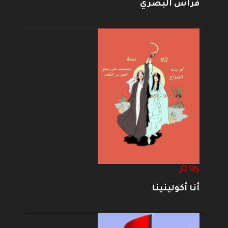
فراس البصري
أنا أكولينينا