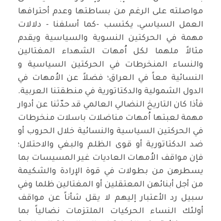
مواصلته على الرغم من بساطتها وعدم أحترافها
العمل السياسي، يكتسب -كما أسلفنا - دلالات
مهمة في الحركتين النسوية والسياسية ويقدم
مثالاً ملهما لكل اُمهات الشهداء المغتالين
والنساء المنخرطات في الحركتين السياسية و
النسائية معاً في العراق؛ فضلاً عن الاُمهات في
الدول الشمولية والدكتاتورية في منطقتنا العربية.
فأذا كان التاريخ النضالي العالمي قد حدّثنا عن أدوار
مهمة لعبتها اُمهات مناضلات باسلات منخرطات
في الحركتين السياسية والنسائية خلال الحروب أو
ضد الدكتاتورية أو قوى الظلم والبغي والاحتلال؛
فإن مواقف الاُمهات العاديات غير المسيسات بما
يسطرهن من بطولات في قوة الإرادة والشكيمة
من أجل أبنائهن المعتقلين أو المغتالين ظلما وفي
سبيل رد الأعتبار إليهم لا يقل شأناً عن مواقف
أولئك النساء الحركيات الملتزمات نضالياً بما