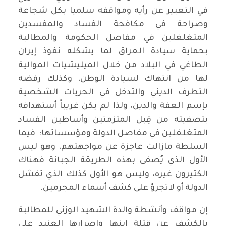
في التعبير عن رأيه ومواقفه سلميا بكل شجاعة
وصراحة في مكافحة الفساد والمفسدين
المتغلغلين في مفاصل الحكومة والمطالبة
بحماية سيادة العراق لما يشكله نفوذ إيران
الطاغي في البلاد من خلال الميليشيات الموالية
لها من انتهاك لسيادة الوطن، وكذلك رفضه
التطرف الديني والتدخل في الحريات الشخصية
بإسم العفة والدين، ولذا لم يكن غريباً أستهدافه
بتصفيته من قِبل المتزمتين وأساطين الفساد
المتغلغلين في مفاصل الدولة ومؤسساتها؛ فيما
السلطة مازالت عاجزة عن مواجهتهم، وهو ليس
الأول الذي يُصفى بهذه الطريقة الجبانة فهناك
الكثيرون غيره، وليس هو الأول كذلك الذي تفشل
الدولة أو لاتجرؤ على كشف أسماء المجرمين.
إن مواقف وأنشطة والدة الشهيد الوزني للمطالبة
بالكشف عن قتلة إبنها وإصرارها العنيد على