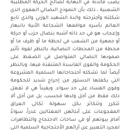
يصب فائدته في النهاية لصالح الحركة المطلبية
الشعبية ، ذلك بأن النموذج النضالي العفوي الذي
شكلته وأجترحته والدة الشهيد الوزني والذي تابع
العالم بأسره مواقفها الشجاعة الأبية بانبهار
وإعجاب هو في حد ذاته أشبه بنضال حزب أو حركة
أو جمهرة من الشعب في لحظة ما أو ظرف ما أو
محطة من المحطات النضالية، بالنظر لقوة تأثير
صمودها النضالي المتواصل في الضغط على
الحكومة والقوى الفاسدة المتنفذة فيها، وبالنظر
أيضاً لما تشكله أحتجاجاتها السلمية المشروعة
التي يكفلها الدستور من إحراج شديد للحكومة
وقوى الفساد على حد سواء. ويقيناً هي لا تفعل
ذلك فقط من أجل ولدها فحسب، بل من أجل ألا
تتكرر وتتكاثر بكل سهولة ثكالى العراق
المفجوعات على أبنائهن المغتالين غدراً، سواءً
أمام بيوتهم أو في ساحات الاحتجاج والتظاهرات
لمجرد التعبير عن آرائهم الأحتجاجية السلمية التي