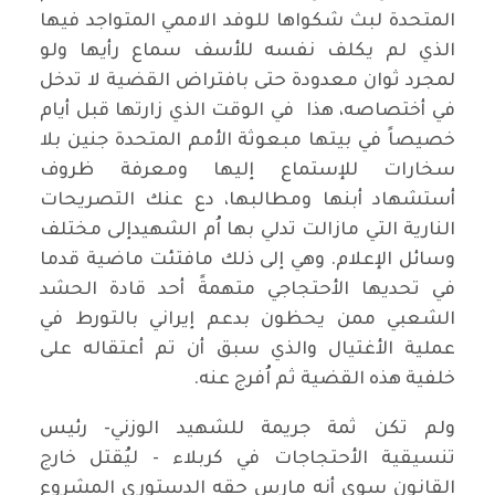
المتحدة لبث شكواها للوفد الاممي المتواجد فيها
الذي لم يكلف نفسه للأسف سماع رأيها ولو
لمجرد ثوان معدودة حتى بافتراض القضية لا تدخل
في أختصاصه، هذا في الوقت الذي زارتها قبل أيام
خصيصاً في بيتها مبعوثة الأمم المتحدة جنين بلا
سخارات للإستماع إليها ومعرفة ظروف
أستشهاد أبنها ومطالبها، دع عنك التصريحات
النارية التي مازالت تدلي بها اُم الشهيدإلى مختلف
وسائل الإعلام. وهي إلى ذلك مافتئت ماضية قدما
في تحديها الأحتجاجي متهمةً أحد قادة الحشد
الشعبي ممن يحظون بدعم إيراني بالتورط في
عملية الأغتيال والذي سبق أن تم أعتقاله على
خلفية هذه القضية ثم اُفرج عنه.
ولم تكن ثمة جريمة للشهيد الوزني- رئيس
تنسيقية الأحتجاجات في كربلاء - ليُقتل خارج
القانون سوى أنه مارس حقه الدستوري المشروع