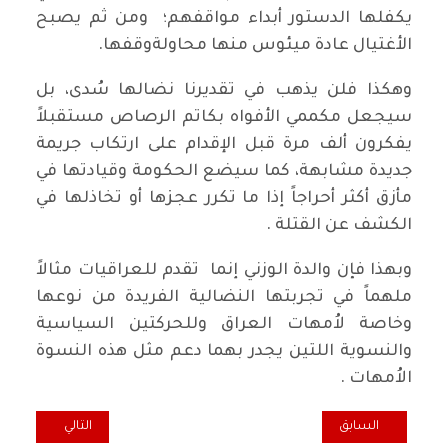
يكفلها الدستور أبداء مواقفهم؛ ومن ثم يصبح
الأغتيال عادة ميئوس منها محاولةوقفها.
وهكذا فلن يذهب في تقديرنا نضالها سُدى، بل
سيجعل مكممي الأفواه بكاتم الرصاص مستقبلاً
يفكرون ألف مرة قبل الإقدام على ارتكاب جريمة
جديدة مشابهة، كما سيضع الحكومة وقيادتها في
مأزق أكثر أحراجاً إذا ما تكرر عجزها أو تخاذلها في
الكشف عن القتلة .
وبهذا فإن والدة الوزني إنما تقدم للعراقيات مثالاً
ملهماً في تجربتها النضالية الفريدة من نوعها
وخاصة لاُمهات العراق وللحركتين السياسية
والنسوية اللتين يجدر بهما دعم مثل هذه النسوة
الاُمهات .
المقال السابق: مهام عراقيي الخارج تتحدد بدعم حراك الشعب وإعلام م
المقال التالي: الح
السابق
التالي