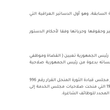
يلا من الدساتير المؤقتة السابقة، وهو أول الدساتير العراقية التي
ر وحقوقها وحرياتها وفقا لأحكام الدستور
احيات رئيس الجمهورية تعيين ( القضاة وموظفي
جلساته بدعوة من رئيس الجمهورية صلاحية
وبعد زيادة واردات الدولة واتساع دورها في تنفيذ خطط التنمية والحاجة المتزايدة لعدد الموظفين، اصدر مجلس قيادة الثورة المنحل القرار رقم 996
لسنة 1979، الذي ألغى مجلس الخدمة، وعلى ضوء ذلك، صدرت تعليمات وزارة المالية رقم 119 لسنة 1979 التي منحت صلاحيات مجلس الخدمة إلى
 المحدد للوظائف الشاغرة.