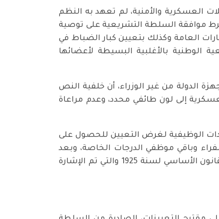
لات العسكرية والأمنية، لم تعهد به النظم
اشترط موافقة السلطة التشريعية على توصية
بارات العامة وكذلك بتعيين كبار الضباط في
ة الوطنية بالأغلبية البسيطة لأعضائها
ة الدولة من غير الوزراء، أن خلفية النص
لعسكرية إلى لون طائفي محدد، وعدم مراعاة
يادات الوظيفية لغرض التعيين للحصول على
راء وباقي موظفي الدرجات الخاصة، وبعد
موافقة مجلس الوزراء على هذه الترشيحات، ترفع إلى مجلس الرئاسة لإقرارها، وهذه عودة محمودة للقانون الأساسي لسنة 1925 والتي تم الإشارة