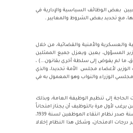
عيين بعض الوظائف السياسية والإدارية في
ها، مع تحديد بعض الشروط والمعايير .
زة الدولة المدنية والعسكرية والأمنية والقضائية، من خلال
وزير المسؤول، يعين ويعزل جميع الممثلين
، ما لم يفوض إلى سلطة أخرى بقانون...) ،
لوزير، لأعضاء مجلس الأمة تحديدا، والذي
مجلسي الوزراء والنواب وهو المعمول به في
ت الحاجة إلى تنظيم الوظيفة العامة، وبذلك
بعد ذلك تم إصدار قانون رقم 64 لسنة 1939، حيث نص ( بأن من يرغب لأول مرة بالتوظيف أن يجتاز امتحاناً
تتولاه اللجان المختصة بانتقاء الموظفين على وفق طبيعة كل وظيفة يراد فيها التعيين). وبعد ذلك بسنة صدر نظام انتقاء الموظفين لسنة 1939،
ير درجات الامتحان، وشكل هذا النظام إخلالا