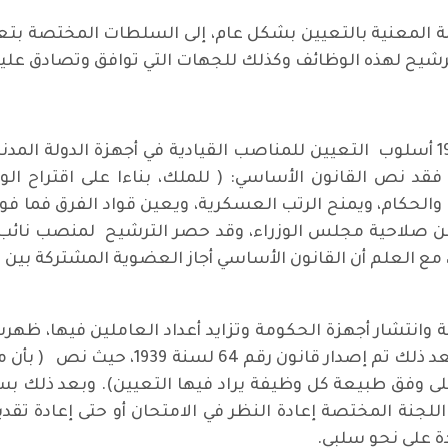
ظمة المعنية بالتعيين بشكل عام، إلى السلطات المختصة بت
لترشيح لهذه الوظائف وكذلك للجهات التي توافق وتصادق علي
نظم القانون الأساسي العراقي لسنة 1925 أسلوب التعيين للمناصب القيادية في أجه
، فقد نص القانون الأساسي: ( للملك، بناءا على اقتراح ال
الحكام، ويمنح الرتب العسكرية، ويعين قواد الفرق فما فوق
 من صلاحية مجلس الوزراء، وقد حصر الترشيح لمنصب نائب ا
ع العلم أن القانون الأساسي أجاز العضوية المشتركة بين 
ة وانتشار أجهزة الحكومة وتزايد أعداد العاملين فيها، ظهر
صدر أول قانون للخدمة المدنية سنة 1931، و
 اللجنة المختصة إعادة النظر في الامتحان أو حتى إعادة تقد
دة على نحو سلبي.