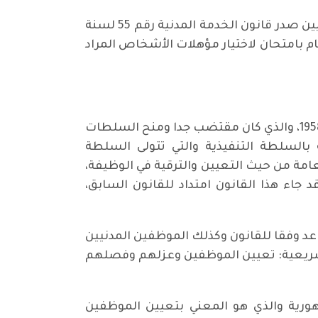
وأمام التطور الحاصل في مجال الوظيفة العامة واتساع عدد الموظفين وحاجة الدولة المتزايدة إلى التعيين صدر قانون الخدمة المدنية رقم 55 لسنة
ام بامتحان لاختيار مؤهلات الأشخاص المراد
على اثر نجاح ثورة 14 تموز 1958، وسقوط القانون الأساسي لسنة 1925 ، تم إعلان الدستور المؤقت لسنة 1958، والذي كان مقتضب جدا ومنح السلطات
بالسلطة التنفيذية والتي تتولى السلطة
انون رقم 24 لسنة 1960، والذي نظم الوظيفة العامة من حيث التعيين والترقية في الوظيفة،
، وقد جاء هذا القانون امتداد للقانون السابق،
لتقاعد وفقا للقانون وكذلك الموظفين المدنيين
تشريعية: تعيين الموظفين وعزلهم وفصلهم
ت رئيس الجمهورية والذي هو المعني بتعيين الموظفين