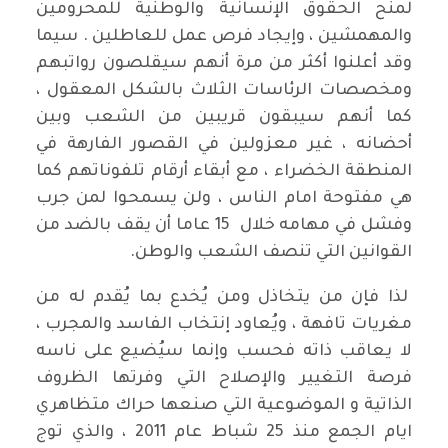
لمنح الحقوق الإنسانية والوطنية للمحرومين
والمهمشين ، وإيجاد فرص عمل للعاطلين . سيما
وقد أعلنوا أكثر من مرة أنهم سيقلصون رواتبهم
ومخصصات الرئاسات الثلاث بالشكل المعقول ،
كما أنهم سيبقون قريبين من الشعب وبين
أحضانه ، غير معزولين في القصور الفارهة في
المنطقة الخضراء ، مع أبقاء أرقام تلفوناتهم كما
هي مفتوحة امام الناس ، ولن يسمحوا لمن جرب
وفشل في مهامه خلال 15 عاما أن يقف بالضد من
القوانين التي تنصف الشعب والوطن.
لذا فإن من يتخاذل ومن يُخدع بما يُقدم له من
مغريات تافهة ، ويُعاود إنتخاب الفاسد والمجرب ،
لا يعاقب ذاته فحسب وإنما سيُضيع على ناسه
فرصة التغيير والإصلاح التي وفرتها الظروف
الذاتية و الموضوعية التي صنعها حراك متظاهري
ايام الجمع منذ 25 شباط عام 2011 ، والذي توج