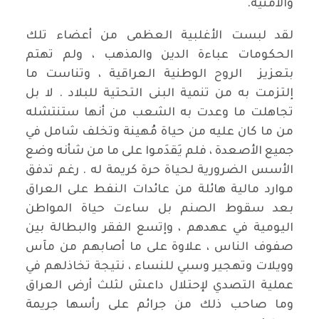
والأمنية.
لقد لبست الأغلبية العظمى من أعضاء تلك
الحكومات عباءة الدين والمذهب ، ولم تهتم
بتعزيز الروح الوطنية العراقية ، وتناست ما
إلتزمت به من تنمية البنى التحتية للبلاد . لا بل
تجاهلت ما وعدت به الشعب من أنها ستنتشله
من ما كان عليه من حياة مُهينة وتخلف شامل في
جميع الأصعدة ، فلم يَقدَموا على ما من شأنه وضع
الأسس الضرورية لحياة حرة كريمة له . رغم تدفق
موارد مالية هائلة من عائدات النفط على العراق
بعد سقوط الصنم بل ساءت حياة المواطن
اليومية في عهدهم ، وإتسع الفقر والبطالة بين
صفوف الناس ، علاوة على ما أصابهم من مآس
وويلات وتهجير وسبي للنساء ، نتيجة تخاذلهم في
عملية التصدي لإحتلال داعش لثلث أرض العراق
وما صاحب ذلك من جرائم على رأسها جريمة