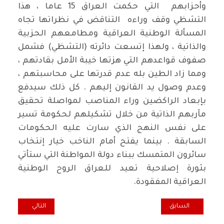
وأحزابهم التي حكمت العراق 15 عاما ، هذا
التشظي وقف وراءه التناقض في نظراتها تجاه
المسألة الوطنية العراقية ومطامعهم الحزبية
والذاتية ، ولهذا إتسعت دائرته (التشظي) فشمل
صفوف قواعدهم التي هزتها خيبة الأمل بقادتهم ،
ومما زاد الطين بله عدم قدرتها على محاسبتهم ،
وعدم وصول يد القانون إليهم . كل ذلك سيدفع
بإبعاد الراكضين وراء المناصب لمواصلة تحقيق
مآربهم الذاتية من خلال تشكيلهم لحكومة تسير
على نفس النهج الذي سارت عليه الحكومات
السابقة . بينما يفتح أمام الناخب خيار إنتخاب
سائرون المتمسك ببناء دولة المواطنة التي ستأتي
بثورة إصلاحية تعيد للعراق الروح الوطنية
العراقية المفقودة.
المقال السابق: معلومات عامة حول انتخابات عراقيي الخارج
المقال التالي: يا جم
السابق
التالي