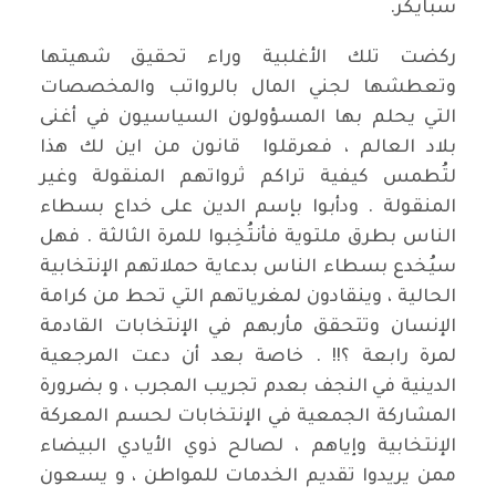
سبايكر.
ركضت تلك الأغلبية وراء تحقيق شهيتها
وتعطشها لجني المال بالرواتب والمخصصات
التي يحلم بها المسؤولون السياسيون في أغنى
بلاد العالم ، فعرقلوا قانون من اين لك هذا
لتُطمس كيفية تراكم ثرواتهم المنقولة وغير
المنقولة . ودأبوا بإسم الدين على خداع بسطاء
الناس بطرق ملتوية فأنتُخِبوا للمرة الثالثة . فهل
سيُخدع بسطاء الناس بدعاية حملاتهم الإنتخابية
الحالية ، وينقادون لمغرياتهم التي تحط من كرامة
الإنسان وتتحقق مأربهم في الإنتخابات القادمة
لمرة رابعة ؟!! . خاصة بعد أن دعت المرجعية
الدينية في النجف بعدم تجريب المجرب ، و بضرورة
المشاركة الجمعية في الإنتخابات لحسم المعركة
الإنتخابية وإياهم ، لصالح ذوي الأيادي البيضاء
ممن يريدوا تقديم الخدمات للمواطن ، و يسعون