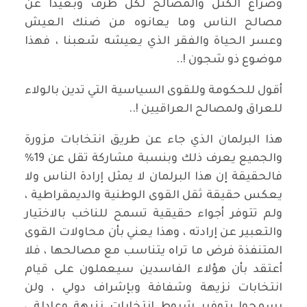
وصراع الكتل والمصالح لكل طرف وبعيدا عن
مصالح الناس وما يعانوه من ضنك العيش
وعسر الحياة والفقر الذي يعيشه شعبنا ، فهذا
موضوع ذو شجون !..
أقول للحكومة وللقوى السياسية التي تدين بالولاء
للعراق ولمصالح العراقيين !..
هذا البرلمان الذي جاء عن طريق انتخابات مزورة
والجميع يعرف ذلك وبنسبة مشاركة تقل عن 19%
فالحقيقة إن هذا البرلمان لا يمثل إرادة الناس ولا
يعكس حقيقة ثقل القوى الوطنية والديمقراطية ،
ولم تتوفر أجواء حقيقية تسمح للناخب بالاختيار
والتعبير عن إرادته ، وهذا يعني بأن محاولات القوى
المتنفذة فرض ما تراه يتناسب مع مصالحها ، فلا
أعتقد بأن هؤلاء الفاسدين سيعملون على قيام
انتخابات نزيهة وشفافة وبإشراف دولي ، ولن