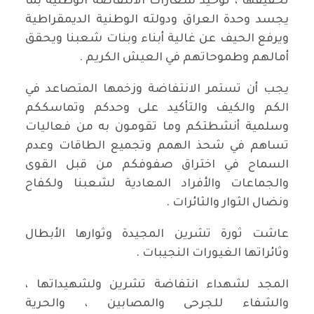
تحقيقها ، توحيد شعارات الانتفاضة الوطنية بما
يجسد وحدة العراق ودولته الوطنية الديمقراطية
ويرفع الحيف عن غالية أبناء وبنات شعبنا ويحقق
أمالهم وطموحاتهم في العيش الكريم .
يجب أن تستمر الانتفاضة وزخمها المتصاعد في
الكم والكيف والتأكيد على وحدكم وتماسككم
وسلمية أنشطتكم وما تقومون به من فعاليات
تساهم في شحذ الهمم وتجميع الطاقات وعدم
السماح في اختراق صفوفكم من قبل القوى
والجماعات والأفراد المعادية لشعبنا ولكفاح
ونضال الثوار والثائرات .
عاشت ثورة تشرين المجيدة وثوارها الأبطال
وثائراتها الغيورات النجيبات .
المجد لشهداء انتفاضة تشرين ولشهيداتها ،
والشفاء للجرحى والمصابين ، والحرية