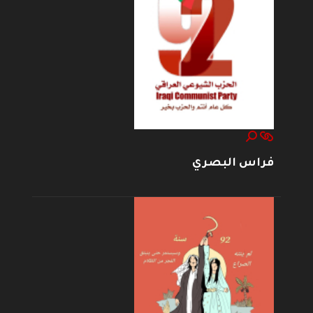
فراس البصري