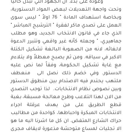
وعودة على بدء. ان الجهود التي تبذل حالياً
وتحت واجهة التعديلات لبعض المواد الدستورية،
وبخاصة استهداف المادة " 76 اولاً " ليس سوى
العمل على تصدي ماكر لفقرة " الترشيح المباشر "
الذي جاء في قانون الانتخاب الجديد، وهو مطلب
جماهيري، " وجعله كأنه غير واقعي وتتبرر الدعوة
لالغائه، لانه من الصعوبة البالغة تشكيل الكتلة
الاكبر في سياقه. ومن ثم يصبح معطلاً ولا يتلاءم
مع غاية تشكيل الحكومة، وفقاً لما نص عليه
الدستور. وفي خضم ذلك نصل الى منعطف
ملتهب يحتدم فيه الاصتدام بين منطوق الدستور
وبين نصوص نظام الانتخابات. لذا توجب التصدي
من الان لهذا التلاعب وطرح معالجة مسبقة، بغية
قطع الطريق على من يهدف عرقلة اجراء
الانتخابات المبكرة واحباطها، كواحدة من مطاليب
حراك الشارع المتفض. ان كل ما اشرنا اليه ما هو
الا تجليات لمساع متوحشة مذعورة لايقاف مجرى