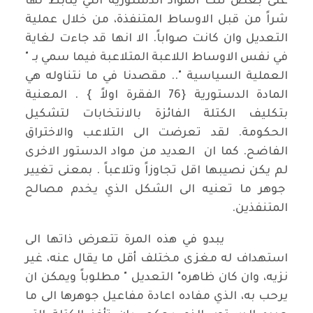
على بعض تلك المواد الدستورية التي يتأبط لها
شراً من قبل الاوساط المتنفذة، من خلال عملية
التعديل وان كانت صواباً. الا انها قد جاءت لغاية
في نفس الاوساط اللاعبة المتلاعبة فيما سمي بـ "
العملية السياسية ".. مقصدنا في ما نتناوله هي
المادة الدستورية {76 الفقرة اولاً } . المعنية
بتكليف الكتلة الفائزة بالانتخابات لتشكيل
الحكومة. لقد تعرضت الى التلاعب والاختراق
الفاضح. كما ان العديد من مواد الدستور الاخرى
لم يكن نصيبها اقل تجاوزاً وتلاعباً . بمعنى تغيير
جوهر ما تعنيه الى الشكل الذي يخدم مصالح
المتنفذين.
يبدو في هذه المرة تتعرض ذاتها الى
استهداف له مغزى مختلف أقل ما يقال عنه، غير
نزيه، وان كان ظاهره" التعديل " مطلوباً ويمكن ان
يرحب به، الذي مفاده اعادة مفاعيل جوهرها الى ما