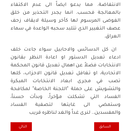
الانتفاضة. مما يدعو ايضاً الى عدم الاكتفاء
بالمعالجة فحسب. انما يجدر التحذير من خلق
الفوضى المرسوم لها كآخر وسيلة لايقاف زحف
عصف التغيير الذي تتلبد سحبه الواعدة في سماء
العراق.
ان كل الدسائس والاحابيل سواء جاءت خلف
ادعاء تعديل الدستور او اعادة النظر بقانون
الانتخابات فضلاً عن اهمال تعديل قانون المحكمة
الاتحادية، او تغافل تعديل قانون الاحزاب، كلها
تصب في مجرى ابعاد الانتخابات المبكرة
والتشويش على حملة "اللجنة الخاصة" لمكافحة
الفساد التي تشكلت مؤخراً، وبدأت حسنأ،
وستمضي الى غايتها لتصفية الفساد
والمفسدين.. لنرى غداً والغد لناظره قريب
المقال السابق: في النقاش الدائر حول المحكمة الاتحادية العليا
المقال التالي: م
السابق
التالي