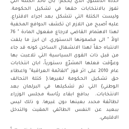
حدده الدستور، الذي يحكم: بان تأخذ الكتلة التي
تفوز بالانتخابات حقها في تشكيل الحكومة.
وليست الكتلة التي تتشكل بعد اجراء الاقتراع.
عليه أصبح من اللازم ان تكشف الدوافع المخفية
لهذا الاهتمام القاضي لارجاع مفعول المادة " 76
اولاً " الى مضمونها الدستوري. ان ابرز ما يلفت
الانتباه حقاً لهذا الانشغال الساخن كونه قد جاء
من قبل ذات القوى السياسية التي تلاعبت بها
وعوّقت فعلها المشرّع دستورياً، ابان انتخابات
عام 2010 على اثر فوز "القائمة العراقية" واعطاء
حق تشكيل الحكومة لغيرها.{ كتلة التحالف
الوطني} التي تم تشكيلها في البرلمان بعد
الانتخابات. بدافع ابقاء رئاسة مجلس الوزراء
لطائفة محدد بعينها دون غيرها. و ذلك ليس
ببعيد عن النفس الطائفي المقيت والتدخل
الاقليمي.