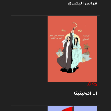
فراس البصري
أنا أكولينينا