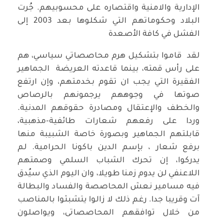
الإدارية والامنية واقتصاره على محسوبيهم. جُرت
البلاد وحكوماتهم التي شكلوها بعد 2003 إلى
الفشل في كافة الأصعدة
لقد قاموا بتشكيل هرم محاصصاتي سياسي، هم
على رأس قمته، بينما قاعدته العريضة الجماهير
الفقيرة التي يجب ان تقوم بخدمتهم، وإن ارتفع
صوتها في وجوههم يرجمونهم بالرصاص
والخطف والإعتقال ومصادرة حقوقهم المدنية.
وردا على رفعهم شعارات طائفية-مذهبية،
قابلتهم الجماهير وبصورة خاصة الشبيبة منها
برفع شعار ، بإسم الدين باكونا الحرامية. لم
يدركوا، إن تحرك الشباب السلمي وصمتهم
اللاعنفي لن يدوم زمنا طويلا، وان اليوم الذي سيُدق
فيه مسامير نعش المحاصصة والفساد والبطالة
آت وقريبا جدا. رغم ذلك لا زالوا يتشبثوا بالمناصب
من خلال توافقهم المحاصصاتي، ويواصلون