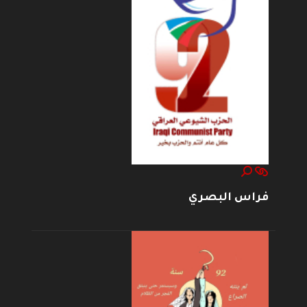
فراس البصري