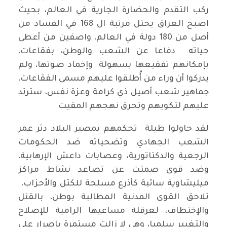
ركب التقدم والحضارة الجارية في العالم، بحيث
اصبح العراق يحتل مرتبة ال 168 في الفساد من
أصل من 180 دولة في العالم، واصفين من أعطى
حياته دفاعا عن الشعب والوطن، بفقاعات،
بإمكانهم تفقيعها بسهولة وإخماد صوتها، ولم
يدركوا أن وراء من أُطلقوا عليهم مسمى الفقاعات،
جماهير شعب أصيل ذي كرامة وعزة نفس، سترتد
عليهم لتكويهم وتحرق نهجهم المقيت
لقد حاولوا طيلة تحكمهم بمصير البلاد دثر عمر
الشعب الجهادي وتضحياته ضد الحكومات
الرجعية والدكتاتورية، وعصابات داعش الإرهابية،
وضد قوى صمتت عن تصاعد نشاط مراكز
ميليشاوية سائبة كأذرع مسلحة للكتل والأحزاب،
تلاحق القوى المدنية المطالبة بوطن، بالقتل
والإختطاف، لعرقلة مساعيها الرامية للإصلاح
والتغيير سلميا، وهي لا زالت مستمرة بإصرار على