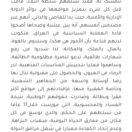
تتمسك به، فمنذ تسلمهم سلطة البلاد، قامت
قبل كل شيء بتعزيز مواقعها في دوائر الدولة
الإدارية والأمنية، حيث بدا للقاصي والداني، أنهم غير
مصدقين أنفسهم، أنه بين عشية وضحاها أضحوا
قادة العملية السياسية في العراق، فتكونت
لديهم قناعة بأن الأمور هي هكذا، وستدوم، بالقوة،
بالمال بالملك، والمكانة، لذا شددوا من رفع
شعارات طائفية، تدعو لنصرة مظلومية الطائفة،
وساهموا فعليا بتجييش المناسبات المذهبية، لذر
الرماد في العيون، والحصول على مقبولية تنال بها
رضا أوساط واسعة من الجماهير الشعبية،
وخاصة الفقيرة منها، فإقتادتهم إلى مواقع أكثر
فقرا وبطالة، وصادرت حقوقهم الوطنية، نتيجة
الفساد والمحسوبية، التي مورست خلال17 عاما
من تسلطهم على الحكم، والذي توسع في كل
مكان من مفارق الحياة اليومية، فبغياب النزاهة،
وعدم إتخاذ الكفاءة معيارا في شَغل مرافق الدولة