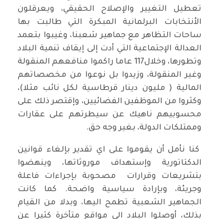
تعطيل التغيير والإصلاح الحقيقي، ويعرقلون
اﻷنتخابات البرلمانية المبكرة التي طالبت بها
ساحات التظاهر مع جماهير شعبنا، وغيبوا بتعمد
العدالة الإجتماعية التي أدت إلى إيقاف تنمية البلاد
وتطورها، وخلال117 عاما راكموا منافعهم المنقولة
وغير المنقولة، وزيدوا بل نوعوا من مخصصاتهم
المالية ( مليون دينار قرطاسية لكل نائب مثلا)،
وكثروا من الموظفين الفضائيين، وإقتصر ذلك على
محسوبيهم ناهيك عن سيطرتهم على عقارات
وممتلكات الدولة، بغير وجه حق.
كنا نأمل أن يقوموا على اي تقدير بإلغاء قوانين
الدكتاتورية وإستهداف موروثاتها، وينهضوا
بتشريعات وقرارات مصحوبة بإجراءات فاعلة
وجريئة، وبإرادة سياسية واضحة. كما كانت
الجماهير الشعبية تطمح اليها، وبدلا من القيام
بذلك، أوصلوا البلاد الى مواقع متأخرة كثيرا عن