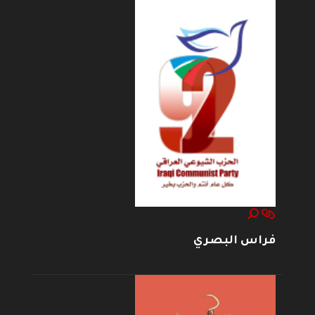
فراس البصري