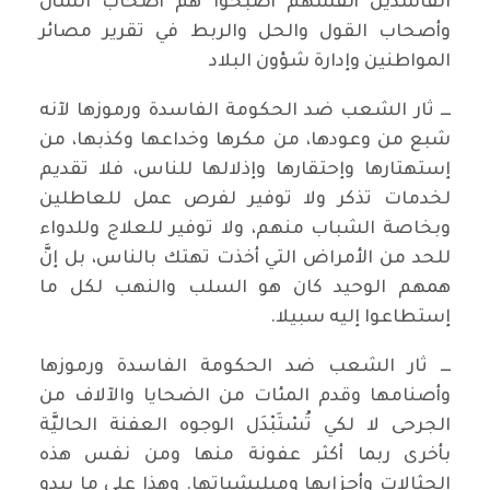
الفاسدين أنفسهم أصبحوا هم أصحاب الشأن
وأصحاب القول والحل والربط في تقرير مصائر
المواطنين وإدارة شؤون البلاد
ـــ ثار الشعب ضد الحكومة الفاسدة ورموزها لآنه
شبع من وعودها، من مكرها وخداعها وكذبها، من
إستهتارها وإحتقارها وإذلالها للناس، فلا تقديم
لخدمات تذكر ولا توفير لفرص عمل للعاطلين
وبخاصة الشباب منهم، ولا توفير للعلاج وللدواء
للحد من الأمراض التي أخذت تهتك بالناس، بل إنَّ
همهم الوحيد كان هو السلب والنهب لكل ما
إستطاعوا إليه سبيلا.
ـــ ثار الشعب ضد الحكومة الفاسدة ورموزها
وأصنامها وقدم المئات من الضحايا والآلاف من
الجرحى لا لكي تُسْتَبْدَل الوجوه العفنة الحاليَّة
بأخرى ربما أكثر عفونة منها ومن نفس هذه
الحثالات وأحزابها وميليشياتها. وهذا على ما يبدو