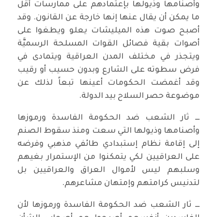
وأصنامها وذيولها بإعتمادهم على ممارسات أقل
ما يمكن أن يقال عنها إنها خارجة عن القانون. وقد
أصبح صوت هذه الميليشات يعلو ويطغوا على
أصوات بقية فصائل القوات المسلحة الرسميَّة
ويتجذر في مختلف المدن العراقية ويتمادى في
فرض سطوته على الشارع وبدون حسيب أو رقيب
وقد أغمضت الحكومات أعينها تبعاً لذلك عن
موضوعة حصر السلاح بيد الدولة.
ـــ ثار الشعب ضد الحكومة الفاسدة ورموزها
وأصنامها وذيولها التي سعت ومنذ سقوط الصنم
إلى إقامة نظام إستبدادي طائفي مذهبي وفرضه
على العراقيين لكي يتمكنوا من الإستمرار بغيهم
وسلبهم ليس لأموال العراق والعراقيين بل
لتدنيس كرامتهم وإمتهان مشاعرهم.
ـــ ثار الشعب ضد الحكومة الفاسدة ورموزها لأن