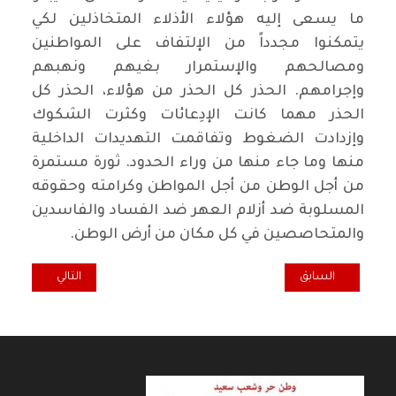
ما يسعى إليه هؤلاء الأذلاء المتخاذلين لكي
يتمكنوا مجدداً من الإلتفاف على المواطنين
ومصالحهم والإستمرار بغيهم ونهبهم
وإجرامهم. الحذر كل الحذر من هؤلاء، الحذر كل
الحذر مهما كانت الإدِعائات وكثرت الشكوك
وإزدادت الضغوط وتفاقمت التهديدات الداخلية
منها وما جاء منها من وراء الحدود. ثورة مستمرة
من أجل الوطن من أجل المواطن وكرامته وحقوقه
المسلوبة ضد أزلام العهر ضد الفساد والفاسدين
والمتحاصصين في كل مكان من أرض الوطن.
المقال السابق: مقابلة مع الناشط السياسي الإصلاحي الايراني محسن ص
المقال التالي: طو
السابق
التالي