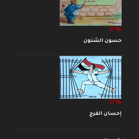
حسون الشنون
إحسان الفرج