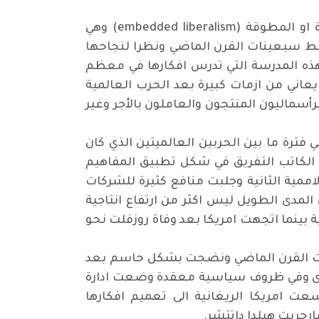
 او المطوقة
(embedded liberalism)
وهي
واسط سبعينات القرن الماضي ونظرا لنجاحها
 فترتها (بالعصر الذهبي للرأسمالية). وكان جون ماينارد كينز (1883 – 1946 ) رائد هذه المدرسة التي تدرس افكارها في معظم
يعاني من ازمات كبيرة بعد الحرب العالمية
لرأسماليون المنتجون والعاملون بالأجر وغير
 فترة ما بين الحربين العالميتين الذي كان
ول الكاتب التفريق في شكل تطبيق المفاهيم
لاممية الثانية وجلبت منافع كثيرة للشركات
لمدى الطويل ليس اكثر من ارتفاع انتاجية
 بينما اتجهت امريكا بعد وفاة روزفلت نحو
عينات القرن الماضي ونضجت بشكل حاسم بعد
سسات المالية الكبرى وفي ظروف سياسية معقدة وضعت ادارة
عت امريكا الريغانية الى تعميم افكارها
رجريت هيلدا داتتشر
.