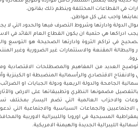
 حديثة وبما يضمن استثمار كامل موارده وتنويع مصادره و
.
.
وال الدولة وادارتها وشروط التصرف فيها والحدود التي لا يج
يجب ادراكها هي حتمية ان يكون القطاع العام القائد في ال
ق الصحيح في تراكم الثروة وادارتها الصحيحة هو التوسع وا
 والبطالة المقنعة والاستثمارات غير الضرورية وغير المنت
روة
.
وضيح العديد من المفاهيم والمصطلحات الاقتصادية ومن
والانفتاح الاقتصادي والرأسمالية المنضبطة او الكينزية و
أسمالية الجامحة والدولة الريعية ودولة الجبايات او الضرائب 
يل مضمونها النظري وتطبيقاتها على الارض والآثار الس
ات والاحزاب العالمية التي تضم اليسار بمختلف تسم
 الاجتماعيين والجماعات السياسية والاجتماعية التي تدعو ا
قراطية المسيحية في اوروبا والليبرالية الاوربية والمحاف
مالية الليبرالية الجديدة والهيمنة الامريكية
.