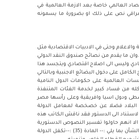
صاد العالمي خاصة بعد الازمة العالمية في
 العراقي نص على ذلك او بضرورة ما يسمونه
الاعلام وحتى في الادبيات الاقتصادية مثل
 .وان ما يقدم من نصائح صندوق النقد الدولي
صادي وليس الى اصلاح اقتصادي ويتجسد هذا
لكامل على دخول البضائع الاجنبية وبالتالي
سسات العالمية على حكومات الدول النامية
كله من فساد كبير لخدمة الفئات المتنفذة
وسطى ودول اسيا وافريقية وعلى رأسها مصر
البلاد فضلا عن خصخصة لمعامل الدولة
الاستناد الى الدستور فقد ناقش الكاتب هذه
الا انهم حاولوا تفسير النصوص الدستورية
بما يسمح لهم يوضع الاقتصاد العراقي على سكة الليبرالية الجديدة وعرض النصوص الدستورية ذات الشأن بما يلي :-- المادة (35) :--تكفل الدولة