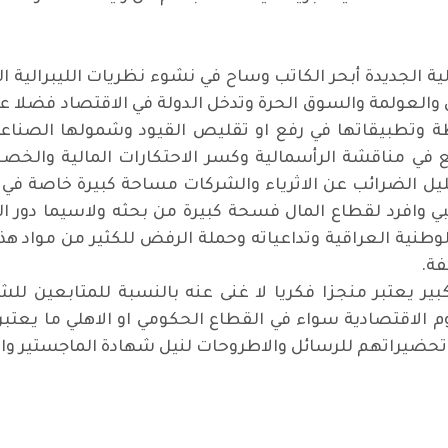
الية الجديدة أبحر الكاتب وساح في نشوء نظريات الليبرالية
 والعولمة والسوق الحرة وتدخل الدولة في الاقتصاد فضلا عن
ة وتطبيقاتها في رفع او تقليص القيود وشمولها الصناع
 في مناقشة الرأسمالية وكسر الاحتكارات المالية والخص
يل الضرائب عن الاثرياء والشركات مساحة كبيرة خاصة في 
 وافرد لقطاع المال فسحة كبيرة من بحثه ولاسيما دور 
طنية العراقية وتداعياته وحملة الرفض للكثير من مواد هذ
فة
.
الكبير يعتبر منجزا فكريا لا غنى عنه بالنسبة للمتابعين 
وم الاقتصادية سواء في القطاع الحكومي او الاهلي ما يعتب
ضيراتهم للرسائل والاطروحات لنيل شهادة الماجستير وال
ب.. ولكن؟!