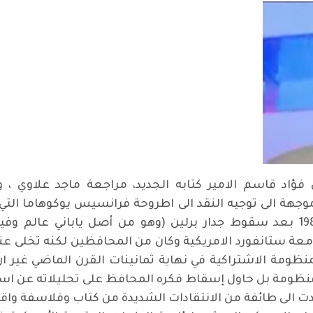
فؤاد قاسم الامير كتابه الجديد، مراجعة ماجد علاوي ، 
وجهة الى توجيه النقد الى اطروحة فرانسيس يوكوهاما التي
الاخير) في مجلة ناشيونال انترست عام 1989 بعد سقوط جدار برلين (وهو من
جامعة ستانفورد الامريكية وكان من المحافظين لكنه تخلى ع
للمنظومة الاشتراكية في نهاية ثمانينات القرن الماضي غي
لمنظومة بل حاول إسقاط فكره المحافظ على تحليلاته عن اسب
ت الى طائفة من الانتقادات الشديدة من كتاب وفلاسفة وا