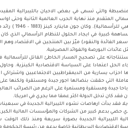
منضبطة والتي تسمى في بعض الاحيان بالليبرالية المقيدة
أسمالي المتقدم منذ نهاية الحرب العالمية الثانية وحتى ا
الباهر اقتصاديا سميت
اهمة كبيرة في ايجاد الحلول للنظام الرأسمالي الذي كان 
وسعر الفائدة والنقود) ميّز بين المنتجين في الاقتصاد وهم ا
ثل عائدات البورصة والفوائد المصرفية
.
ستنتاجاته على تصحيح المسار الخاطئ القاتل للرأسمالية في
جاء الحل اعتمادا على السياسة الاقتصادية الكينزية. وحا
مها احزاب يسارية من الديمقراطيين الاجتماعيين واشتراكي ا
عاملة التي حققت بنضالها اجور جيدة ومستقرة ولكنها على ا
باحا جيدة ومستقرة ومستمرة على الرغم من الضرائب العالية
بان فقد كان تدخل الدولة اكثر عمقا مما يجري في امريكا
.
ويلا فقد بدأت ارهاصات نشوء الليبرالية الجديدة في سب
ام رونالد ريغان الرئاسة في عام 1981 الذي حضي بدعم كبير من الشركات والمؤ
ية الليبرالية الجديدة بصورة سريعة ومنذ ذلك الوقت س
سة الاقتصادية البريطانية خاصة بدعم من رئيسة الحكومة ما