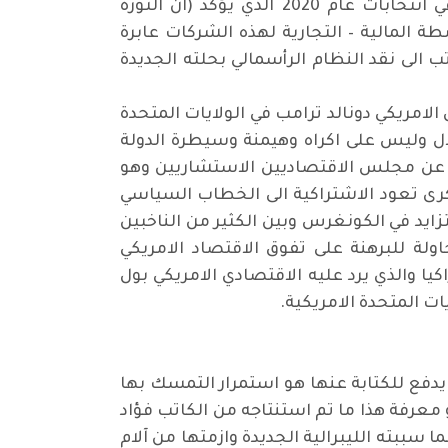
ومنهم بيرني ساندرز عضو الحزب الديمقراطي الامريكي المرشح لرئاسة الولايات المتحدة الأمريكية في انتخابات عام 2020 الذي يؤكد (ان الثورة
ة المالية – التجارية لهذه الشركات عابرة
 الى نقد النظام الرأسمالي بحلته الجديدة
امريكي دونالد ترامب في الولايات المتحدة
ال وليس على اكراه وهيمنة وسيطرة الدولة
صدر عن مجلس الاقتصاديين الاستشاريين وهو
ذكرى تعود الاشتراكية الى الخطاب السياسي
د في الكونغرس وبين الكثير من الناخبين
ولة للبرهنة على تفوق الاقتصاد الامريكي
كيا والذي يرد عليه الاقتصادي الامريكي بول
ات المتحدة الامريكية
.
يدفع للكتابة عنها هو استمرار التمسك بها
معرفة هذا ما تم استنتاجه من الكاتب فؤاد
سببته الليبرالية الجديدة وازمتها من آلام