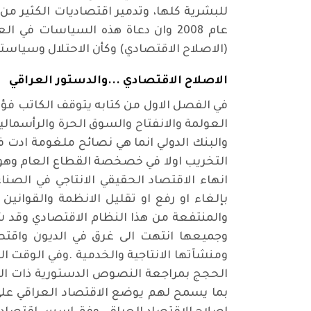
للبشرية كلها، وتدمير اقتصاديات الكثير من
عام 2008 وان دعاة هذه السياسات 
(الاصلاح الاقتصادي) وكأن الاحتلال وسياسته
الاصلاح الاقتصادي ...والدستور العراقي
في الفصل الاول من كتابه يتوقف الكاتب فؤا
العولمة والانفتاح والسوق الحرة والرأسمالي
والبنك الدولي انما هي نصائح ملغومة ادت 
التخريب اولا في خصخصة القطاع العام وهو ال
انهاء الاقتصاد الحقيقي الانتاجي في الصن
بإلغاء او رفع او تقليل الانظمة والقواني
والمنتفعة من هذا النظام الاقتصادي وقد ش
وجميعها انتهت الى غرق في الديون واق
ومنشآتها الانتاجية والخدمية .وفي الوقت ال
الحجج بمراجعة النصوص الدستورية ذات الصل