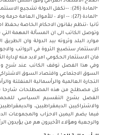
اصلاح الاقتصاد العراقي وفق اسس اقتصادية
•
المادة (26): --تكفل الدولة تشجيع الاستثمارات في القطاعات المختلفة وينظم ذلك بقانون
•
المادة (27): -- اولا – للأموال العامة حرمة وحمايتها واجب على كل مواطن
ثانيا –تنظم بقانون الاحكام الخاصة بحفظ ام
وتوصل الكاتب الى ان المسألة المهمة التي 
موارد البلد وثروته بيد الدولة وان الطري
الاستثمار ستضيع الثروة في الرواتب والاجور
فان الاستثمار الحكومي امر لابد منه لإدارة الث
وفي هذا الفصل توقف الكاتب عند شرح وت
السوق الاجتماعي واقتصاد السوق الاشتراكي 
التجارة العالمية والرأسمالية المنفلتة والر
كل مصطلح من هذه المصطلحات شارحا بالتفص
الفصل بشرح التقسيم السياسي للمجموع
والاشتراكيين الديمقراطيين، والديمقراطيين
فيما يضم اليمين الاحزاب والمجموعات الديم
والرجعية وهؤلاء الأخيرون هم من يؤيدون الرأس