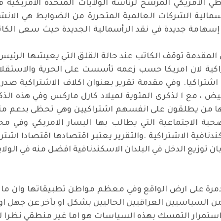
سمالية الشركات العالمية المتحررة من الضوابط هي الانشط
إسهامة جديدة في نقد الرأسمالية الجديدة حيث سعى الكاتب
لمقدمة توقف الكاتب عند حالة القلق التي يعيشها الرئيس ال
تراكية لان امريكا حسب زعمه تأسست على الحرية والاستقل
دا اشتراكيا. وفي مقدمة تقرير بعنوان اكلاف الاشتراكية 
بيض ، مع ا لذكرى المئوية لميلاد كارل ماركس وفي هذه ال
 من يطلقون على انفسهم اشتراكيين وهي تحظى بدعم متزاي
صحية الاجتماعية التي يطالب بها اليسار الامريكي وفي محا
ندنافية الاشتراكية .والتقرير يعتبر اقتصادها اقتصادا اشترا
بان توزيع الدخل في البلدان الاسكندنافية افضل منه في الولاي
 مدمرة على ارض الواقع وفي معظم مواطن تطبيقاتها وان ما 
 السياسيين العراقيين الحاليين بشكل او بآخر عن جهل او 
استمرار التمسك بهذه السياسات هو اما غير منطقي نظرا لما 