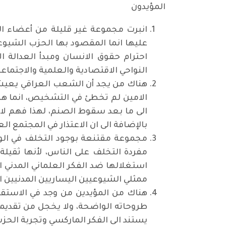
المؤيدون
انبرت مجموعة غير قليلة من أعضاء ال
عليها انما المقصود بها الحزب الشيوع
احترام حقوق الانسان ومبدأ العدالة 
النواحي الاقتصادية والعلمية والاجتماعي
هناك من يجد أن الشعب العراقي يعيش ف
الامين لم تخطئ في التشخيص، انما هنا
الى ما بعد سقوط الصنم، لهذا فهم لا 
بالإضافة الى ان الاعتذار في المجتمع 
مجموعة مقتنعة بوجود التخلف في الوا
مفردة التخلف على الناس، لأنها ثقيل
استغلالها ضد الفكر العلماني المدني
ممثلي الشيوعيين اليساريين المدنيين ا
هناك من المؤيدين من وجد في الاستقوا
طروحاته الواضحة، ولا يخجل من تقديمه
يستند الى الفكر الماركسي وتجربة الحز