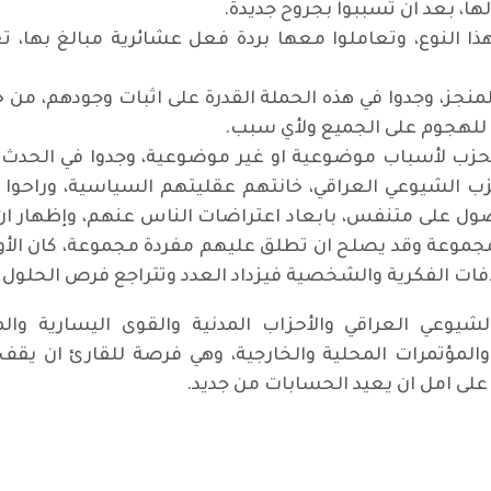
ها، بعد ان تسببوا بجروح جديدة.
ذا النوع، وتعاملوا معها بردة فعل عشائرية مبالغ بها، 
جز، وجدوا في هذه الحملة القدرة على اثبات وجودهم، من خ
للهجوم على الجميع ولأي سبب.
لحزب لأسباب موضوعية او غير موضوعية، وجدوا في الحدث
للحزب الشيوعي العراقي، خانتهم عقليتهم السياسية، وراح
صول على متنفس، بابعاد اعتراضات الناس عنهم، وإظهار 
موعة وقد يصلح ان تطلق عليهم مفردة مجموعة، كان الأولى
افات الفكرية والشخصية فيزداد العدد وتتراجع فرص الحلول ا
الشيوعي العراقي والأحزاب المدنية والقوى اليسارية وا
لمؤتمرات المحلية والخارجية، وهي فرصة للقارئ ان يقف
على امل ان يعيد الحسابات من جديد.
التكفيرية الرجعية