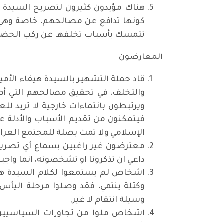
هناك مؤيدون كثيرون لتصريح السيدة هي
كونها تدافع عن مصالحهم، خاصة وهي ل
تتمسك بأسباب تخلفها عن ركب الحضارة،
المعارضون
قاد حملة التشهير بالسيدة هيفاء الأمي
والتخلف، في تحقيق مصالحهم التي أص
ويرتبطون بانتماءات خارجية لا تريد ل
فيتمكنون من تقديم الأسباب والأدلة ع
الإسلامي ولا تمت بصلة للمجتمع العراق
معترضون غير راغبين بسماع أي تصريحا
داعي ان تذكرونا او تشخصونه، انما واج
اشخاص لم يستمعوا لكلام السيدة هيفاء
وكتلة ينتمي، فقد وصلوا مرحلة اليأس
وسيلة انتقام لا غير.
اشخاص ملوا من تجاوزات السياسيين 