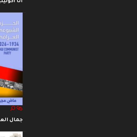
أنا أكوليني
جمال العت