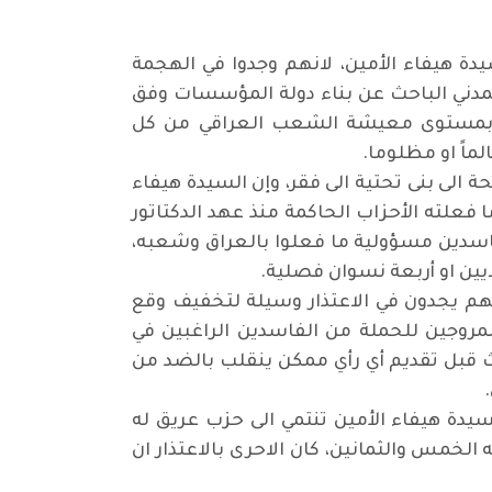
دة هيفاء الأمين، لانهم وجدوا في الهجمة
المدني الباحث عن بناء دولة المؤسسات وفق
تقاء بمستوى معيشة الشعب العراقي من كل
لماً او مظلوما.
لى بنى تحتية الى فقر، وإن السيدة هيفاء
علته الأحزاب الحاكمة منذ عهد الدكتاتور
فاسدين مسؤولية ما فعلوا بالعراق وشعبه،
يين او أربعة نسوان فصلية.
نهم يجدون في الاعتذار وسيلة لتخفيف وقع
لمروجين للحملة من الفاسدين الراغبين في
ث قبل تقديم أي رأي ممكن ينقلب بالضد من
يدة هيفاء الأمين تنتمي الى حزب عريق له
لخمس والثمانين، كان الاحرى بالاعتذار ان