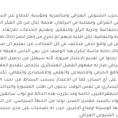
حزب الشيوعي العراقي ومناصريه ومؤيديه، للدفاع عن السي
ي العراقي وممثليه في البرلمان، هجمة تنال من كل الفكر 
الاجتماعية وحرية الرأي والتفكير، وتقديم الخدمات للار
ة والثقافية، لكن اقلية منهم لم تخرج من إطار انصر اخاكَ ظا
ي واقع خدمي متخلف، في كل المجالات من تعليم الى صحة ا
ك حاجة ماسة لتكرار هذا الوصف حتى يعي الناس حقيقة ما ف
يجدوا في تقديم الاعتذار ضرورة، لأنه سيقلل من تحميل ال
العراقي صار له مفهوم الفصل العشائري، يتلخص بتقديم الملا
قع الخدمي والاجتماعي والعلمي والاقتصادي والثقافي، لك
ة على أي انسان، كما ان الاعتذار يسحب البساط من تحت ا
 اليساري، في نفس الوقت يدعون الى طلب المشورة والتباح
لديمقراطيين، خاصة وقد تكررت هذه الحالة مع نواب سابقين.
ء بالسيد مقتدى الصدر، نوعا من الخطأ السياسي، لان الس
ا كوسيلة لإقناع الاخرين، حزب له تضحيات على مدى سنينه ا
ب الشيوعي العراقي.