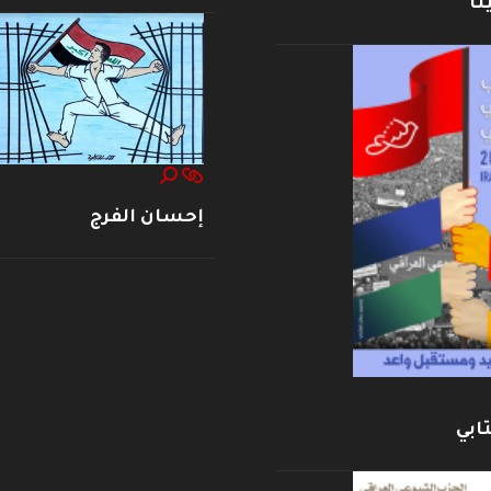
نا
إحسان الفرج
ابي