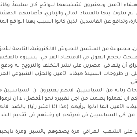
فاء الأمين ويعتبرون تشخيصها للواقع كان سليماً، وكانوا
م تتلوث يدها بالفساد المالي والإداري، فأصابتهم الده
 وتدافع عن الفاسدين الذين كانوا السبب بهذا الواقع الم
ن، مجموعة من المنتمين للجيوش الالكترونية، التابعة للأحز
بحت بحجم الغول في الاقتصاد العراقي، يسيروه بالعكس
لعراق أن يتعافى، مصرين على نشر التخلف والترويج له ودف
لى ان طروحات السيدة هيفاء الأمين والحزب الشيوعي العراق
ي.
ت رنانة من السياسيين، لانهم يعتبرون ان السياسيين هم
بكم ان تعملوا بصمت من اجل تغييره نحو الأفضل، لا ان ترموا
 الأمين انما ادلوا برأيهم (هذا اذا اعتبر رأيا) بالضد،
 من كل السياسيين في قدرتهم او رغبتهم في تقديم الخدم
على الشعب العراقي، مرة يصفوهم بائسين ومرة دايحين 