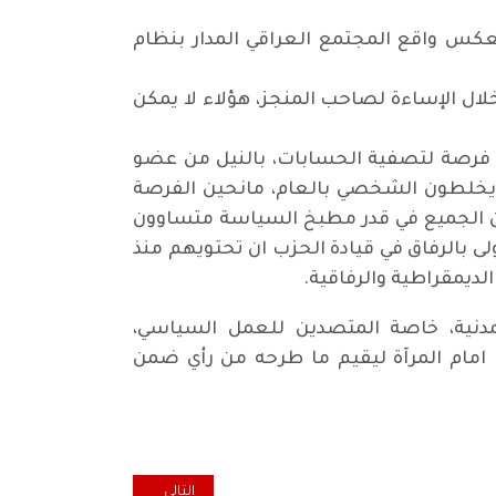
تعكس واقع المجتمع العراقي المدار بنظام
لال الإساءة لصاحب المنجز، هؤلاء لا يمكن
 فرصة لتصفية الحسابات، بالنيل من عضو
وا يخلطون الشخصي بالعام، مانحين الفرصة
ان الجميع في قدر مطبخ السياسة متساوون
 بالرفاق في قيادة الحزب ان تحتويهم منذ
لديمقراطية والرفاقية.
لمدنية، خاصة المتصدين للعمل السياسي،
 امام المرآة ليقيم ما طرحه من رأي ضمن
المقال التالي: حين يخفق المسؤو
التالي