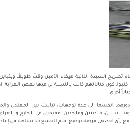
 تصريح السيدة النائبة هيفاء الأمين وقتً طويلاً، وبتباين
بوا، كون كتاباتهم كانت بالنسبة لي فيها بعض الغرابة، او
ناً أخرى.
رهما انقسما الى عدة توجهات، تباينت بين المعتدل والمت
سيين، متدينين وملحدين، مقيمين في الخارج وبالعراق. لا
اق مع رأي احد، هي فرصة توضع امام الجميع قد تساهم في إعادة