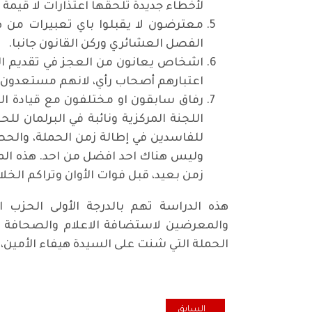
لأخطاء جديدة تلحقها اعتذارات لا قيمة ل
معترضون لا يقبلوا باي تعبيرات من ه
الفصل العشائري وركن القانون جانبا.
اشخاص يعانون من العجز في تقديم المن
اعتبارهم أصحاب رأي، لانهم مستعدون 
رفاق سابقون او مختلفون مع قيادة ا
اللجنة المركزية ونائبة في البرلمان 
للفاسدين في إطالة زمن الحملة، والح
وليس هناك احد افضل من احد. هذه المج
زمن بعيد، قبل فوات الأوان وتراكم الخل
هذه الدراسة تهم بالدرجة الأولى الحزب 
والمعرضين لاستضافة الاعلام والصحافة وا
الحملة التي شنت على السيدة هيفاء الأمين، 
المقال السابق: المخاطر الكامنة في جوهر القوى الطائفية و
السابق